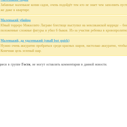
Забавные маленькие копии садов, очень подойдёт тем кто не знает чем заполнить пус
же даже в квартире.
Маленький убийца
Юный торреро Миккелито Лаграве блестяще выступил на мексиканской корриде – бо
положенные сложные фигуры и убил 6 быков. Из-за участия ребенка в кровопролитной
Маленький, да удаленький (small but quick)
Нужно очень аккуратно пробраться среди красных шаров, настолько аккуратно, чтобы 
Конечная цель зеленый шар.
щиеся в группе
Гости
, не могут оставлять комментарии в данной новости.