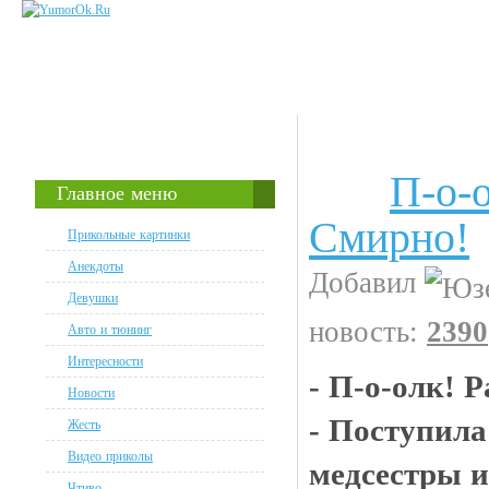
П-о-о
Анекдоты
Главное меню
Смирно!
Прикольные картинки
Анекдоты
Добавил
Девушки
новость:
2390
Авто и тюнинг
Интересности
- П-о-олк! 
Новости
- Поступила
Жесть
Видео приколы
медсестры и
Чтиво