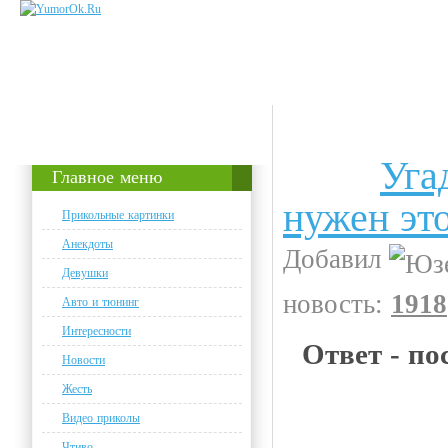
Уга
Интересности
Главное меню
нужен это
Прикольные картинки
Анекдоты
Добавил
Девушки
новость:
1918
Авто и тюнинг
Интересности
Ответ - по
Новости
Жесть
Видео приколы
Чтиво