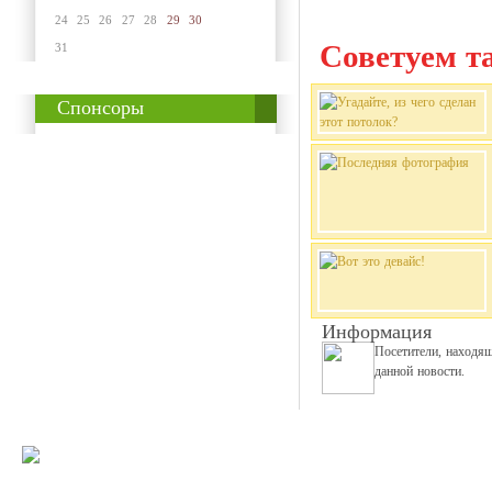
24
25
26
27
28
29
30
Советуем та
31
Спонсоры
Информация
Посетители, находя
данной новости.
© 2008-2009 Все
Наше