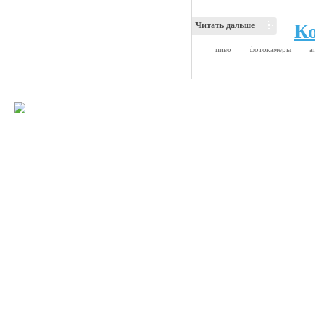
К
Читать дальше
пиво
фотокамеры
а
© 2008-2009 Все
Наше