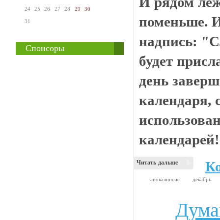
И рядом леж
24
25
26
27
28
29
30
поменьше. 
31
надпись: "
Спонсоры
будет присл
день заверш
календаря, 
использова
календарей!
К
Читать дальше
апокалипсис
декабрь
Дума
Анекдоты