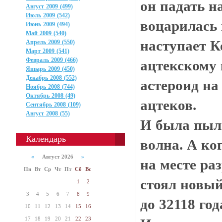
он падать н
Август 2009 (499)
Июль 2009 (542)
воцарилась 
Июнь 2009 (494)
Май 2009 (540)
наступает К
Апрель 2009 (550)
Март 2009 (541)
Февраль 2009 (466)
ацтекскому 
Январь 2009 (450)
Декабрь 2008 (552)
астероид н
Ноябрь 2008 (744)
Октябрь 2008 (49)
ацтеков.
Сентябрь 2008 (109)
Август 2008 (55)
И была пыл
Календарь
волна. А ко
«
Август 2026
»
на месте ра
Пн
Вт
Ср
Чт
Пт
Сб
Вс
стоял новый
1
2
3
4
5
6
7
8
9
до 32118 год
10
11
12
13
14
15
16
17
18
19
20
21
22
23