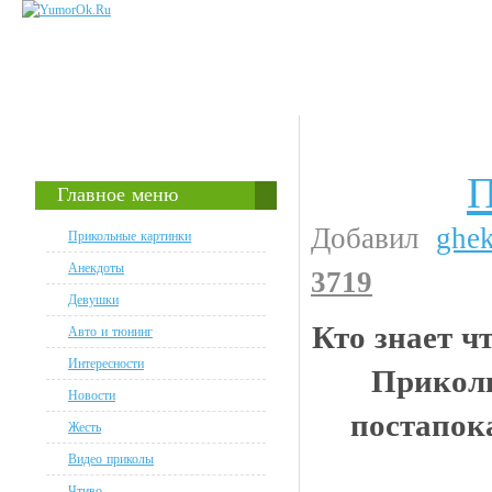
П
Прикольные картинки
Главное меню
Добавил
ghe
Прикольные картинки
Анекдоты
3719
Девушки
Кто знает чт
Авто и тюнинг
Интересности
Прикол
Новости
постапок
Жесть
Видео приколы
Чтиво