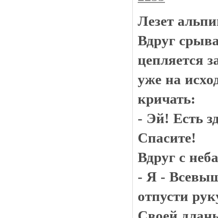
Лезет альпи
Вдруг срыва
цепляется за
уже на исхо
кричать:
- Эй! Есть з
Спасите!
Вдруг с неба
- Я - Всевы
отпусти рук
Своей длан