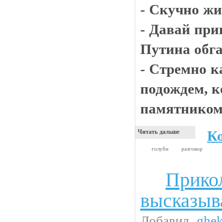
- Скучно жи
- Давай при
Путина обг
- Стремно к
подождем, к
памятником
К
Читать дальше
голуби
разговор
Прико
Чтиво
высказыв
Добавил
ghe