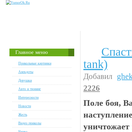
Спаст
Флэшки
Главное меню
tank)
Прикольные картинки
Анекдоты
Добавил
ghe
Девушки
2226
Авто и тюнинг
Интересности
Поле боя, В
Новости
наступление
Жесть
Видео приколы
уничтожает
Чтиво