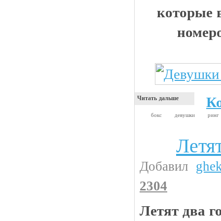
которые 
номер
К
Читать дальше
бокс
девушки
ринг
Летят
Анекдоты
Добавил
ghe
2304
Летят два г