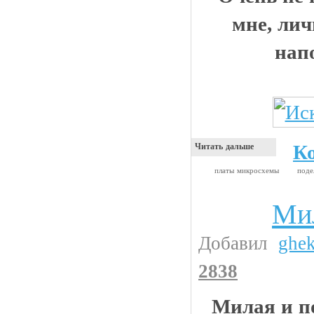
мне, лич
нап
К
Читать дальше
платы микросхемы
под
Ми
Видео приколы
Добавил
ghe
2838
Милая и п