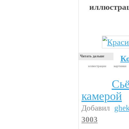
иллюстрац
К
Читать дальше
иллюстрации
картинки
Сьё
Видео приколы
камерой
Добавил
ghe
3003