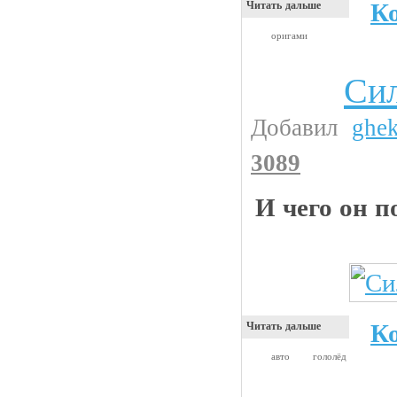
К
Читать дальше
оригами
Сил
Видео приколы
Добавил
ghe
3089
И чего он п
К
Читать дальше
авто
гололёд