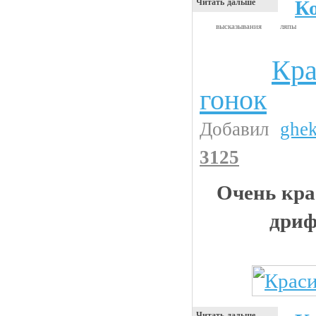
К
Читать дальше
высказывания
ляпы
Кра
Авто и тюнинг
гонок
Добавил
ghe
3125
Очень кра
дриф
Читать дальше