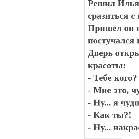
Решил Илья
сразиться с
Пришел он к
постучался 
Дверь откр
красоты:
- Тебе кого?
- Мне это, ч
- Ну... я чуд
- Как ты?!
- Ну... накр