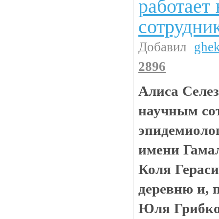
работает
сотрудни
Добавил
ghe
2896
Алиса Селез
научным со
эпидемиоло
имени Гамал
Коля Гераси
деревню и, 
Юля Грибков