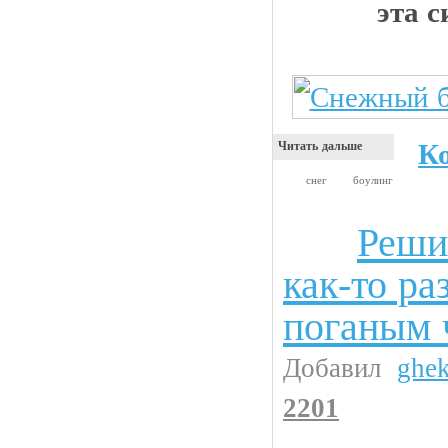
эта 
К
Читать дальше
снег
боулинг
Реши
Анекдоты
как-то ра
поганым
Добавил
ghe
2201