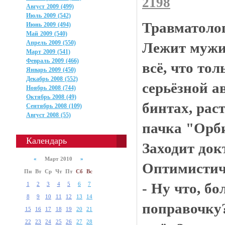
2198
Август 2009 (499)
Июль 2009 (542)
Травматоло
Июнь 2009 (494)
Май 2009 (540)
Апрель 2009 (550)
Лежит мужик
Март 2009 (541)
Февраль 2009 (466)
всё, что то
Январь 2009 (450)
Декабрь 2008 (552)
серьёзной ав
Ноябрь 2008 (744)
Октябрь 2008 (49)
бинтах, рас
Сентябрь 2008 (109)
Август 2008 (55)
пачка "Орби
Календарь
Заходит докт
«
Март 2010
»
Оптимистич
Пн
Вт
Ср
Чт
Пт
Сб
Вс
- Ну что, бо
1
2
3
4
5
6
7
8
9
10
11
12
13
14
поправочку
15
16
17
18
19
20
21
22
23
24
25
26
27
28