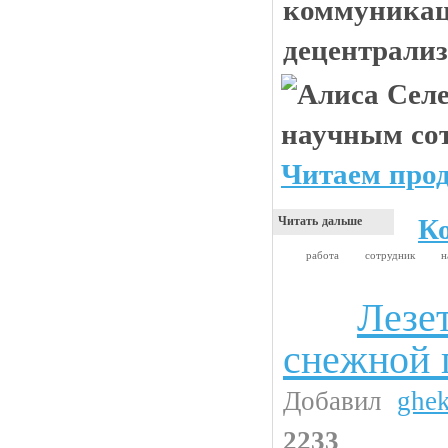
коммуникац
децентрали
Читаем прод
К
Читать дальше
работа
сотрудник
н
Лезе
Анекдоты
снежной 
Добавил
ghe
2233