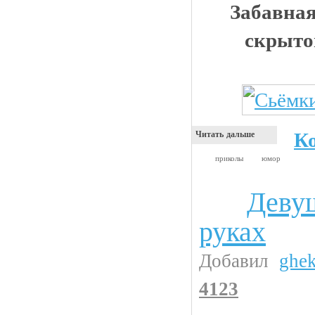
Забавная
скрыто
К
Читать дальше
приколы
юмор
Девуш
Девушки
руках
Добавил
ghe
4123