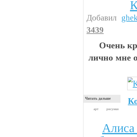
К
Прикольные картинки
Добавил
ghe
3439
Очень кр
лично мне 
К
Читать дальше
арт
рисунки
Алиса
Чтиво