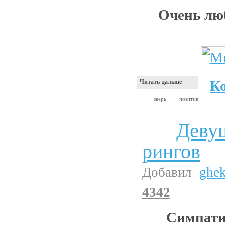
Очень лю
К
Читать дальше
зверь
позитив
Девуш
Девушки
рингов
Добавил
ghe
4342
Симпати