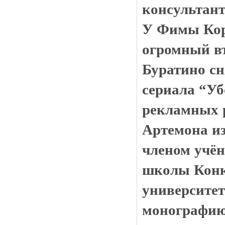
консультан
У Фимы Кор
огромный вт
Буратино сн
сериала “Уб
рекламных 
Артемона и
членом учён
школы Конк
университет
монографию