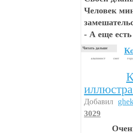
Человек мин
замешательс
- А еще есть
К
Читать дальше
альпинист
снег
гор
К
Прикольные картинки
иллюстр
Добавил
ghe
3029
Очен