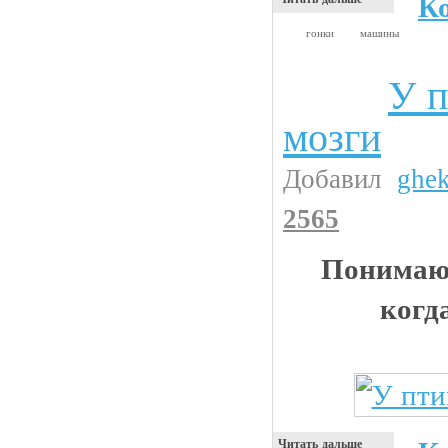
К
гонки
машины
У п
Видео приколы
мозги
Добавил
ghe
2565
Понимают
когд
Читать дальше