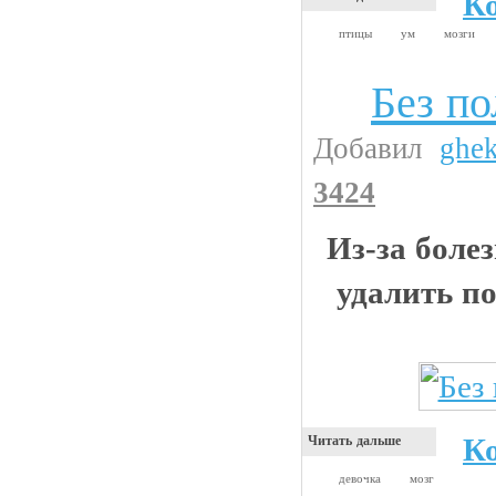
К
птицы
ум
мозги
Без п
Жесть
Добавил
ghe
3424
Из-за боле
удалить п
К
Читать дальше
девочка
мозг