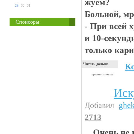
жуём?
29
30
31
Больной, мр
Спонсоры
- При всей х
и 10-секундн
только карие
К
Читать дальше
травматология
Иск
Интересности
Добавил
ghe
2713
Очень не 