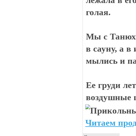
лежала в ег
голая.
Мы с Танюх
в сауну, а в
мылись и па
Ее груди ле
воздушные 
Читаем прод