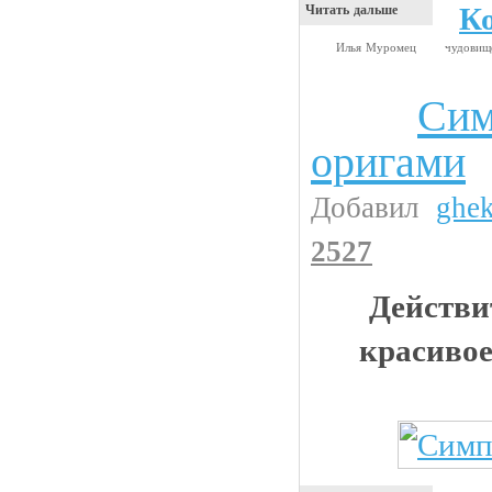
К
Читать дальше
Илья Муромец
чудови
Сим
Интересности
оригами
Добавил
ghe
2527
Действи
красивое