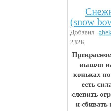
Снежн
Флэшки
(snow bow
Добавил
ghe
2326
Прекрасное
вышли на
коньках по
есть сил
слепить ог
и сбивать