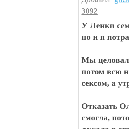
3092
У Ленки сем
но и я потра
Мы целовал
потом всю н
сексом, а у
Отказать Ол
смогла, пот