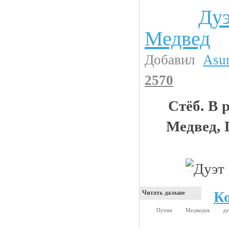
Ду
Видео приколы
Медвед
Добавил
Asu
2570
Стёб. В 
Медвед, 
К
Читать дальше
Путин
Медведев
д