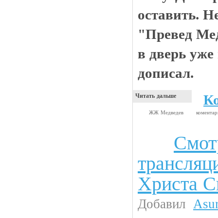
оставить. Н
"Превед Ме
в дверь уже
дописал.
К
Читать дальше
ЖЖ Медведев
комента
Смот
Анекдоты
трансляц
Христа С
Добавил
Asu