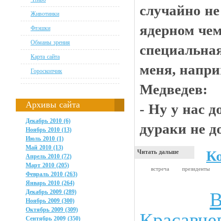
случайно не
Животинки
ядерном чем
Флэшки
Обманы зрения
специальная
Карта сайта
меня, напри
Гороскопчик
Медведев:
Архивы сайта
- Ну у нас 
Декабрь 2010 (6)
дураки не д
Ноябрь 2010 (13)
Июль 2010 (1)
Май 2010 (13)
К
Читать дальше
Апрель 2010 (72)
Март 2010 (205)
встреча
президенты
Февраль 2010 (263)
Январь 2010 (264)
Декабрь 2009 (289)
В
Прикольные картинки
Ноябрь 2009 (300)
Октябрь 2009 (309)
Красавче
Сентябрь 2009 (350)