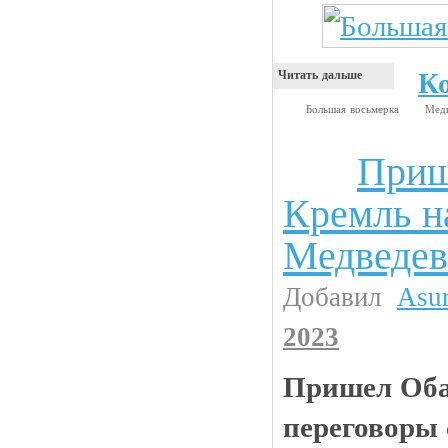
К
Читать дальше
Большая восьмерка
Мед
Приш
Анекдоты
Кремль н
Медведе
Добавил
Asu
2023
Пришел Оба
переговоры