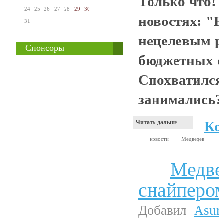
Только что!
24
25
26
27
28
29
30
новостях: "
31
нецелевым 
Спонсоры
бюджетных с
Спохватился
занимались
К
Читать дальше
новости
Медведев
Медве
Новости
снайперо
Добавил
Asu