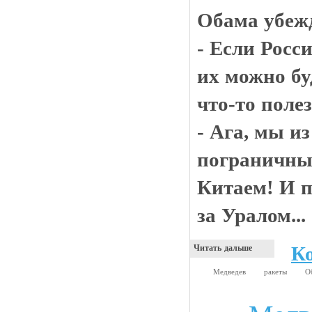
Обама убеж
- Если Росс
их можно бу
что-то полез
- Ага, мы и
пограничные
Китаем! И п
за Уралом...
К
Читать дальше
Медведев
ракеты
О
Анекдоты