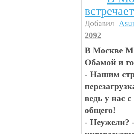
встречае
Добавил
Asu
2092
В Москве Ме
Обамой и го
- Нашим ст
перезагрузк
ведь у нас 
общего!
- Неужели? 
интересуетс