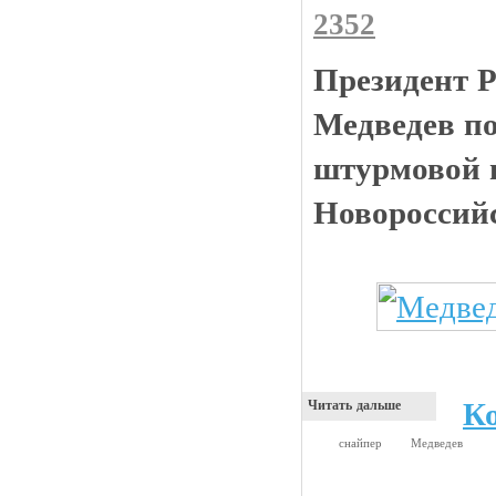
2352
Президент 
Медведев по
штурмовой 
Новороссий
К
Читать дальше
снайпер
Медведев