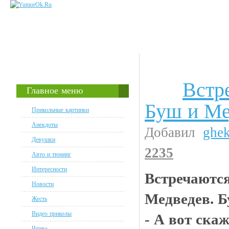
Встр
Анекдоты
Главное меню
Буш и Ме
Прикольные картинки
Анекдоты
Добавил
ghe
Девушки
2235
Авто и тюнинг
Интересности
Встречаются
Новости
Медведев. Б
Жесть
Видео приколы
- А вот ска
Чтиво