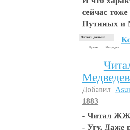
И что харак
сейчас тоже
Путиных и М
К
Читать дальше
Путин
Медведев
Чит
Анекдоты
Медведев
Добавил
Asu
1883
- Читал ЖЖ
- Угу. Даже