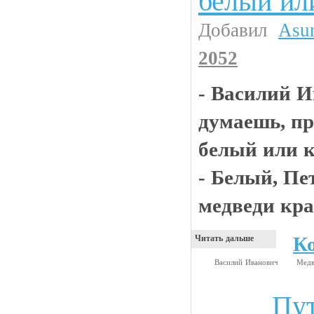
белый ил
Добавил
Asu
2052
- Василий И
думаешь, пр
белый или 
- Белый, Пе
медведи кр
К
Читать дальше
Василий Иванович
Мед
Пут
Видео приколы