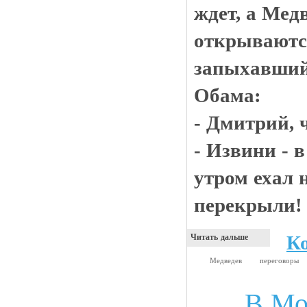
ждет, а Медв
открываются
запыхавший
Обама:
- Дмитрий, 
- Извини - 
утром ехал н
перекрыли!
К
Читать дальше
Медведев
переговоры
В Мо
Анекдоты