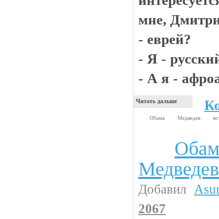
мне, Дмитри
- еврей?
- Я - русски
- А я - афр
К
Читать дальше
Обама
Медведев
вс
Обам
Анекдоты
Медведев
Добавил
Asu
2067