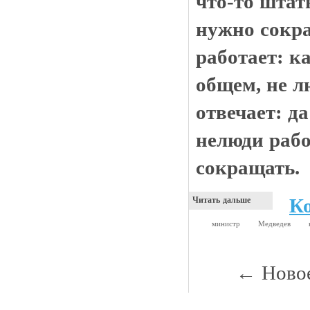
что-то штат
нужно сокра
работает: к
общем, не л
отвечает: да
нелюди рабо
сокращать.
К
Читать дальше
министр
Медведев
← Ново