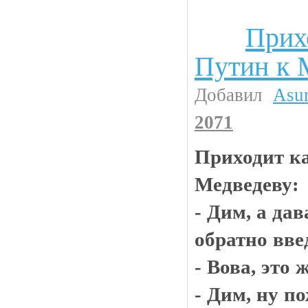
Прих
Анекдоты
Путин к 
Добавил
Asu
2071
Приходит ка
Медведеву:
- Дим, а да
обратно вве
- Вова, это 
- Дим, ну п