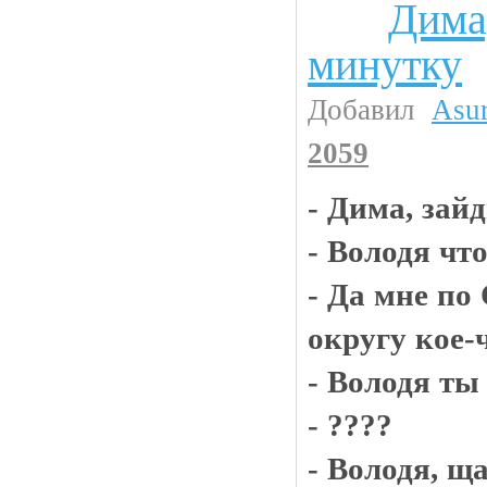
Дима
Анекдоты
минутку
Добавил
Asu
2059
- Дима, зай
- Володя чт
- Да мне по
округу кое-
- Володя ты
- ????
- Володя, ща