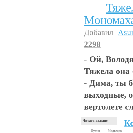
Тяже
Анекдоты
Мономах
Добавил
Asu
2298
- Ой, Володя,
Тяжела она
- Дима, ты 
выходные, о
вертолете сл
К
Читать дальше
Путин
Медведев