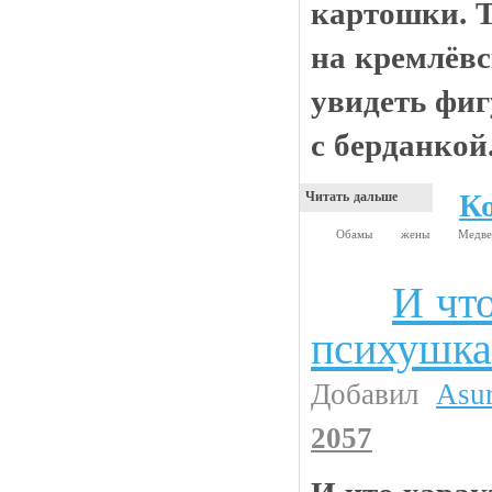
картошки. 
на кремлёвс
увидеть фиг
с берданкой
К
Читать дальше
Обамы
жены
Медв
И что
Анекдоты
психушка
Добавил
Asu
2057