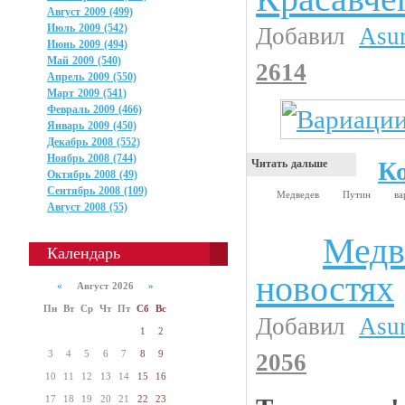
Август 2009 (499)
Июль 2009 (542)
Добавил
Asu
Июнь 2009 (494)
Май 2009 (540)
2614
Апрель 2009 (550)
Март 2009 (541)
Февраль 2009 (466)
Январь 2009 (450)
Декабрь 2008 (552)
Ноябрь 2008 (744)
К
Читать дальше
Октябрь 2008 (49)
Сентябрь 2008 (109)
Медведев
Путин
в
Август 2008 (55)
Медв
Анекдоты
Календарь
новостях
«
Август 2026
»
Пн
Вт
Ср
Чт
Пт
Сб
Вс
Добавил
Asu
1
2
3
4
5
6
7
8
9
2056
10
11
12
13
14
15
16
17
18
19
20
21
22
23