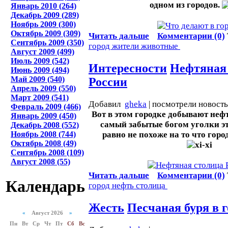
одном из городов.
Январь 2010 (264)
Декабрь 2009 (289)
Ноябрь 2009 (300)
Октябрь 2009 (309)
Читать дальше
Комментарии (0)
Сентябрь 2009 (350)
город
жители
животные
Август 2009 (499)
Июль 2009 (542)
Интересности
Нефтяная
Июнь 2009 (494)
Май 2009 (540)
России
Апрель 2009 (550)
Март 2009 (541)
Добавил
gheka
| посмотрели новост
Февраль 2009 (466)
Вот в этом городке добывают нефт
Январь 2009 (450)
самый забытые богом уголки это
Декабрь 2008 (552)
Ноябрь 2008 (744)
равно не похоже на то что горо
Октябрь 2008 (49)
Сентябрь 2008 (109)
Август 2008 (55)
Читать дальше
Комментарии (0)
Календарь
город
нефть
столица
Жесть
Песчаная буря в г
«
Август 2026
»
Пн
Вт
Ср
Чт
Пт
Сб
Вс