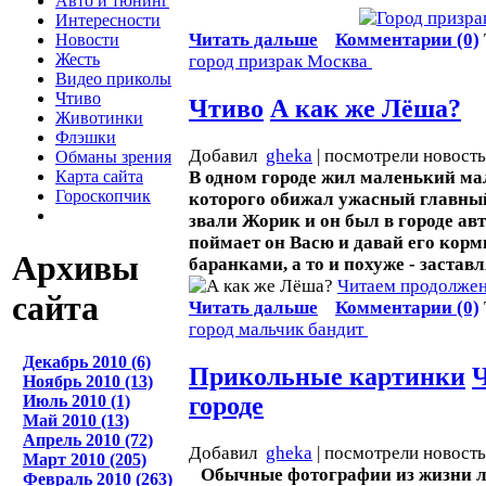
Авто и тюнинг
Интересности
Читать дальше
Комментарии (0)
Новости
Жесть
город
призрак
Москва
Видео приколы
Чтиво
Чтиво
А как же Лёша?
Животинки
Флэшки
Добавил
gheka
| посмотрели новост
Обманы зрения
Карта сайта
В одном городе жил маленький ма
Гороскопчик
которого обижал ужасный главный
звали Жорик и он был в городе ав
поймает он Васю и давай его кор
Архивы
баранками, а то и похуже - застав
Читаем продолжени
сайта
Читать дальше
Комментарии (0)
город
мальчик
бандит
Декабрь 2010 (6)
Прикольные картинки
Ч
Ноябрь 2010 (13)
Июль 2010 (1)
городе
Май 2010 (13)
Апрель 2010 (72)
Добавил
gheka
| посмотрели новост
Март 2010 (205)
Обычные фотографии из жизни л
Февраль 2010 (263)