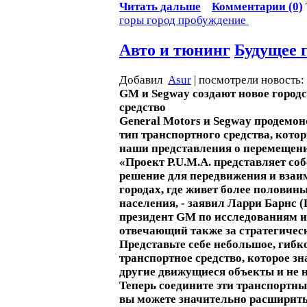
Читать дальше
Комментарии (0)
горы
город
пробуждение
Авто и тюнинг
Будущее г
Добавил
Asur
| посмотрели новость:
GM и Segway создают новое город
средство
General Motors и Segway продемо
тип транспортного средства, кото
наши представления о перемещени
«Проект P.U.M.A. представляет со
решение для передвижения и взаи
городах, где живет более половин
населения, - заявил Ларри Барнс (L
президент GM по исследованиям и
отвечающий также за стратегическ
Представьте себе небольшое, гибк
транспортное средство, которое зна
другие движущиеся объекты и не н
Теперь соедините эти транспортные
вы можете значительно расширит