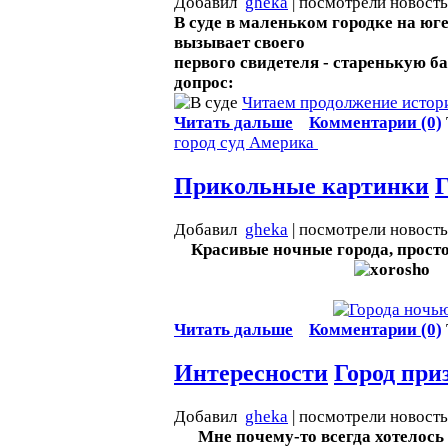
Добавил
gheka
| посмотрели новост
В суде в маленьком городке на ю
вызывает своего
первого свидетеля - старенькую б
допрос:
Читаем продолжение истори
Читать дальше
Комментарии (0)
город
суд
Америка
Прикольные картинки
Г
Добавил
gheka
| посмотрели новост
Красивые ночные города, прост
Читать дальше
Комментарии (0)
Интересности
Город при
Добавил
gheka
| посмотрели новост
Мне почему-то всегда хотелось