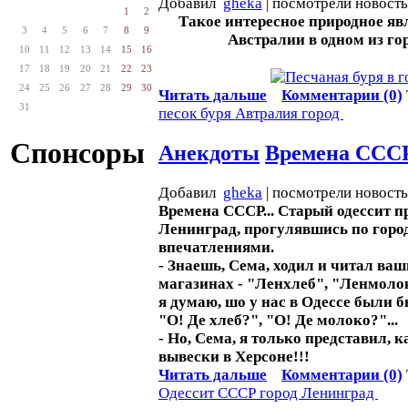
Добавил
gheka
| посмотрели новост
1
2
Такое интересное природное яв
3
4
5
6
7
8
9
Австралии в одном из го
10
11
12
13
14
15
16
17
18
19
20
21
22
23
24
25
26
27
28
29
30
Читать дальше
Комментарии (0)
31
песок
буря
Автралия
город
Спонсоры
Анекдоты
Времена ССС
Добавил
gheka
| посмотрели новост
Времена СССР... Старый одессит п
Ленинград, прогулявшись по город
впечатлениями.
- Знаешь, Сема, ходил и читал ва
магазинах - "Ленхлеб", "Ленмоло
я думаю, шо у нас в Одессе были б
"О! Де хлеб?", "О! Де молоко?"...
- Но, Сема, я только представил, 
вывески в Херсоне!!!
Читать дальше
Комментарии (0)
Одессит
СССР
город
Ленинград