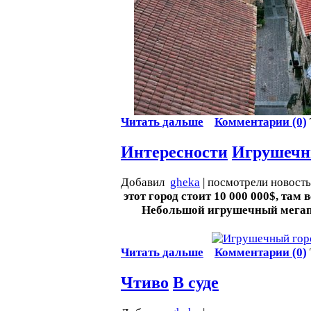
Читать дальше
Комментарии (0)
Интересности
Игрушечн
Добавил
gheka
| посмотрели новост
этот город стоит 10 000 000$, там в
Небольшой игрушечный мегап
Читать дальше
Комментарии (0)
Чтиво
В суде