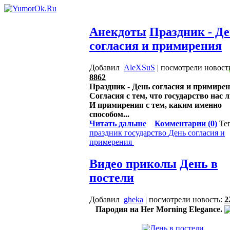
Анекдоты
Праздник - Д
согласия и примирения
Добавил
AleXSuS
| посмотрели новост
8862
Праздник - День согласия и примирен
Согласия с тем, что государство нас 
И примирения с тем, каким именно
способом...
Читать дальше
Комментарии (0)
Те
праздник
государство
День согласия и
примерения
Видео приколы
День в
постели
Добавил
gheka
| посмотрели новость:
2
Пародия на Her Morning Elegance.