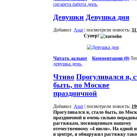
сигарета
работа
день
Девушки
Девушка дня
Добавил
Asur
| посмотрели новость:
31
Супер!
Читать дальше
Комментарии (0)
Те
девушка
день
Чтиво
Прогуливался я, 
быть, по Москве
праздничной
Добавил
Asur
| посмотрели новость:
19
Прогуливался я, стало быть, по Мос
праздничной и очень сильно порадов
растяжкам, посвященным нашему
отечественному «4 июля». На одной и
в центре, я обнаружил растяжку тако