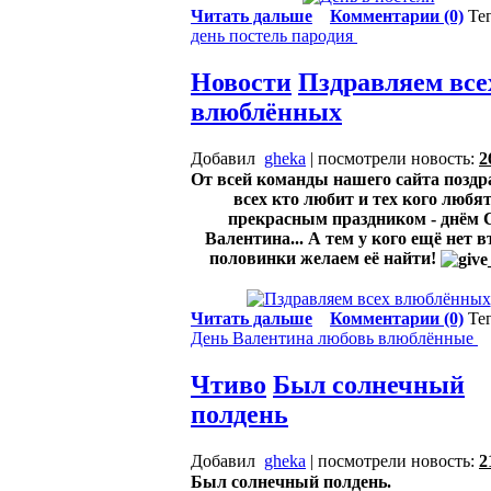
Читать дальше
Комментарии (0)
Те
день
постель
пародия
Новости
Пздравляем все
влюблённых
Добавил
gheka
| посмотрели новость:
2
От всей команды нашего сайта позд
всех кто любит и тех кого любят
прекрасным праздником - днём 
Валентина... А тем у кого ещё нет 
половинки желаем её найти!
Читать дальше
Комментарии (0)
Те
День Валентина
любовь
влюблённые
Чтиво
Был солнечный
полдень
Добавил
gheka
| посмотрели новость:
2
Был солнечный полдень.