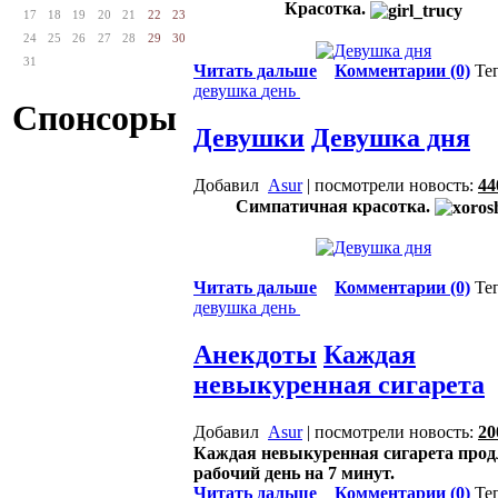
Красотка.
17
18
19
20
21
22
23
24
25
26
27
28
29
30
31
Читать дальше
Комментарии (0)
Те
девушка
день
Спонсоры
Девушки
Девушка дня
Добавил
Asur
| посмотрели новость:
44
Симпатичная красотка.
Читать дальше
Комментарии (0)
Те
девушка
день
Анекдоты
Каждая
невыкуренная сигарета
Добавил
Asur
| посмотрели новость:
20
Каждая невыкуренная сигарета прод
рабочий день на 7 минут.
Читать дальше
Комментарии (0)
Те