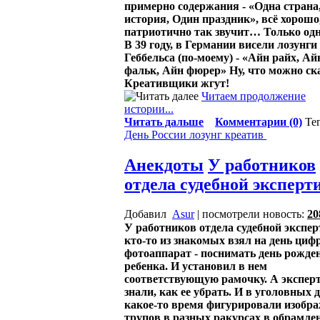
примерно содержания - «Одна страна
история, Один праздник», всё хорошо
патриотично так звучит… Только од
В 39 году, в Германии висели лозунги
Геббельса (по-моему) - «Айн райх, Ай
фальк, Айн фюрер» Ну, что можно ск
Креативщики жгут!
Читаем продолжение
истории...
Читать дальше
Комментарии (0)
Те
День России
лозунг
креатив
Анекдоты
У работников
отдела судебной эксперт
Добавил
Asur
| посмотрели новость:
20
У работников отдела судебной экспе
кто-то из знакомых взял на день циф
фотоаппарат - поснимать день рожде
ребенка. И установил в нем
соответствующую рамочку. А экспер
знали, как ее убрать. И в уголовных 
какое-то время фигурировали изобр
трупов в разных ракурсах в обрамле