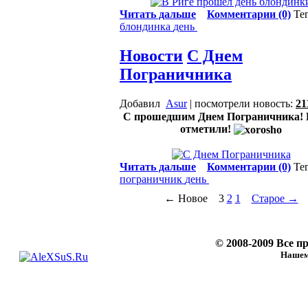
Читать дальше
Комментарии (0)
Те
блондинка
день
Новости
С Днем
Пограничника
Добавил
Asur
| посмотрели новость:
21
C прошедшим Днем Пограничника! 
отметили!
Читать дальше
Комментарии (0)
Те
пограничник
день
← Новое
3
2
1
Старое →
© 2008-2009 Все 
Нашему