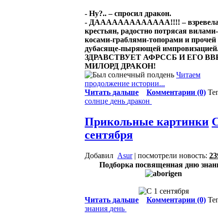
- Ну?.. – спросил дракон.
- ДААААААААААААА!!!! – взревела
крестьян, радостно потрясая вилами-
косами-граблями-топорами и прочей
дубасяще-пыряющей импровизацией.
ЗДРАВСТВУЕТ АФРССБ И ЕГО ВВ
МИЛОРД ДРАКОН!
Читаем
продолжение истории...
Читать дальше
Комментарии (0)
Те
солнце
день
дракон
Прикольные картинки
С
сентября
Добавил
Asur
| посмотрели новость:
23
Подборка посвященная дню знан
Читать дальше
Комментарии (0)
Те
знания
день