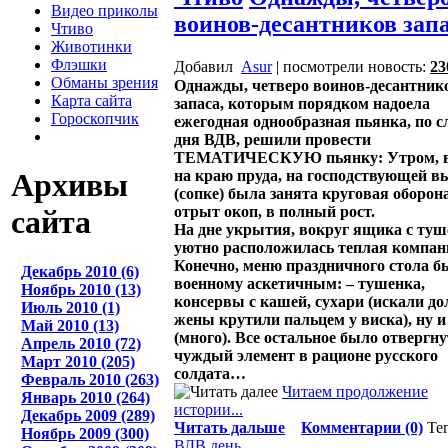
Видео приколы
воинов-десантников зап
Чтиво
Животинки
Флэшки
Добавил
Asur
| посмотрели новость:
23
Обманы зрения
Однажды, четверо воинов-десантник
Карта сайта
запаса, которым порядком надоела
Гороскопчик
ежегодная однообразная пьянка, по 
дня ВДВ, решили провести
ТЕМАТИЧЕСКУЮ пьянку: Утром, в
на краю пруда, на господствующей в
Архивы
(сопке) была занята круговая оборон
отрыт окоп, в полный рост.
сайта
На дне укрытия, вокруг ящика с ту
уютно расположилась теплая компан
Конечно, меню праздничного стола б
Декабрь 2010 (6)
военному аскетичным: – тушенка,
Ноябрь 2010 (13)
консервы с кашей, сухари (искали дол
Июль 2010 (1)
жены крутили пальцем у виска), ну и
Май 2010 (13)
(много). Все остальное было отвергну
Апрель 2010 (72)
чуждый элемент в рационе русского
Март 2010 (205)
солдата…
Февраль 2010 (263)
Читаем продолжение
Январь 2010 (264)
истории...
Декабрь 2009 (289)
Читать дальше
Комментарии (0)
Те
Ноябрь 2009 (300)
ВДВ
день