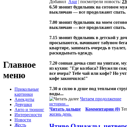
Добавил
Asur
| посмотрели новость:
23
6.50 звонит будильник на сотовом му
выключаю — все продолжают спать.
7.00 звонит будильник на моем сотово
выключаю — все продолжают спать.
7.15 звонит будильник в детской у доч
просыпаются, начинают табуном бега
квартире, занимать очередь в туалет,
раскидывать одежду.
Главное
7.20 сонная дочка спит на унитазе, м
из кухни: "Где колбаса? Неужели со
меню
все вчера? Тебе чай или кофе? Но учт
кофе закончился!"
7.30 я сплю в душе под теплыми стр
Прикольные
воды...
картинки
Читаем продолжение
Анекдоты
истории...
Девушки
Читать дальше
Комментарии (0)
Те
Авто и тюнинг
жизнь
день
Интересности
Новости
Жесть
Чтиво
Однажды, четвер