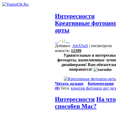
Интересности
Креативные фотошоп
арты
+12
Добавил
AleXSuS
| посмотрели
новость:
12109
Удивительные и интересны
фотоарты, выполненные луч
дизайнерами! Вам обязатель
понравится!
Читать дальше
Комментарии
(0)
Теги:
креатив
фотошоп
арт
ди
Интересности
На что
способен Mac?