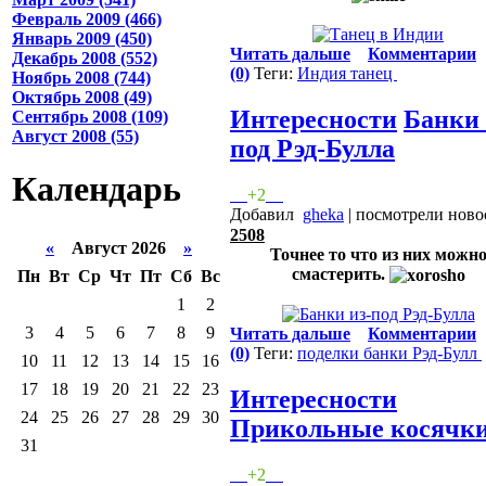
Февраль 2009 (466)
Январь 2009 (450)
Читать дальше
Комментарии
Декабрь 2008 (552)
(0)
Теги:
Индия
танец
Ноябрь 2008 (744)
Октябрь 2008 (49)
Интересности
Банки 
Сентябрь 2008 (109)
Август 2008 (55)
под Рэд-Булла
Календарь
+2
Добавил
gheka
| посмотрели ново
2508
«
Август 2026
»
Точнее то что из них можн
смастерить.
Пн
Вт
Ср
Чт
Пт
Сб
Вс
1
2
3
4
5
6
7
8
9
Читать дальше
Комментарии
(0)
Теги:
поделки
банки
Рэд-Булл
10
11
12
13
14
15
16
17
18
19
20
21
22
23
Интересности
24
25
26
27
28
29
30
Прикольные косячк
31
+2