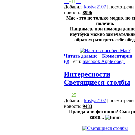
+11
Добавил
kostya2107
| посмотрели
новость:
8996
Mac - это не только модно, но 
полезно.
Например, при помощи данн
ноутбука можно замечатель
образом разогреть себе обед
Читать дальше
Комментарии
(0)
Теги:
macbook
Apple
обед
Интересности
Светящиеся столбы
+25
Добавил
kostya2107
| посмотрели
новость:
9483
Правда или фотошоп? Смотр
сами...