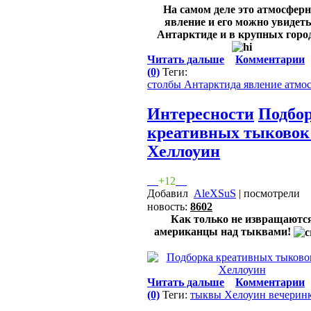
На самом деле это атмосферн
явление и его можно увидеть
Антарктиде и в крупных город
Читать дальше
Комментарии
(0)
Теги:
столбы
Антарктида
явление
атмо
Интересности
Подбо
креативных тыковок
Хеллоуин
+12
Добавил
AleXSuS
| посмотрели
новость:
8602
Как только не извращаютс
американцы над тыквами!
Читать дальше
Комментарии
(0)
Теги:
тыквы
Хелоуин
вечерин