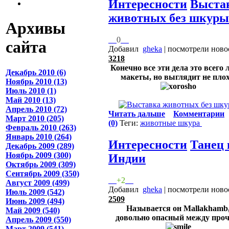
Интересности
Выста
животных без шкуры
Архивы
0
сайта
Добавил
gheka
| посмотрели ново
3218
Конечно все эти дела это всего
Декабрь 2010 (6)
макеты, но выглядит не плох
Ноябрь 2010 (13)
Июль 2010 (1)
Май 2010 (13)
Апрель 2010 (72)
Читать дальше
Комментарии
Март 2010 (205)
(0)
Теги:
животные
шкура
Февраль 2010 (263)
Январь 2010 (264)
Интересности
Танец 
Декабрь 2009 (289)
Ноябрь 2009 (300)
Индии
Октябрь 2009 (309)
Сентябрь 2009 (350)
+2
Август 2009 (499)
Добавил
gheka
| посмотрели ново
Июль 2009 (542)
2509
Июнь 2009 (494)
Называется он Mallakhamb
Май 2009 (540)
довольно опасный между проч
Апрель 2009 (550)
Март 2009 (541)