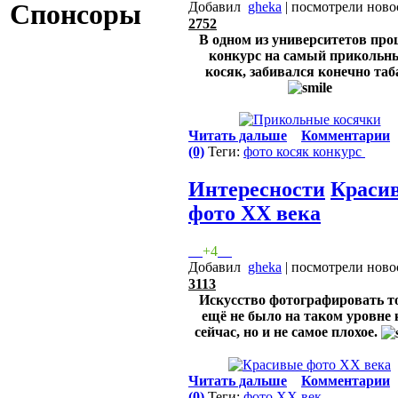
Спонсоры
Добавил
gheka
| посмотрели ново
2752
В одном из университетов пр
конкурс на самый прикольн
косяк, забивался конечно таб
Читать дальше
Комментарии
(0)
Теги:
фото
косяк
конкурс
Интересности
Краси
фото ХХ века
+4
Добавил
gheka
| посмотрели ново
3113
Искусство фотографировать т
ещё не было на таком уровне 
сейчас, но и не самое плохое.
Читать дальше
Комментарии
(0)
Теги:
фото
ХХ век