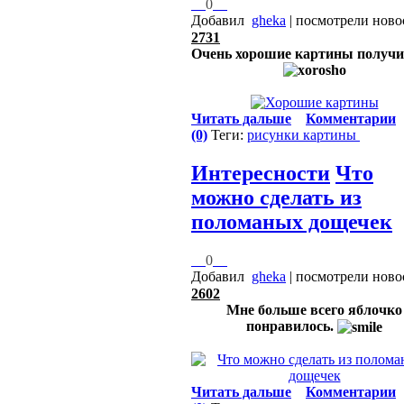
0
Добавил
gheka
| посмотрели ново
2731
Очень хорошие картины получи
Читать дальше
Комментарии
(0)
Теги:
рисунки
картины
Интересности
Что
можно сделать из
поломаных дощечек
0
Добавил
gheka
| посмотрели ново
2602
Мне больше всего яблочко
понравилось.
Читать дальше
Комментарии