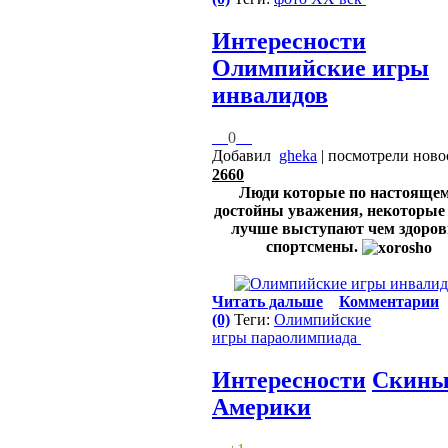
Интересности
Олимпийские игры
инвалидов
0
Добавил
gheka
| посмотрели ново
2660
Люди которые по настояще
достойны уважения, некоторые
лучше выступают чем здоро
спортсмены.
Читать дальше
Комментарии
(0)
Теги:
Олимпийские
игры
параолимпиада
Интересности
Скины
Америки