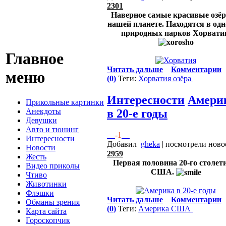
2301
Наверное самые красивые озёр
нашей планете. Находятся в одн
природных парков Хорвати
Главное
Читать дальше
Комментарии
меню
(0)
Теги:
Хорватия
озёра
Интересности
Амери
Прикольные картинки
Анекдоты
в 20-е годы
Девушки
Авто и тюнинг
-1
Интересности
Добавил
gheka
| посмотрели ново
Новости
2959
Жесть
Первая половина 20-го столет
Видео приколы
США.
Чтиво
Животинки
Флэшки
Читать дальше
Комментарии
Обманы зрения
(0)
Теги:
Америка
США
Карта сайта
Гороскопчик