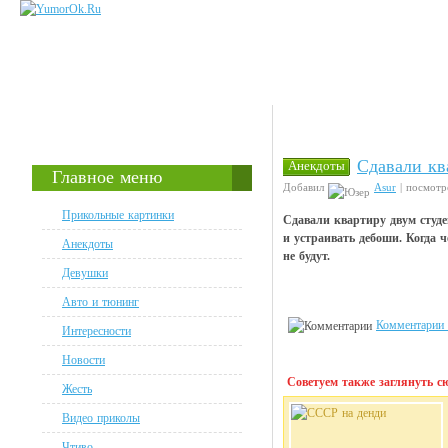
Сдавали кв
Анекдоты
Главное меню
Добавил
Asur
| посмотр
Прикольные картинки
Сдавали квартиру двум студе
и устраивать дебоши. Когда 
Анекдоты
не будут.
Девушки
Авто и тюнинг
Комментарии 
Интересности
Новости
Советуем также заглянуть сю
Жесть
Видео приколы
Чтиво