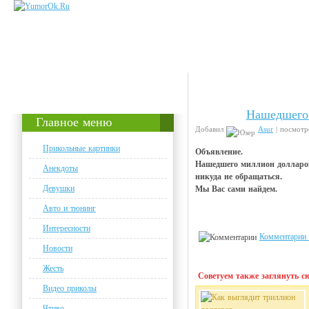
Нашедшего 
Анекдоты
Главное меню
Добавил
Asur
| посмотр
Прикольные картинки
Объявление.
Нашедшего миллион долларов
Анекдоты
никуда не обращаться.
Девушки
Мы Вас сами найдем.
Авто и тюнинг
Интересности
Комментарии 
Новости
Жесть
Советуем также заглянуть сю
Видео приколы
Чтиво