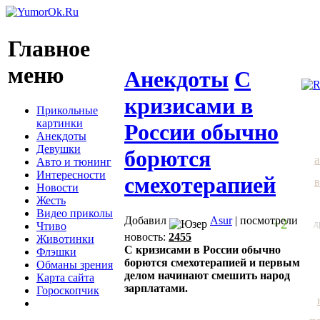
Главное
меню
Анекдоты
С
кризисами в
Прикольные
картинки
России обычно
Анекдоты
Девушки
борются
Авто и тюнинг
Интересности
смехотерапией
в
Новости
Жесть
Видео приколы
Добавил
Asur
| посмотрели
+2
д
Чтиво
новость:
2455
Животинки
С кризисами в России обычно
Флэшки
борются смехотерапией и первым
Обманы зрения
делом начинают смешить народ
Карта сайта
зарплатами.
Гороскопчик