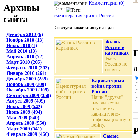
п
Комментарии (0)
Архивы
Теги:
смехотерапия
кризис
Россия
сайта
Советуем также заглянуть сюда:
Декабрь 2010 (6)
Ноябрь 2010 (13)
Жизнь
Июль 2010 (1)
России в
Май 2010 (13)
картинках
Апрель 2010 (72)
Умом
Март 2010 (205)
Россию не
Февраль 2010 (263)
Л
понять...
Январь 2010 (264)
Декабрь 2009 (289)
Карикатурная
Ноябрь 2009 (300)
война против
Октябрь 2009 (309)
России
Сентябрь 2009 (350)
Наши "друзья"
Август 2009 (499)
начали вести
Июль 2009 (542)
против нас
Июнь 2009 (494)
карикатурно-
Май 2009 (540)
информационную
Апрель 2009 (550)
войну.
Март 2009 (541)
Февраль 2009 (466)
Самые