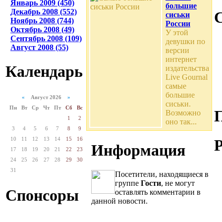
Январь 2009 (450)
большие
Декабрь 2008 (552)
сиськи
Ноябрь 2008 (744)
России
Октябрь 2008 (49)
У этой
Сентябрь 2008 (109)
девушки по
Август 2008 (55)
версии
интернет
Календарь
издательства
Live Gournal
самые
большие
«
Август 2026
»
сиськи.
Пн
Вт
Ср
Чт
Пт
Сб
Вс
Возможно
1
2
оно так...
3
4
5
6
7
8
9
10
11
12
13
14
15
16
Информация
17
18
19
20
21
22
23
24
25
26
27
28
29
30
31
Посетители, находящиеся в
группе
Гости
, не могут
Спонсоры
оставлять комментарии в
данной новости.