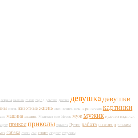
девушка
девушки
город
встреча
гаишник
голова
девочка
девочки
картинки
жизнь
животные
ины
игра
жесть
история
звери
звонок
зима
мужик
муж
машина
машины
мужчина
надписи
Медведев
мир
ама
Москва
приколы
прикол
работа
разговор
Путин
реклама
зидент
прыжок
собака
спорт
мех
сон
студент
собаки
студенты