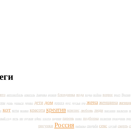
еги
вто
вода
блондинка
вопрос
автомобиль
армия
война
врач
Время
алкоголь
Америка
водка
жена
дом
дети
женщина
женщ
оры
день
дорога
деньги
дерево
друг
друзья
еда
кот
креатив
красота
кризис
любовь
люди
коты
кошки
магазин
мальчик
с
м
парень
подборка
вый год
пиво
праздник
ночь
ню
оружие
офис
охота
падение
позитив
пре
Россия
секс
рисунки
свадьба
смерть
с
рыбалка
случай