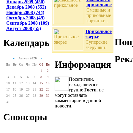
Январь 2009 (450)
прикольное
Декабрь 2008 (552)
Смешные и
Ноябрь 2008 (744)
прикольные
Октябрь 2008 (49)
картинки .
Сентябрь 2008 (109)
Август 2008 (55)
Прикольное
зверье
Поп
Календарь
Суперские
зверушки!
Рек
«
Август 2026
»
Информация
Пн
Вт
Ср
Чт
Пт
Сб
Вс
1
2
3
4
5
6
7
8
9
Посетители,
10
11
12
13
14
15
16
находящиеся в
группе
Гости
, не
17
18
19
20
21
22
23
могут оставлять
24
25
26
27
28
29
30
комментарии в данной
31
новости.
Спонсоры