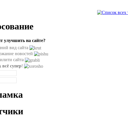
осование
ит улучшить на сайте?
ний вид сайта
ржание новостей
илити сайта
к всё супер
!
ламка
тчики