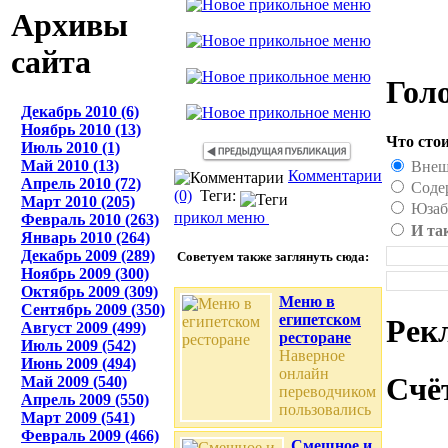
Архивы
сайта
Гол
Декабрь 2010 (6)
Ноябрь 2010 (13)
Что сто
Июль 2010 (1)
Май 2010 (13)
Внеш
Комментарии
Апрель 2010 (72)
Соде
(0)
Теги:
Март 2010 (205)
Юзаб
прикол
меню
Февраль 2010 (263)
И та
Январь 2010 (264)
Декабрь 2009 (289)
Советуем также заглянуть сюда:
Ноябрь 2009 (300)
Октябрь 2009 (309)
Меню в
Сентябрь 2009 (350)
египетском
Рек
Август 2009 (499)
ресторане
Июль 2009 (542)
Наверное
Июнь 2009 (494)
онлайн
Счё
Май 2009 (540)
переводчиком
Апрель 2009 (550)
пользовались
Март 2009 (541)
Февраль 2009 (466)
Смешное и