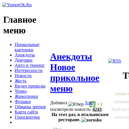
Главное
меню
Прикольные
картинки
Анекдоты
Анекдоты
Девушки
Новое
Авто и тюнинг
Интересности
Т
прикольное
Новости
Жесть
меню
Видео приколы
Чтиво
а
авария
Животинки
Флэшки
демотиват
Добавил
Asur
|
+1
Обманы зрения
посмотрели новость:
4243
Китай
конкур
Карта сайта
На этот раз, в итальянском
Гороскопчик
Но
новости
ресторане.