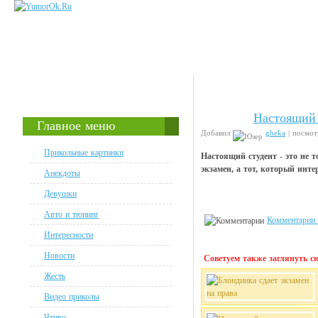
Настоящий 
Анекдоты
Главное меню
Добавил
gheka
| посмот
Прикольные картинки
Настоящий студент - это не т
экзамен, а тот, который интер
Анекдоты
Девушки
Авто и тюнинг
Комментарии 
Интересности
Новости
Советуем также заглянуть сю
Жесть
Видео приколы
Чтиво