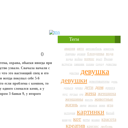
Теги
авто
авария
автомобиль
алкоголь
0
вода
блондинка
армия
Америка
вопрос
война
врач
Время
водка
ема, охрана, обыски иногда при
город
встреча
гаишник
голова
девочка
дство узнало. Сначала начали с
девушка
 что это настоящий спец и его
девочки
 всегда покупал себе 5-6
девушки
демотиваторы
день
то если проблема с компом, то
дом
дети
дорога
деньги
дерево
 у одного сломался комп, а у
жена
женщина
ором 3 банки 9, у второго
друг
друзья
еда
животные
женщины
жесть
жизнь
игра
звери
звонок
зима
картинки
история
Китай
кот
красота
коты
кошки
конкурс
креатив
кризис
любовь