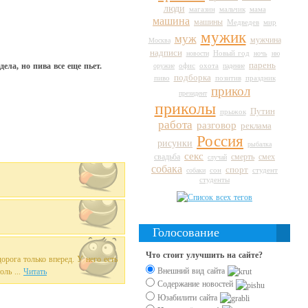
люди
магазин
мальчик
мама
машина
машины
Медведев
мир
мужик
муж
мужчина
Москва
надписи
Новый год
новости
ночь
ню
парень
ела, но пива все еще пьет.
оружие
офис
охота
падение
подборка
пиво
праздник
позитив
прикол
президент
приколы
Путин
прыжок
работа
разговор
реклама
Россия
рисунки
рыбалка
секс
свадьба
смерть
смех
случай
собака
спорт
сон
студент
собаки
студенты
Голосование
Что стоит улучшить на сайте?
орога только вперед. У него есть
Внешний вид сайта
оль ...
Читать
Содержание новостей
Юзабилити сайта