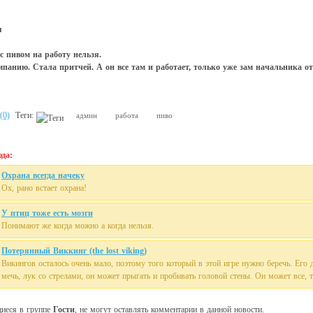
я
 с пивом на работу нельзя.
панию. Стала притчей. А он все там и работает, только уже зам начальника отд
(0)
Теги:
админ
работа
пиво
да:
Охрана всегда начеку
Ох, рано встает охрана!
У птиц тоже есть мозги
Понимают же когда можно а когда нельзя.
Потерянный Виккинг (the lost viking)
Викингов осталось очень мало, поэтому того который в этой игре нужно беречь. Его д
мечь, лук со стрелами, он может прыгать и пробивать головой стены. Он может все, т
щиеся в группе
Гости
, не могут оставлять комментарии в данной новости.