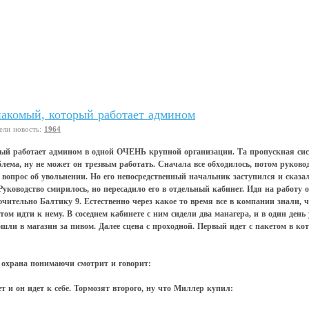
накомый, который работает админом
ели новость:
1964
рый работает админом в одной ОЧЕНЬ крупной организации. Та пропускная сист
облема, ну не может он трезвым работать. Сначала все обходилось, потом руково
вопрос об увольнении. Но его непосредственный начальник заступился и сказал
Руководство смирилось, но пересадило его в отдельный кабинет. Идя на работу он
чительно Балтику 9. Естественно через какое то время все в компании знали, ч
отом идти к нему. В соседнем кабинете с ним сидели два манагера, и в один день
ошли в магазин за пивом. Далее сцена с проходной. Первый идет с пакетом в кот
 охрана понимаючи смотрит и говорит:
т и он идет к себе. Тормозят второго, ну что Миллер купил: