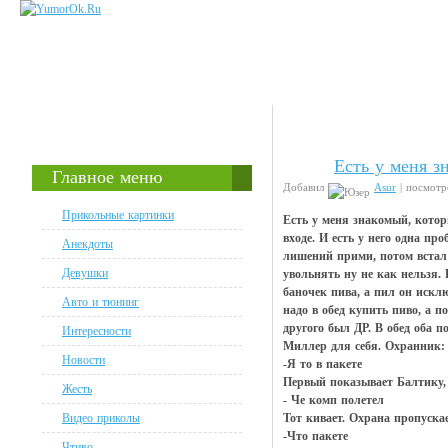
Есть у меня з
Чтиво
Главное меню
Добавил
Asur
| посмотр
Прикольные картинки
Есть у меня знакомый, кото
входе. И есть у него одна пр
Анекдоты
лишений прими, потом встал 
Девушки
увольнять ну не как нельзя. 
баночек пива, а пил он исклю
Авто и тюнинг
надо в обед купить пиво, а п
другого был ДР. В обед оба п
Интересности
Миллер для себя. Охранник:
Новости
-Я то в пакете
Первый показывает Балтику,
Жесть
- Че комп полетел
Видео приколы
Тот кивает. Охрана пропускае
-Что пакете
Чтиво