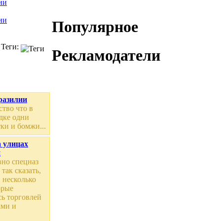
Популярное
Теги:
Рекламодатели
разилии
ство что в
дке одни
ки и бомжи...
 улицах
и
вно спецназ
 так сказать,
 несколько
орые
ь торговлей
ами и