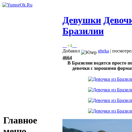
Девушки
Девочк
Бразилии
+4
Добавил
gheka
| посмотре
4664
В Бразилии водятся просто 
девочки с хорошими форм
Главное
меню