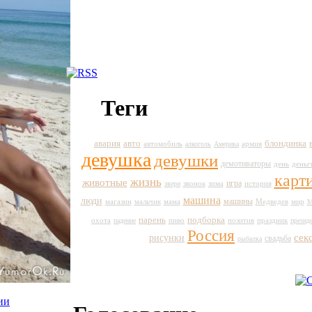
Теги
авто
авария
блондинка
автомобиль
армия
алкоголь
Америка
девушка
девушки
демотиваторы
день
деньг
карт
жизнь
животные
игра
история
звери
звонок
зима
машина
люди
машины
магазин
мальчик
Медведев
мир
мама
М
парень
подборка
пиво
праздник
охота
падение
позитив
презид
Россия
сек
рисунки
свадьба
рыбалка