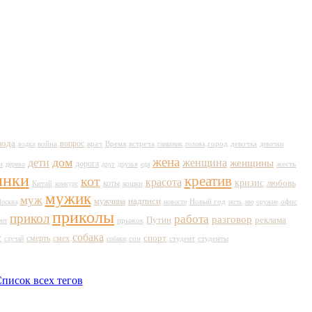
вода
вопрос
война
врач
Время
город
водка
встреча
гаишник
голова
девочка
девочки
жена
дом
дети
женщина
женщины
дорога
жесть
и
дерево
друг
друзья
еда
инки
кот
креатив
красота
кризис
любовь
коты
Китай
кошки
конкурс
мужик
муж
мужчина
надписи
Новый год
осква
новости
ночь
ню
оружие
офис
приколы
прикол
работа
разговор
Путин
реклама
ент
прыжок
собака
с
спорт
смерть
смех
сон
студент
случай
собаки
студенты