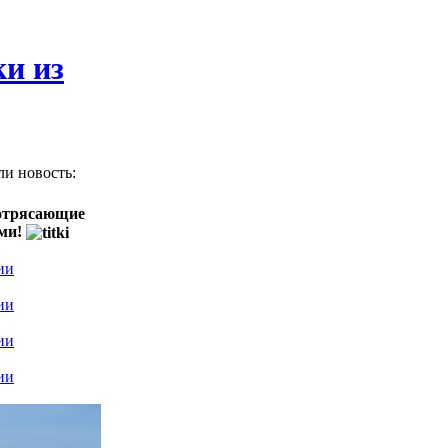
и из
ли новость:
потрясающие
ами!