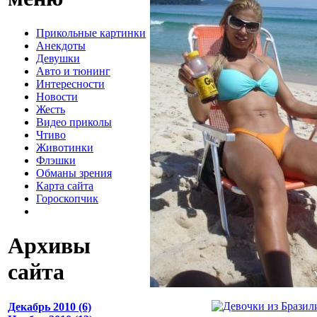
Прикольные картинки
Анекдоты
Девушки
Авто и тюнинг
Интересности
Новости
Жесть
Видео приколы
Чтиво
Животинки
Флэшки
Обманы зрения
Карта сайта
Гороскопчик
Архивы
сайта
Декабрь 2010 (6)