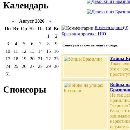
Календарь
«
Август 2026
»
Комментарии (0)
Пн
Вт
Ср
Чт
Пт
Сб
Вс
Бразилия
эротика
НЮ
1
2
3
4
5
6
7
8
9
Советуем также заглянуть сюда:
10
11
12
13
14
15
16
Улицы Б
17
18
19
20
21
22
23
Такое чув
24
25
26
27
28
29
30
этом горо
31
проститут
Войны на
Спонсоры
Бразили
Не так да
Бразилии,
"укротил"
банд, кот
занималис
наркотик
оружием.