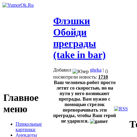
Флэшки
Обойди
преграды
(take in bar)
Добавил
gheka
|
0
посмотрели новость:
1710
Ваш человеко-робот просто
летит со скоростью, но на
пути у него возникают
Главное
преграды. Вам нужно с
помощью стрелок
меню
переворачивать эти
преграды, чтобы Ваш герой
не ударился.
Т
Прикольные
картинки
Анекдоты