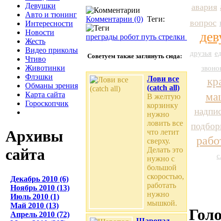
Девушки
авария
Авто и тюнинг
Комментарии (0)
Теги:
вопрос
Интересности
Новости
де
преграды
робот
путь
стрелки
Жесть
Видео приколы
друзья
е
Советуем также заглянуть сюда:
Чтиво
Животинки
звоно
Флэшки
Лови все
кр
Обманы зрения
(catch all)
Карта сайта
ма
В желтую
Гороскопчик
корзинку
надпи
нужно
ловить все
подбор
Архивы
что летит
рабо
сверху.
Делать это
сайта
с
нужно с
большой
скоростью,
Декабрь 2010 (6)
работать
Ноябрь 2010 (13)
нужно
Июль 2010 (1)
мышкой.
Май 2010 (13)
Гол
Апрель 2010 (72)
Шаропад