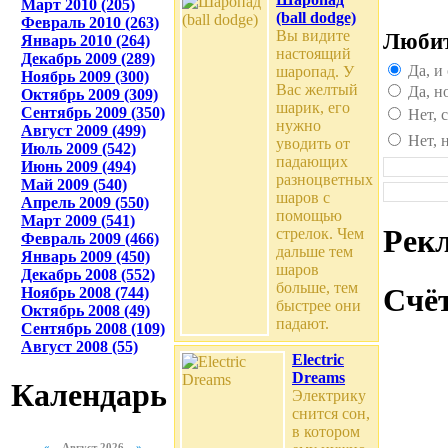
Март 2010 (205)
(ball dodge)
Февраль 2010 (263)
Вы видите
Любит
Январь 2010 (264)
настоящий
Декабрь 2009 (289)
Да, и
шаропад. У
Ноябрь 2009 (300)
Вас желтый
Да, н
Октябрь 2009 (309)
шарик, его
Сентябрь 2009 (350)
Нет, 
нужно
Август 2009 (499)
Нет, 
уводить от
Июль 2009 (542)
падающих
Июнь 2009 (494)
разноцветных
Май 2009 (540)
шаров с
Апрель 2009 (550)
помощью
Март 2009 (541)
Рек
стрелок. Чем
Февраль 2009 (466)
дальше тем
Январь 2009 (450)
шаров
Декабрь 2008 (552)
больше, тем
Счё
Ноябрь 2008 (744)
быстрее они
Октябрь 2008 (49)
падают.
Сентябрь 2008 (109)
Август 2008 (55)
Electric
Dreams
Календарь
Электрику
снится сон,
в котором
«
Август 2026
»