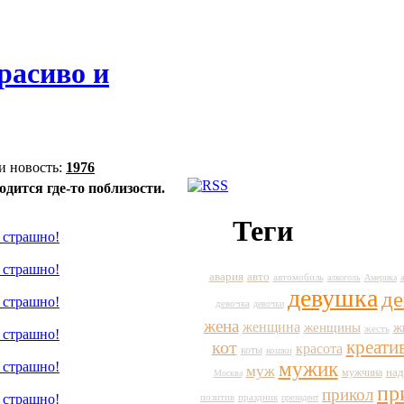
расиво и
и новость:
1976
одится где-то поблизости.
Теги
авто
авария
автомобиль
алкоголь
Америка
девушка
д
девочка
девочки
жена
женщина
ж
женщины
жесть
кот
креати
красота
коты
кошки
мужик
муж
мужчина
над
Москва
пр
прикол
праздник
позитив
президент