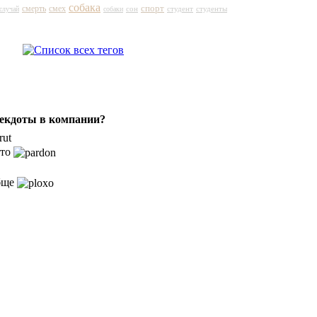
собака
спорт
смерть
смех
сон
студент
случай
собаки
студенты
некдоты в компании?
кто
бще