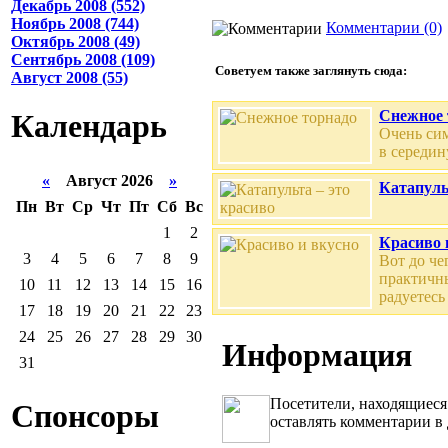
Декабрь 2008 (552)
Ноябрь 2008 (744)
Комментарии (0)
Октябрь 2008 (49)
Сентябрь 2008 (109)
Советуем также заглянуть сюда:
Август 2008 (55)
Снежное 
Календарь
Очень сим
в середин
«
Август 2026
»
Катапуль
Пн
Вт
Ср
Чт
Пт
Сб
Вс
1
2
Красиво 
3
4
5
6
7
8
9
Вот до че
практичны
10
11
12
13
14
15
16
радуетесь
17
18
19
20
21
22
23
24
25
26
27
28
29
30
Информация
31
Посетители, находящиеся
Спонсоры
оставлять комментарии в