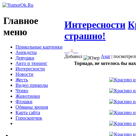
Главное
Интересности
К
меню
страшно!
Прикольные картинки
-1
Анекдоты
Добавил
Asur
| посмотрел
Девушки
Авто и тюнинг
Торнадо, не хотелось бы нах
Интересности
Новости
Жесть
Видео приколы
Чтиво
Животинки
Флэшки
Обманы зрения
Карта сайта
Гороскопчик