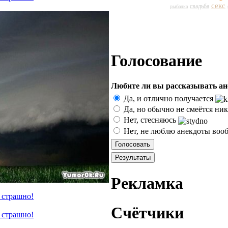
секс
свадьба
рыбалка
Голосование
Любите ли вы рассказывать а
Да, и отлично получается
Да, но обычно не смеётся ни
Нет, стесняюсь
Нет, не люблю анекдоты воо
Рекламка
Счётчики