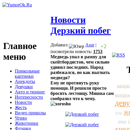
Новости
Дерзкий побег
Главное
Добавил
Asur
|
+2
посмотрели новость:
1753
меню
Медведь упал в рампу для
скейтбордистов, чем сильно
удивил последних. Народ
Прикольные
разбежался, но как выгнать
картинки
медведя?
Анекдоты
Ему не протянуть руку
авари
Девушки
помощи. И решили просто
Авто и тюнинг
бросить лестницу. Мишка сам
вопро
Интересности
сообразил что к чему.
дев
Новости
Жесть
ж
Видео приколы
еда
Чтиво
зима
Животинки
креа
Флэшки