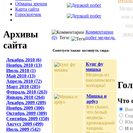
Обманы зрения
Медве
Карта сайта
Гороскопчик
ночь
пре
Архивы
Комментарии
рек
(0)
Теги:
побег
медведь
сайта
Советуем также заглянуть сюда:
Декабрь 2010 (6)
Кунг фу
Ноябрь 2010 (13)
мишка
Июль 2010 (1)
Медведь из
Май 2010 (13)
шаолиньского
Апрель 2010 (72)
Гол
зоопарка!
Март 2010 (205)
Февраль 2010 (263)
Мишка и
Январь 2010 (264)
Что 
арбуз
Декабрь 2009 (289)
Кто сказал,
Ноябрь 2009 (300)
Вне
что белый
Октябрь 2009 (309)
Сод
медведь -
Сентябрь 2009 (350)
Юза
кровожадный
Август 2009 (499)
хищник.
И т
Июль 2009 (542)