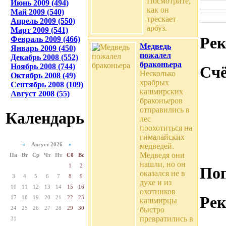
Посмотрите,
Июнь 2009 (494)
как он
Май 2009 (540)
трескает
Апрель 2009 (550)
арбуз.
Март 2009 (541)
Ре
Февраль 2009 (466)
Медведь
Январь 2009 (450)
пожалел
Декабрь 2008 (552)
браконьера
Ноябрь 2008 (744)
Сч
Несколько
Октябрь 2008 (49)
храбрых
Сентябрь 2008 (109)
кашмирских
Август 2008 (55)
браконьеров
отправились в
Календарь
лес
поохотиться на
гималайских
«
Август 2026
»
медведей.
Медведя они
Пн
Вт
Ср
Чт
Пт
Сб
Вс
нашли, но он
1
2
По
оказался не в
3
4
5
6
7
8
9
духе и из
10
11
12
13
14
15
16
охотников
Рек
17
18
19
20
21
22
23
кашмирцы
24
25
26
27
28
29
30
быстро
превратились в
31