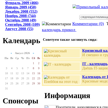
Февраль 2009 (466)
Январь 2009 (450)
Декабрь 2008 (552)
Ноябрь 2008 (744)
Октябрь 2008 (49)
Комментарии (0)
Т
Сентябрь 2008 (109)
Август 2008 (55)
календарь
прикол
Календарь
Советуем также заглянуть сюда:
Кризисный ка
«
Август 2026
»
И смешно и гру
Пн
Вт
Ср
Чт
Пт
Сб
Вс
1
2
IT - календарь
Даёшь IT-зацию
3
4
5
6
7
8
9
10
11
12
13
14
15
16
Календарь от 
17
18
19
20
21
22
23
Красивые моде
24
25
26
27
28
29
30
31
Информация
Спонсоры
Посетители, находящиеся в гр