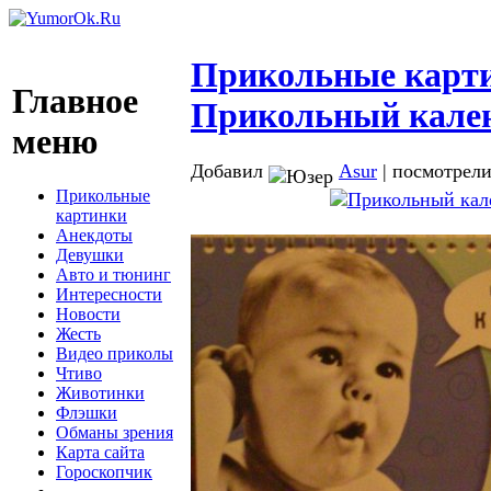
Прикольные карт
Главное
Прикольный кале
меню
Добавил
Asur
| посмотрели
Прикольные
картинки
Анекдоты
Девушки
Авто и тюнинг
Интересности
Новости
Жесть
Видео приколы
Чтиво
Животинки
Флэшки
Обманы зрения
Карта сайта
Гороскопчик