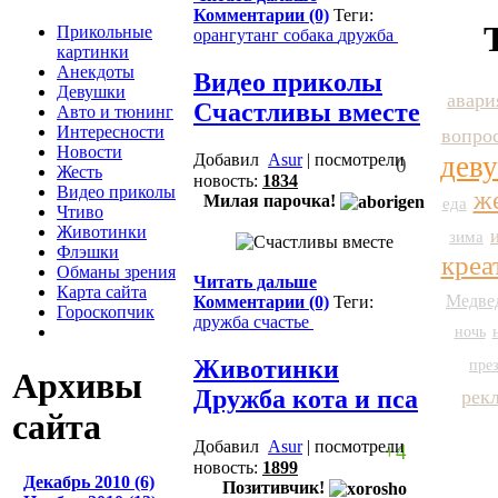
Комментарии (0)
Теги:
Прикольные
орангутанг
собака
дружба
картинки
Анекдоты
Видео приколы
Девушки
авари
Счастливы вместе
Авто и тюнинг
Интересности
вопро
Новости
дев
Добавил
Asur
| посмотрели
0
Жесть
новость:
1834
Видео приколы
ж
Милая парочка!
еда
Чтиво
Животинки
зима
Флэшки
креа
Обманы зрения
Читать дальше
Карта сайта
Медве
Комментарии (0)
Теги:
Гороскопчик
дружба
счастье
ночь
Животинки
пре
Архивы
Дружба кота и пса
рек
сайта
Добавил
Asur
| посмотрели
+4
новость:
1899
Декабрь 2010 (6)
Позитивчик!