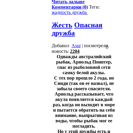
Читать дальше
Комментарии (0)
Теги:
жадность
дружба
Жесть
Опасная
дружба
Добавил
Asur
| посмотрели
0
новость:
2204
Однажды австралийский
рыбак, Арнольд Поинтер,
спас из рыболовной сети
самку белой акулы.
С тех пор прошло 2 года, но
Синди (так он ее назвал), не
забыла своего спасителя.
Арнольд рассказывает, что
акула появляется каждый
раз, когда он выходит в море
и пытается обратить на себя
внимание, выпрыгивая из
воды, чтобы рыбак мог ее
погладить.
Но у этой дружбы есть и