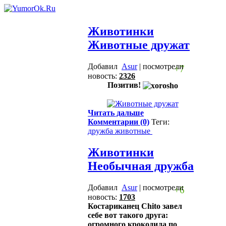
Животинки
Животные дружат
Добавил
Asur
| посмотрели
+7
новость:
2326
Позитив!
Читать дальше
Комментарии (0)
Теги:
дружба
животные
Животинки
Необычная дружба
Добавил
Asur
| посмотрели
+6
новость:
1703
Костариканец Chito завел
себе вот такого друга:
огромного крокодила по