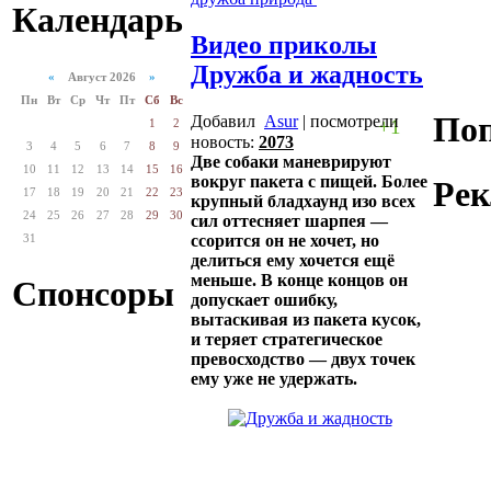
Календарь
Видео приколы
Дружба и жадность
«
Август 2026
»
Пн
Вт
Ср
Чт
Пт
Сб
Вс
Поп
Добавил
Asur
| посмотрели
+1
1
2
новость:
2073
3
4
5
6
7
8
9
Две собаки маневрируют
10
11
12
13
14
15
16
вокруг пакета с пищей. Более
Рек
17
18
19
20
21
22
23
крупный бладхаунд изо всех
24
25
26
27
28
29
30
сил оттесняет шарпея —
31
ссорится он не хочет, но
делиться ему хочется ещё
меньше. В конце концов он
Спонсоры
допускает ошибку,
вытаскивая из пакета кусок,
и теряет стратегическое
превосходство — двух точек
ему уже не удержать.