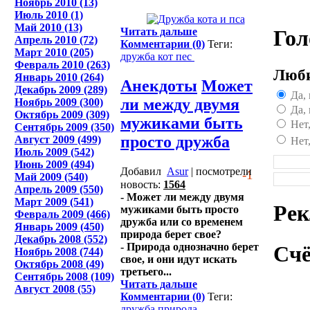
Ноябрь 2010 (13)
Июль 2010 (1)
Май 2010 (13)
Гол
Читать дальше
Апрель 2010 (72)
Комментарии (0)
Теги:
Март 2010 (205)
дружба
кот
пес
Февраль 2010 (263)
Люби
Январь 2010 (264)
Анекдоты
Может
Декабрь 2009 (289)
Да, 
ли между двумя
Ноябрь 2009 (300)
Да, 
Октябрь 2009 (309)
мужиками быть
Нет,
Сентябрь 2009 (350)
просто дружба
Август 2009 (499)
Нет
Июль 2009 (542)
Июнь 2009 (494)
Добавил
Asur
| посмотрели
-1
Май 2009 (540)
новость:
1564
Апрель 2009 (550)
- Может ли между двумя
Март 2009 (541)
Ре
мужиками быть просто
Февраль 2009 (466)
дружба или со временем
Январь 2009 (450)
природа берет свое?
Декабрь 2008 (552)
- Природа однозначно берет
Сч
Ноябрь 2008 (744)
свое, и они идут искать
Октябрь 2008 (49)
третьего...
Сентябрь 2008 (109)
Читать дальше
Август 2008 (55)
Комментарии (0)
Теги:
дружба
природа