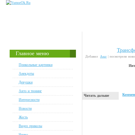
Трансф
Видео приколы
Главное меню
Добавил
Asur
| посмотрели ново
Прикольные картинки
Инт
Анекдоты
Девушки
Авто и тюнинг
Коммен
Читать дальше
Интересности
Новости
Жесть
Видео приколы
Чтиво