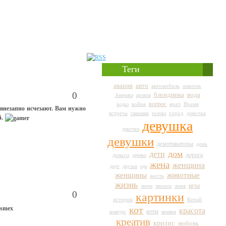
Теги
авто
авария
автомобиль
алкоголь
0
вода
блондинка
армия
Америка
вопрос
война
врач
Время
водка
внезапно исчезают. Вам нужно
город
встреча
гаишник
голова
девочка
й.
девушка
девочки
девушки
демотиваторы
день
дом
дети
дорога
деньги
дерево
жена
женщина
друг
друзья
еда
животные
женщины
жесть
жизнь
игра
звери
звонок
зима
0
картинки
история
Китай
кот
красота
коты
кошки
конкурс
креатив
кризис
любовь