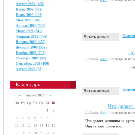
Август 2009 (499)
Июль 2009 (542)
Июнь 2009 (494)
Май 2009 (540)
Апрель 2009 (550)
Март 2009 (541)
Коммен
Февраль 2009 (466)
Читать дальше
Январь 2009 (450)
Декабрь 2008 (552)
По
Прикольные картинки
Ноябрь 2008 (744)
Октябрь 2008 (49)
Добавил
Asur
| посмотрели ново
Сентябрь 2008 (109)
Св
Август 2008 (55)
Календарь
Коммен
Читать дальше
«
Август 2026
»
Пн
Вт
Ср
Чт
Пт
Сб
Вс
Что делает
Анекдоты
1
2
Добавил
Asur
| посмотрели ново
3
4
5
6
7
8
9
Что делает женщина за рулем
10
11
12
13
14
15
16
Она за ним прячется...
17
18
19
20
21
22
23