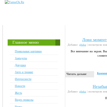
Лови момент 
Флэшки
Главное меню
Добавил
gheka
| посмотрели но
Прикольные картинки
Все внимание на экран. Вы
словит
Анекдоты
Девушки
Авто и тюнинг
Коммен
Читать дальше
Интересности
Незабы
Новости
Видео приколы
Добавил
gheka
| посмотрели но
Жесть
П
Видео приколы
Чтиво