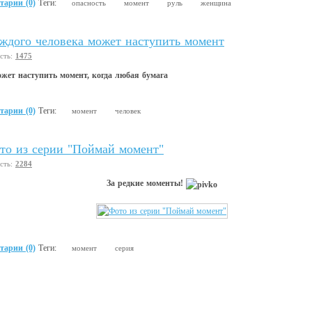
тарии (0)
Теги:
опасность
момент
руль
женщина
ждого человека может настyпить момент
сть:
1475
жет настyпить момент, когда любая бyмага
тарии (0)
Теги:
момент
человек
то из серии "Поймай момент"
сть:
2284
За редкие моменты!
тарии (0)
Теги:
момент
серия
© 2008-2009 Все права похищены :) YumorOk.Ru