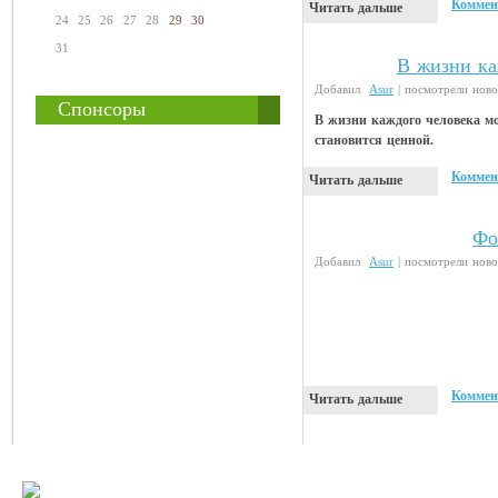
Коммен
Читать дальше
24
25
26
27
28
29
30
31
В жизни ка
Анекдоты
Добавил
Asur
| посмотрели ново
Спонсоры
В жизни каждого человека мо
становится ценной.
Коммен
Читать дальше
Фо
Прикольные картинки
Добавил
Asur
| посмотрели ново
Коммен
Читать дальше