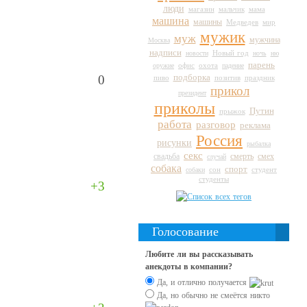
люди
магазин
мальчик
мама
машина
машины
Медведев
мир
мужик
муж
мужчина
Москва
надписи
Новый год
новости
ночь
ню
парень
оружие
офис
охота
падение
0
подборка
пиво
праздник
позитив
прикол
президент
приколы
Путин
прыжок
работа
разговор
реклама
Россия
рисунки
рыбалка
секс
свадьба
смерть
смех
случай
собака
спорт
сон
студент
собаки
студенты
+3
Голосование
Любите ли вы рассказывать
анекдоты в компании?
Да, и отлично получается
Да, но обычно не смеётся никто