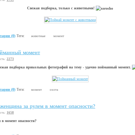
Свежая подборка, только с животными!
тарии (0)
Теги:
животные
момент
йманный момент
сть:
2273
ежая подборка прикольных фотографий на тему - удачно пойманный момент.
тарии (0)
Теги:
момент
охота
 женщина за рулем в момент опасности?
сть:
1658
 в момент опасности?