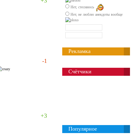
+3
Нет, стесняюсь
Нет, не люблю анекдоты вообще
Рекламка
-1
Счётчики
+3
Популярное