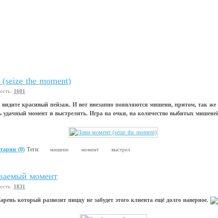
(seize the moment)
вость:
1601
 видите красивый пейзаж. И вот внезапно появляются мишени, притом, так же 
ь удачный момент и выстрелить. Игра на очки, на количество выбитых мишене
тарии (0)
Теги:
мишени
момент
выстрел
ваемый момент
вость:
1831
арень который развозит пиццу не забудет этого клиента ещё долго наверное.