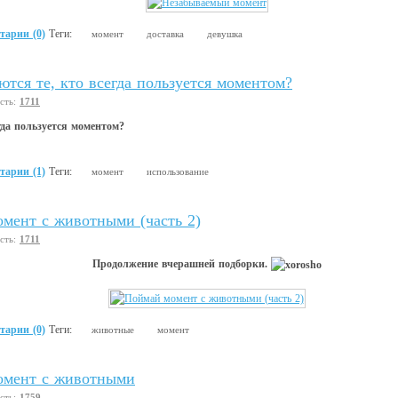
тарии (0)
Теги:
момент
доставка
девушка
ются те, кто всегда пользуется моментом?
сть:
1711
гда пользуется моментом?
тарии (1)
Теги:
момент
использование
мент с животными (часть 2)
сть:
1711
Продолжение вчерашней подборки.
тарии (0)
Теги:
животные
момент
омент с животными
сть:
1759