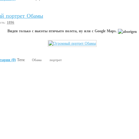
й портрет Обамы
сть:
1896
Виден только с высоты птичьего полета, ну или с Google Maps.
тарии (0)
Теги:
Обама
портрет