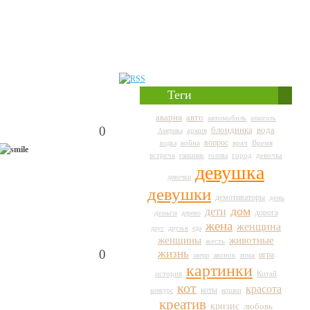
Теги
авто
авария
автомобиль
алкоголь
0
вода
блондинка
армия
Америка
вопрос
война
врач
Время
водка
город
встреча
гаишник
голова
девочка
девушка
девочки
девушки
демотиваторы
день
дом
дети
дорога
деньги
дерево
жена
женщина
друг
друзья
еда
животные
женщины
жесть
жизнь
0
игра
звери
звонок
зима
картинки
история
Китай
кот
красота
коты
кошки
конкурс
креатив
кризис
любовь