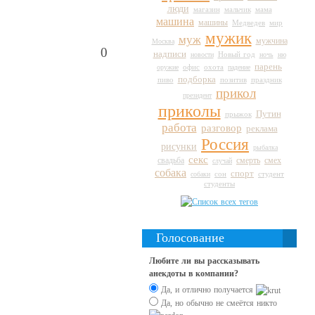
люди
магазин
мальчик
мама
машина
машины
Медведев
мир
мужик
муж
мужчина
Москва
0
надписи
Новый год
новости
ночь
ню
парень
оружие
офис
охота
падение
подборка
пиво
праздник
позитив
прикол
президент
приколы
Путин
прыжок
работа
разговор
реклама
Россия
рисунки
рыбалка
секс
свадьба
смерть
смех
случай
собака
спорт
сон
студент
собаки
студенты
Голосование
Любите ли вы рассказывать
анекдоты в компании?
Да, и отлично получается
Да, но обычно не смеётся никто