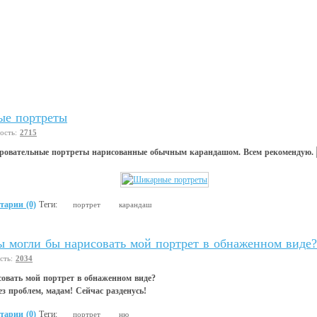
е портреты
вость:
2715
ровательные портреты нарисованные обычным карандашом. Всем рекомендую.
тарии (0)
Теги:
портрет
карандаш
ы могли бы нарисовать мой портрет в обнаженном виде?
сть:
2034
совать мой портрет в обнаженном виде?
без проблем, мадам! Сейчас разденусь!
тарии (0)
Теги:
портрет
ню