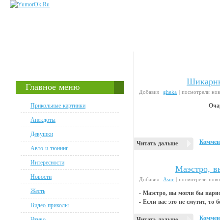
Шикарны
Интересности
Главное меню
Добавил
gheka
| посмотрели но
Прикольные картинки
Оча
Анекдоты
Девушки
Коммен
Читать дальше
Авто и тюнинг
Интересности
Маэстро, в
Анекдоты
Новости
Добавил
Asur
| посмотрели ново
Жесть
- Маэстро, вы могли бы нари
- Если вас это не смутит, то 
Видео приколы
Коммен
Чтиво
Читать дальше