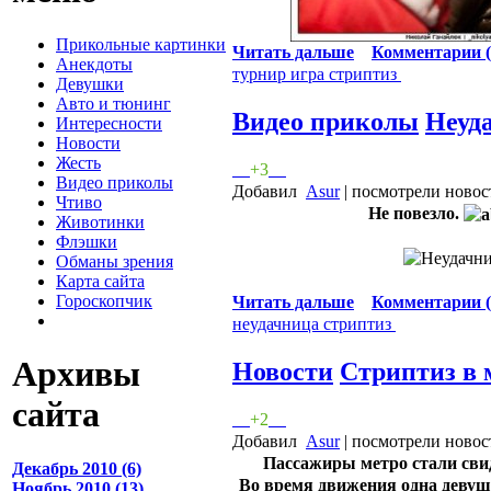
Прикольные картинки
Читать дальше
Комментарии (
Анекдоты
турнир
игра
стриптиз
Девушки
Авто и тюнинг
Видео приколы
Неуд
Интересности
Новости
Жесть
+3
Видео приколы
Добавил
Asur
| посмотрели новос
Чтиво
Не повезло.
Животинки
Флэшки
Обманы зрения
Карта сайта
Гороскопчик
Читать дальше
Комментарии (
неудачница
стриптиз
Архивы
Новости
Стриптиз в 
сайта
+2
Добавил
Asur
| посмотрели новос
Пассажиры метро стали сви
Декабрь 2010 (6)
Во время движения одна девушк
Ноябрь 2010 (13)