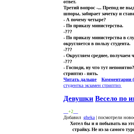
ответ.
Третий вопрос -... Препод не вы
шпоры, забирает зачетку и став
- А почему четыре?
- По приказу министерства.
-???
- По приказу министерства в сл
округляется в пользу студента.
-???
- Округляем среднее, получаем 
-???
- Господи, ну что тут непонятно?!
стриптиз - пять.
Читать дальше
Комментарии (
студентка
экзамен
стриптиз
Девушки
Весело по и
+2
Добавил
gheka
| посмотрели ново
Хотел бы и я побывать на эт
страйку. Не из-за самого тур