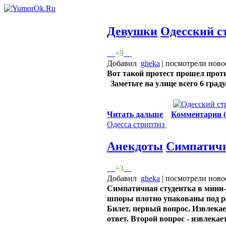
Девушки
Одесский с
+9
Добавил
gheka
| посмотрели ново
Вот такой протест прошел прот
Заметьте на улице всего 6 град
Читать дальше
Комментарии (
Одесса
стриптиз
Анекдоты
Симпатичн
+3
Добавил
gheka
| посмотрели ново
Симпатичная студентка в мини-ю
шпоры плотно упакованы под ре
Билет, первый вопрос. Извлека
ответ. Второй вопрос - извлека