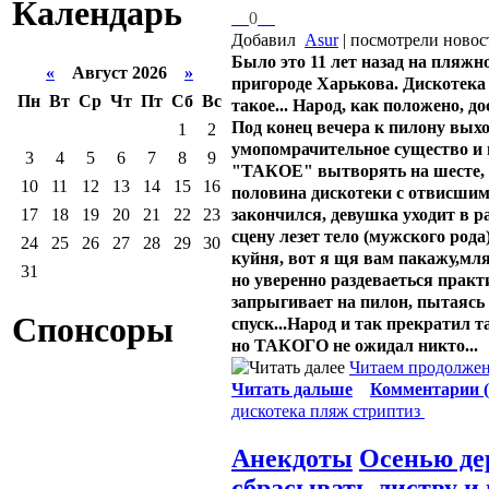
Календарь
0
Добавил
Asur
| посмотрели новос
Было это 11 лет назад на пляжн
«
Август 2026
»
пригороде Харькова. Дискотека 
Пн
Вт
Ср
Чт
Пт
Сб
Вс
такое... Народ, как положено, д
Под конец вечера к пилону вых
1
2
умопомрачительное существо и 
3
4
5
6
7
8
9
"ТАКОЕ" вытворять на шесте, 
10
11
12
13
14
15
16
половина дискотеки с отвисшим
закончился, девушка уходит в ра
17
18
19
20
21
22
23
сцену лезет тело (мужского рода
24
25
26
27
28
29
30
куйня, вот я щя вам пакажу,мля
31
но уверенно раздеваеться практ
запрыгивает на пилон, пытаясь
Спонсоры
спуск...Народ и так прекратил т
но ТАКОГО не ожидал никто...
Читаем продолжен
Читать дальше
Комментарии (
дискотека
пляж
стриптиз
Анекдоты
Осенью де
сбрасывать листву и