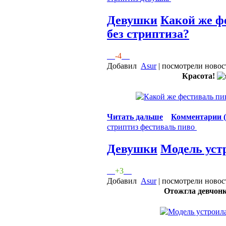
Девушки
Какой же ф
без стриптиза?
-4
Добавил
Asur
| посмотрели новос
Красота!
Читать дальше
Комментарии (
стриптиз
фестиваль
пиво
Девушки
Модель уст
+3
Добавил
Asur
| посмотрели новос
Отожгла девчон