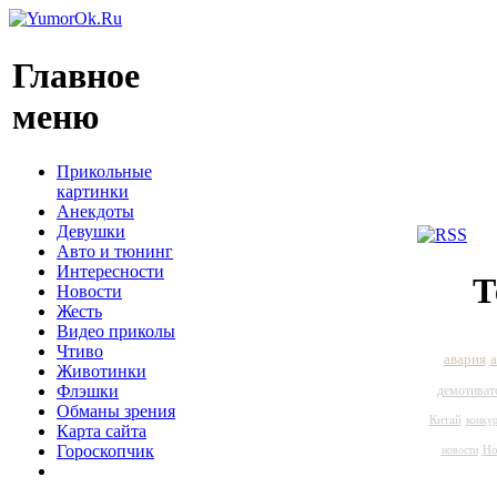
Главное
меню
Прикольные
картинки
Анекдоты
Девушки
Авто и тюнинг
Интересности
Т
Новости
Жесть
Видео приколы
Чтиво
а
авария
Животинки
Флэшки
демотиват
Обманы зрения
Китай
конкур
Карта сайта
Гороскопчик
Но
новости