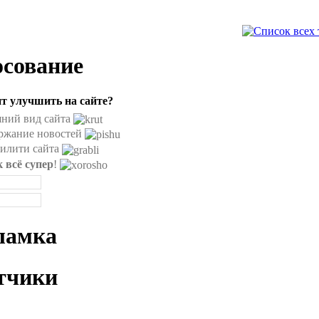
осование
ит улучшить на сайте?
ний вид сайта
ржание новостей
илити сайта
к всё супер
!
ламка
тчики