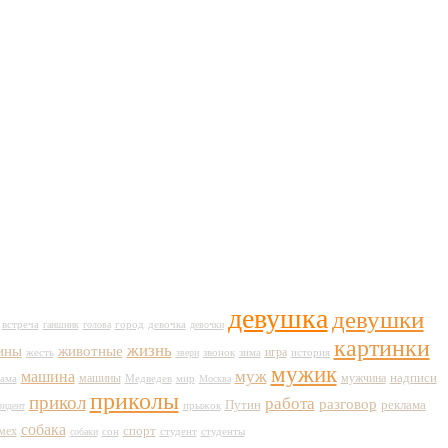
девушка
девушки
город
встреча
гаишник
голова
девочка
девочки
картинки
жизнь
животные
ины
игра
жесть
история
звери
звонок
зима
мужик
муж
машина
машины
мужчина
надписи
Медведев
мир
ама
Москва
приколы
прикол
работа
разговор
Путин
реклама
зидент
прыжок
собака
спорт
мех
сон
студент
собаки
студенты