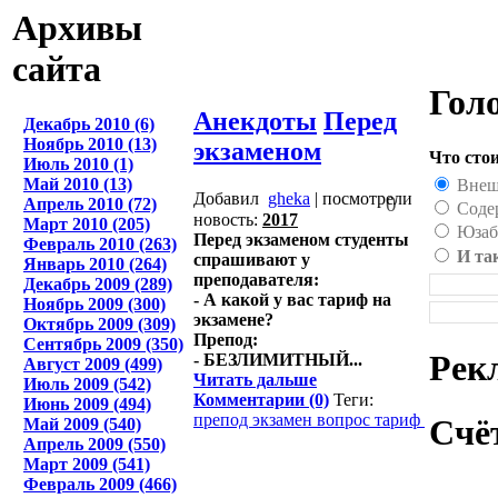
Архивы
сайта
Гол
Анекдоты
Перед
Декабрь 2010 (6)
Ноябрь 2010 (13)
экзаменом
Что сто
Июль 2010 (1)
Май 2010 (13)
Внеш
Добавил
gheka
| посмотрели
0
Апрель 2010 (72)
Соде
новость:
2017
Март 2010 (205)
Юзаб
Перед экзаменом студенты
Февраль 2010 (263)
И та
спрашивают у
Январь 2010 (264)
преподавателя:
Декабрь 2009 (289)
- А какой у вас тариф на
Ноябрь 2009 (300)
экзамене?
Октябрь 2009 (309)
Препод:
Сентябрь 2009 (350)
Рек
- БЕЗЛИМИТНЫЙ...
Август 2009 (499)
Читать дальше
Июль 2009 (542)
Комментарии (0)
Теги:
Июнь 2009 (494)
препод
экзамен
вопрос
тариф
Счё
Май 2009 (540)
Апрель 2009 (550)
Март 2009 (541)
Февраль 2009 (466)