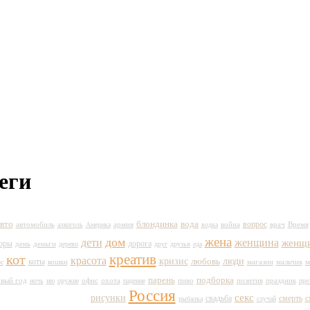
еги
вто
вода
блондинка
вопрос
автомобиль
армия
война
врач
Время
алкоголь
Америка
водка
жена
дом
дети
женщина
женщ
оры
день
дорога
деньги
дерево
друг
друзья
еда
кот
креатив
красота
кризис
любовь
люди
коты
кошки
магазин
мальчик
с
м
парень
подборка
вый год
пиво
праздник
ночь
ню
оружие
офис
охота
падение
позитив
пре
Россия
секс
рисунки
свадьба
смерть
с
рыбалка
случай