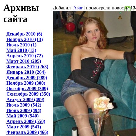
Архивы
Добавил
Asur
| посмотрели новость:
13
+
сайта
Декабрь 2010 (6)
Ноябрь 2010 (13)
Июль 2010 (1)
Май 2010 (13)
Апрель 2010 (72)
Март 2010 (205)
Февраль 2010 (263)
Январь 2010 (264)
Декабрь 2009 (289)
Ноябрь 2009 (300)
Октябрь 2009 (309)
Сентябрь 2009 (350)
Август 2009 (499)
Июль 2009 (542)
Июнь 2009 (494)
Май 2009 (540)
Апрель 2009 (550)
Март 2009 (541)
Февраль 2009 (466)