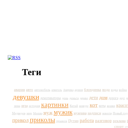
Теги
авто
вода
авария
блондинка
автомобиль
армия
война
алкоголь
Америка
водка
девушки
дом
дети
демотиваторы
день
дорога
деньги
дерево
друг
д
картинки
кот
красо
игра
коты
история
Китай
кошки
зима
конкурс
мужик
муж
мужчина
надписи
Медведев
мир
Новый год
Москва
новости
приколы
прикол
работа
разговор
Путин
реклама
прыжок
спорт
ст