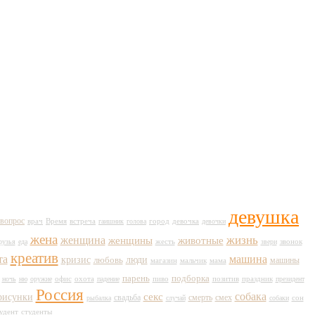
девушка
вопрос
врач
Время
город
встреча
гаишник
голова
девочка
девочки
жена
жизнь
женщина
животные
женщины
жесть
рузья
еда
звери
звонок
креатив
та
машина
кризис
любовь
люди
машины
магазин
мальчик
мама
парень
подборка
пиво
праздник
ночь
ню
оружие
офис
охота
падение
позитив
президент
Россия
собака
секс
рисунки
свадьба
смерть
смех
сон
рыбалка
случай
собаки
удент
студенты