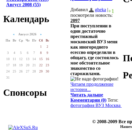
Август 2008 (55)
Добавил
gheka
|
+1
посмотрели новость:
Календарь
2097
При поступлении в
один достаточно
«
Август 2026
»
престижный
Пн
Вт
Ср
Чт
Пт
Сб
Вс
московский ВУЗ меня
как иногороднего
1
2
есессно определили в
3
4
5
6
7
8
9
П
общагу, где состоялось
10
11
12
13
14
15
16
мое обстоятельное
17
18
19
20
21
22
23
знакомство со
24
25
26
27
28
29
30
Р
старожилами.
31
Читаем продолжение
истории...
Спонсоры
Читать дальше
Комментарии (0)
Теги:
фотография
ВУЗ
Москва
© 2008-2009 Все 
Нашему