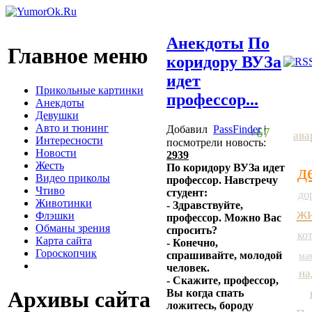
Анекдоты
По
Главное меню
коридору ВУЗа
идет
Прикольные картинки
профессор...
Анекдоты
Девушки
Авто и тюнинг
Добавил
PassFinder
|
+67
ава
Интересности
посмотрели новость:
Новости
2939
Жесть
По коридору ВУЗа идет
д
Видео приколы
профессор. Навстречу
Чтиво
студент:
до
Животинки
- Здравствуйте,
ж
Флэшки
профессор. Можно Вас
Обманы зрения
спросить?
ко
Карта сайта
- Конечно,
Гороскопчик
спрашивайте, молодой
ма
человек.
на
- Скажите, профессор,
Вы когда спать
Архивы сайта
ложитесь, бороду