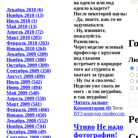
Пу
на одеяло или под
одеяло кладете?
Декабрь 2010 (6)
После некоторой паузы:
Ноябрь 2010 (13)
- Да, знаете, как-то не
Июль 2010 (1)
задумывался.
Май 2010 (13)
- Ну, извините,
Апрель 2010 (72)
пожалуйста.
Март 2010 (205)
Г
Разошлись.
Февраль 2010 (263)
Через неделю зеленый
Январь 2010 (264)
профессор с кругами
Декабрь 2009 (289)
под глазами
Лю
Ноябрь 2009 (300)
встречает в коридоре
Октябрь 2009 (309)
Д
того же студента и
Сентябрь 2009 (350)
хватает за грудки:
Д
Август 2009 (499)
- Ну ты и сволочь!
Н
Июль 2009 (542)
Неделю уже спать не
Июнь 2009 (494)
Н
могу - и так неудобно,
Май 2009 (540)
и так неудобно!
Апрель 2009 (550)
Читать дальше
Март 2009 (541)
Комментарии (0)
Теги:
Февраль 2009 (466)
ВУЗ
коридор
профессор
Январь 2009 (450)
Р
Декабрь 2008 (552)
Чтиво
Не надо
Ноябрь 2008 (744)
Октябрь 2008 (49)
фотографии!
С
Сентябрь 2008 (109)