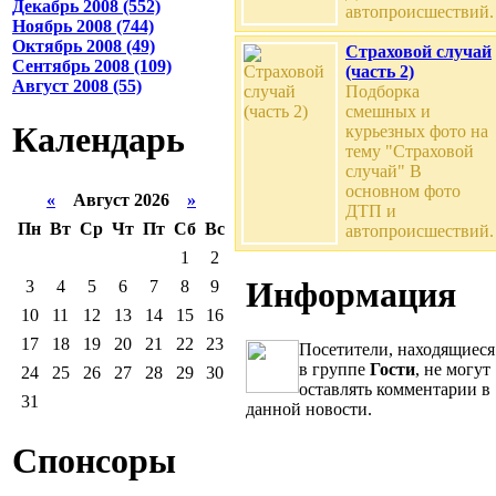
Декабрь 2008 (552)
автопроисшествий.
Ноябрь 2008 (744)
Октябрь 2008 (49)
Страховой случай
Сентябрь 2008 (109)
(часть 2)
Август 2008 (55)
Подборка
смешных и
Календарь
курьезных фото на
тему "Страховой
случай" В
основном фото
«
Август 2026
»
ДТП и
Пн
Вт
Ср
Чт
Пт
Сб
Вс
автопроисшествий.
1
2
Информация
3
4
5
6
7
8
9
10
11
12
13
14
15
16
17
18
19
20
21
22
23
Посетители, находящиеся
в группе
Гости
, не могут
24
25
26
27
28
29
30
оставлять комментарии в
31
данной новости.
Спонсоры