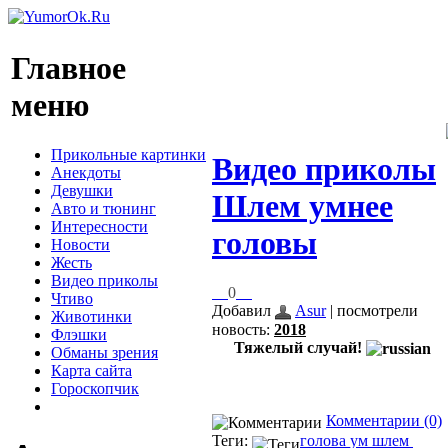
Главное
меню
Прикольные картинки
Видео приколы
Анекдоты
Девушки
Шлем умнее
Авто и тюнинг
Интересности
головы
Новости
Жесть
Видео приколы
0
Чтиво
Добавил
Asur
| посмотрели
Животинки
новость:
2018
Флэшки
Тяжелый случай!
Обманы зрения
Карта сайта
Гороскопчик
Комментарии (0)
Теги:
голова
ум
шлем