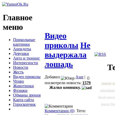
Главное
меню
Видео
Прикольные
приколы
Не
картинки
Анекдоты
выдержала
Девушки
Авто и тюнинг
лошадь
Интересности
Т
Новости
Жесть
Видео приколы
Добавил
Asur
|
0
Чтиво
посмотрели новость:
1579
а
авария
Животинки
Жалко коняшку.
Флэшки
демотиват
Обманы зрения
Китай
конкур
Карта сайта
Гороскопчик
Нов
новости
Комментарии (0)
Теги: