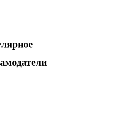
лярное
амодатели