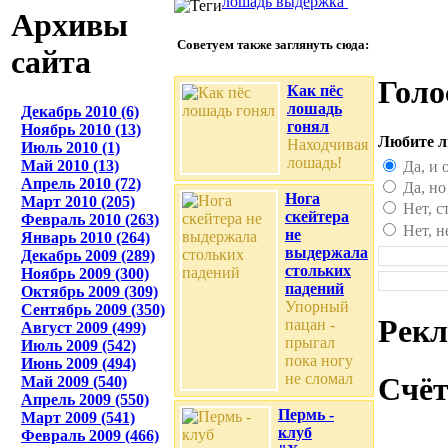
лошадь
выдержка
Архивы
Советуем также заглянуть сюда:
сайта
Голо
Как пёс
лошадь
Декабрь 2010 (6)
гонял
Ноябрь 2010 (13)
Любите л
Находчивая
Июль 2010 (1)
лошадь!
Май 2010 (13)
Да, и 
Апрель 2010 (72)
Да, но
Нога
Март 2010 (205)
Нет, с
скейтера
Февраль 2010 (263)
Нет, н
не
Январь 2010 (264)
выдержала
Декабрь 2009 (289)
стольких
Ноябрь 2009 (300)
падений
Октябрь 2009 (309)
Упорный
Сентябрь 2009 (350)
Рек
пацан -
Август 2009 (499)
прыгал
Июль 2009 (542)
пока ногу
Июнь 2009 (494)
не сломал
Счё
Май 2009 (540)
Апрель 2009 (550)
Пермь -
Март 2009 (541)
клуб
Февраль 2009 (466)