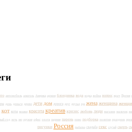
еги
вто
вода
блондинка
вопрос
автомобиль
армия
война
врач
Время
алкоголь
Америка
водка
жена
дом
дети
женщина
женщи
оры
день
дорога
деньги
дерево
друг
друзья
еда
кот
креатив
красота
кризис
любовь
люди
коты
кошки
магазин
мальчик
с
м
парень
подборка
ый год
пиво
праздник
ночь
ню
оружие
офис
охота
падение
позитив
през
Россия
секс
рисунки
свадьба
смерть
с
рыбалка
случай