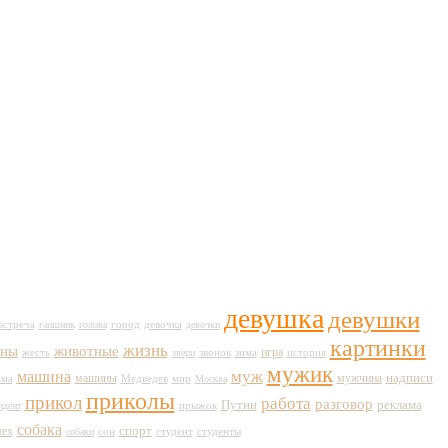
девушка
девушки
город
встреча
гаишник
голова
девочка
девочки
картинки
жизнь
животные
ны
игра
жесть
история
звери
звонок
зима
мужик
муж
машина
машины
мужчина
надписи
Медведев
мир
ама
Москва
приколы
прикол
работа
разговор
Путин
реклама
идент
прыжок
собака
спорт
мех
сон
студент
собаки
студенты