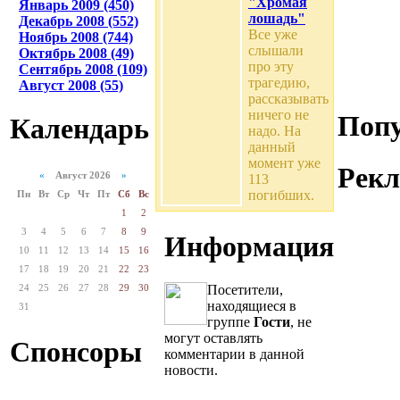
"Хромая
Январь 2009 (450)
лошадь"
Декабрь 2008 (552)
Все уже
Ноябрь 2008 (744)
слышали
Октябрь 2008 (49)
про эту
Сентябрь 2008 (109)
трагедию,
Август 2008 (55)
рассказывать
ничего не
Попу
Календарь
надо. На
данный
момент уже
Рекл
«
Август 2026
»
113
погибших.
Пн
Вт
Ср
Чт
Пт
Сб
Вс
1
2
3
4
5
6
7
8
9
Информация
10
11
12
13
14
15
16
17
18
19
20
21
22
23
24
25
26
27
28
29
30
Посетители,
находящиеся в
31
группе
Гости
, не
могут оставлять
Спонсоры
комментарии в данной
новости.