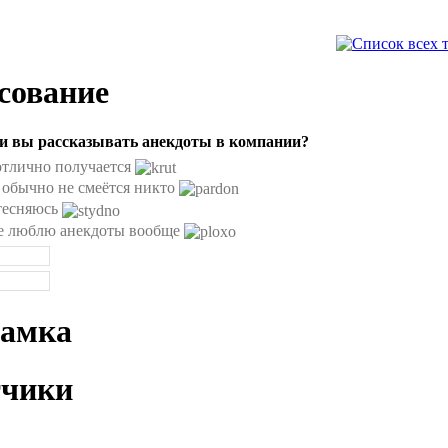
сование
и вы рассказывать анекдоты в компании?
отлично получается
 обычно не смеётся никто
тесняюсь
е люблю анекдоты вообще
ламка
тчики