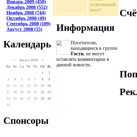
Январь 2009 (450)
позитивный
Декабрь 2008 (552)
енот!
Счё
Ноябрь 2008 (744)
Октябрь 2008 (49)
Сентябрь 2008 (109)
Информация
Август 2008 (55)
Календарь
Посетители,
находящиеся в группе
Гости
, не могут
оставлять комментарии в
«
Август 2026
»
данной новости.
Пн
Вт
Ср
Чт
Пт
Сб
Вс
Поп
1
2
3
4
5
6
7
8
9
10
11
12
13
14
15
16
Рек
17
18
19
20
21
22
23
24
25
26
27
28
29
30
31
Спонсоры