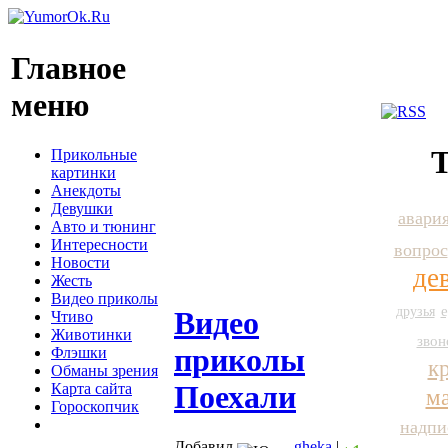
Главное
меню
Т
Прикольные
картинки
Анекдоты
Девушки
авари
Авто и тюнинг
Интересности
вопрос
Новости
де
Жесть
Видео приколы
друзья
е
Видео
Чтиво
Животинки
звон
приколы
Флэшки
к
Обманы зрения
Поехали
Карта сайта
м
Гороскопчик
надпи
Добавил
gheka
|