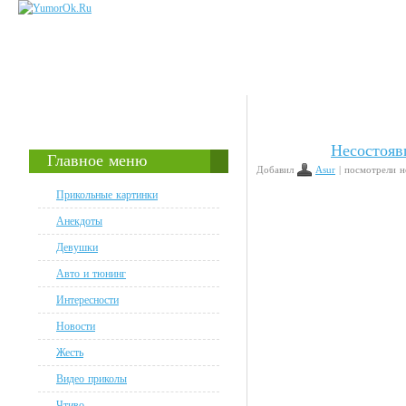
Несостояв
Животинки
Главное меню
Добавил
Asur
| посмотрели н
Прикольные картинки
Анекдоты
Девушки
Авто и тюнинг
Интересности
Новости
Жесть
Видео приколы
Чтиво