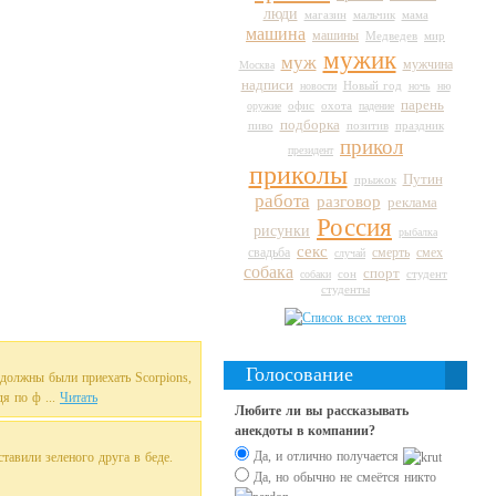
люди
магазин
мальчик
мама
машина
машины
Медведев
мир
мужик
муж
мужчина
Москва
надписи
Новый год
новости
ночь
ню
парень
оружие
офис
охота
падение
подборка
пиво
праздник
позитив
прикол
президент
приколы
Путин
прыжок
работа
разговор
реклама
Россия
рисунки
рыбалка
секс
свадьба
смерть
смех
случай
собака
спорт
сон
студент
собаки
студенты
Голосование
 должны были приехать Scorpions,
я по ф ...
Читать
Любите ли вы рассказывать
анекдоты в компании?
Да, и отлично получается
тавили зеленого друга в беде.
Да, но обычно не смеётся никто