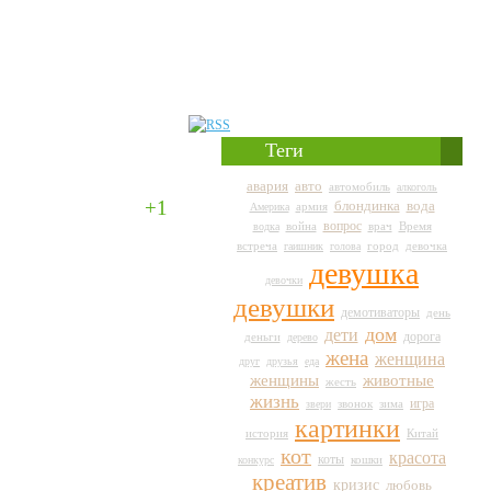
Теги
авто
авария
автомобиль
алкоголь
+1
вода
блондинка
армия
Америка
вопрос
война
врач
Время
водка
город
встреча
гаишник
голова
девочка
девушка
девочки
девушки
демотиваторы
день
дом
дети
дорога
деньги
дерево
жена
женщина
друг
друзья
еда
животные
женщины
жесть
жизнь
игра
звери
звонок
зима
картинки
история
Китай
кот
красота
коты
кошки
конкурс
креатив
кризис
любовь