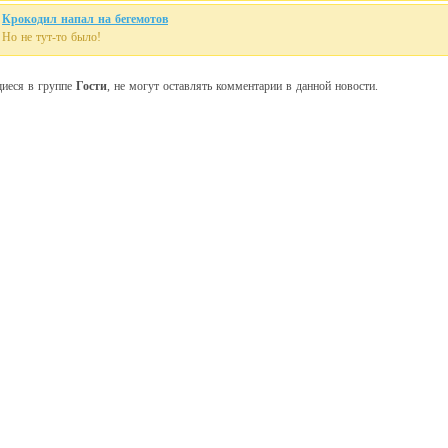
Крокодил напал на бегемотов
Но не тут-то было!
щиеся в группе
Гости
, не могут оставлять комментарии в данной новости.