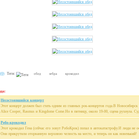
(0)
Теги:
обед
зебра
крокодил
да:
Несостоявшийся концерт
Этот концерт должен был стать одним из главных рок-концертов года.В Новосибирск
Alice Cooper, Rasmus и Kingdome Come.Но в пятницу, около 19-00, сцена рухнула. Суд
Робо-крокодил
Этот крокодил Гена (сейчас его зовут РобоКрок) попал в автокатастрофу.И люди не ос
Они прикрутили оторванную верхнюю челюсть на место, и теперь он как новенький!