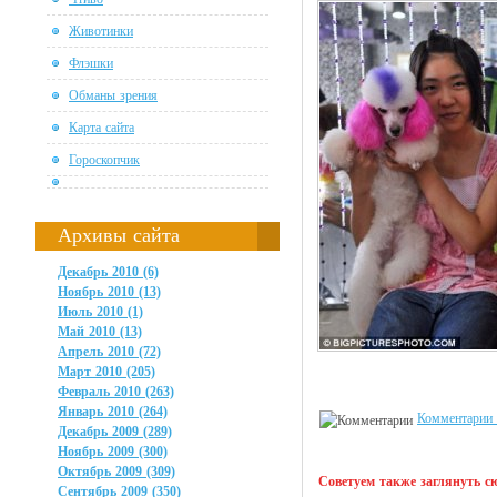
Животинки
Флэшки
Обманы зрения
Карта сайта
Гороскопчик
Архивы сайта
Декабрь 2010 (6)
Ноябрь 2010 (13)
Июль 2010 (1)
Май 2010 (13)
Апрель 2010 (72)
Март 2010 (205)
Февраль 2010 (263)
Январь 2010 (264)
Комментарии 
Декабрь 2009 (289)
Ноябрь 2009 (300)
Октябрь 2009 (309)
Советуем также заглянуть сю
Сентябрь 2009 (350)