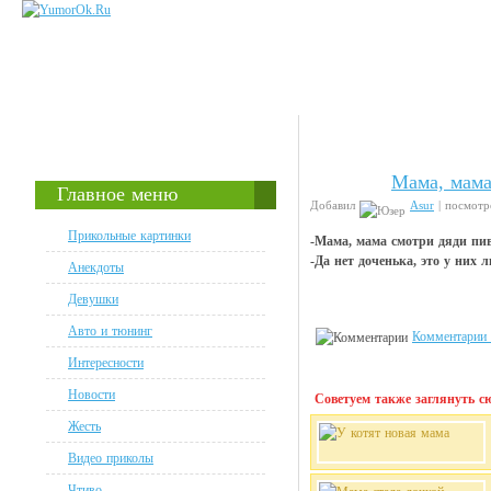
Мама, мама
Анекдоты
Главное меню
Добавил
Asur
| посмотр
Прикольные картинки
-Мама, мама смотри дяди пи
-Да нет доченька, это у них 
Анекдоты
Девушки
Авто и тюнинг
Комментарии 
Интересности
Новости
Советуем также заглянуть сю
Жесть
Видео приколы
Чтиво