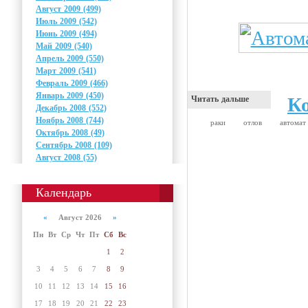
Август 2009 (499)
Июль 2009 (542)
Июнь 2009 (494)
Май 2009 (540)
Апрель 2009 (550)
Март 2009 (541)
Февраль 2009 (466)
Январь 2009 (450)
К
Читать дальше
Декабрь 2008 (552)
Ноябрь 2008 (744)
раки
отлов
автома
Октябрь 2008 (49)
Сентябрь 2008 (109)
Август 2008 (55)
Календарь
«
Август 2026
»
Пн
Вт
Ср
Чт
Пт
Сб
Вс
1
2
3
4
5
6
7
8
9
10
11
12
13
14
15
16
17
18
19
20
21
22
23