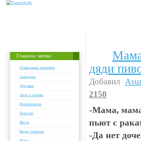
Мама
Анекдоты
Главное меню
дяди пив
Прикольные картинки
Анекдоты
Добавил
Asu
Девушки
2150
Авто и тюнинг
Интересности
-Мама, мама
Новости
пьют с рака
Жесть
Видео приколы
-Да нет доче
Чтиво