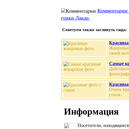
Комментарии 
гонки
Дакар
Советуем также заглянуть сюда:
Красивы
Жанровые
своей ист
Самые кр
Действит
фотограф
Красивые
Очень кр
гонок.
Информация
Посетители, находящиеся