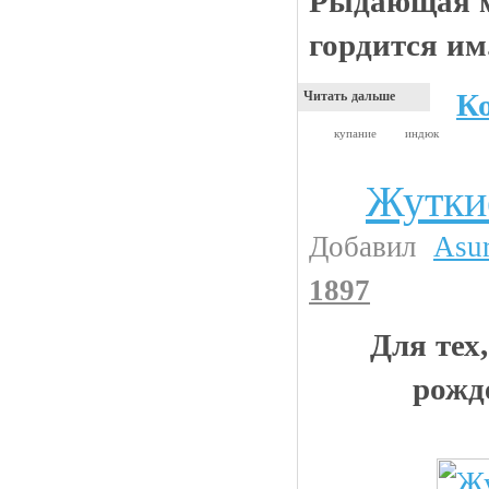
Рыдающая м
гордится им
К
Читать дальше
купание
индюк
Жутки
Жесть
Добавил
Asu
1897
Для тех
рожд