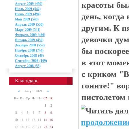
красоты бы
Август 2009 (499)
Июль 2009 (542)
день, когда
Июнь 2009 (494)
Май 2009 (540)
Апрель 2009 (550)
другим. К п
Март 2009 (541)
Февраль 2009 (466)
девочки дум
Январь 2009 (450)
Декабрь 2008 (552)
бы поскорее
Ноябрь 2008 (744)
Октябрь 2008 (49)
в этот моме
Сентябрь 2008 (109)
Август 2008 (55)
с криком "В
Календарь
гоните!" в
«
Август 2026
»
пистолетом г
Пн
Вт
Ср
Чт
Пт
Сб
Вс
1
2
3
4
5
6
7
8
9
продолжение
10
11
12
13
14
15
16
17
18
19
20
21
22
23