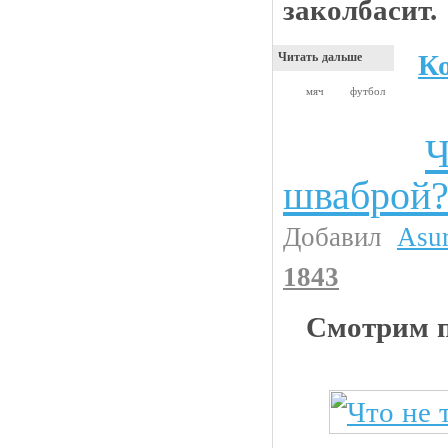
заколбасит.
К
Читать дальше
мяч
футбол
Ч
Прикольные картинки
шваброй
Добавил
Asu
1843
Смотрим 