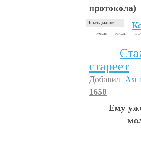
протокола)
К
Читать дальше
Россия
житель
пос
Ста
Интересности
стареет
Добавил
Asu
1658
Ему уже
мо