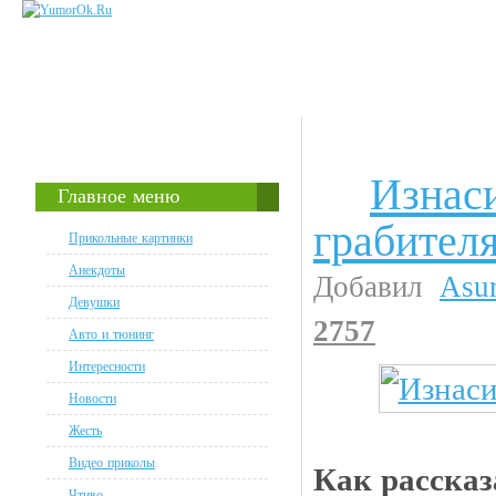
Изнас
Чтиво
Главное меню
грабител
Прикольные картинки
Анекдоты
Добавил
Asu
Девушки
2757
Авто и тюнинг
Интересности
Новости
Жесть
Видео приколы
Как рассказ
Чтиво