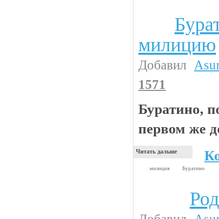
Бурат
Анекдоты
милицию
Добавил
Asu
1571
Буратино, п
первом же д
К
Читать дальше
милиция
Буратино
Род
Видео приколы
Добавил
Asu