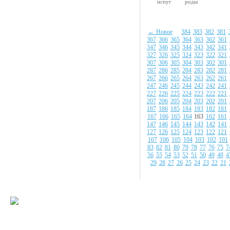
испуг
роды
← Новое
384
383
382
381
367
366
365
364
363
362
361
347
346
345
344
343
342
341
327
326
325
324
323
322
321
307
306
305
304
303
302
301
287
286
285
284
283
282
281
267
266
265
264
263
262
261
247
246
245
244
243
242
241
227
226
225
224
223
222
221
207
206
205
204
203
202
201
187
186
185
184
183
182
181
167
166
165
164
163
162
161
147
146
145
144
143
142
141
127
126
125
124
123
122
121
107
106
105
104
103
102
101
83
82
81
80
79
78
77
76
75
7
56
55
54
53
52
51
50
49
48
4
29
28
27
26
25
24
23
22
21
© 2008-2009 Все
Наше