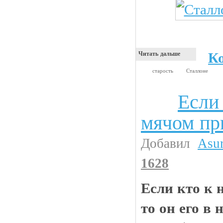
К
Читать дальше
старость
Сталлоне
Если 
Анекдоты
мячом пр
Добавил
Asu
1628
Если кто к 
то он его в