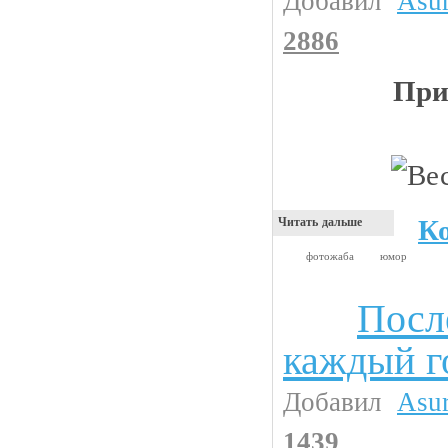
Добавил
Asu
2886
При
К
Читать дальше
фотожаба
юмор
Посл
Анекдоты
каждый г
Добавил
Asu
1439