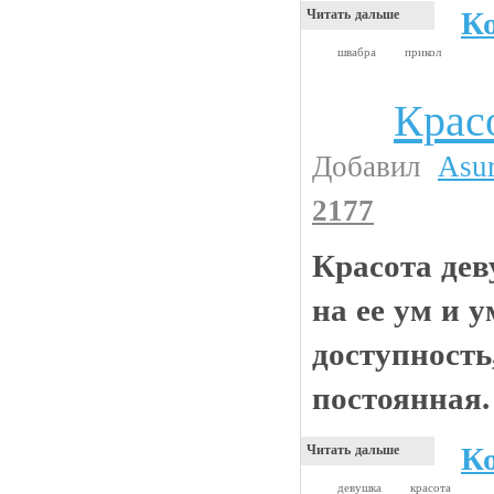
К
Читать дальше
швабра
прикол
Крас
Анекдоты
Добавил
Asu
2177
Красота де
на ее ум и 
доступность
постоянная.
К
Читать дальше
девушка
красота