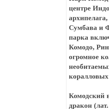
центре Инд
архипелага,
Сумбава и Ф
парка включ
Комодо, Рин
огромное к
необитаемых
коралловых
Комодский 
дракон (лат.