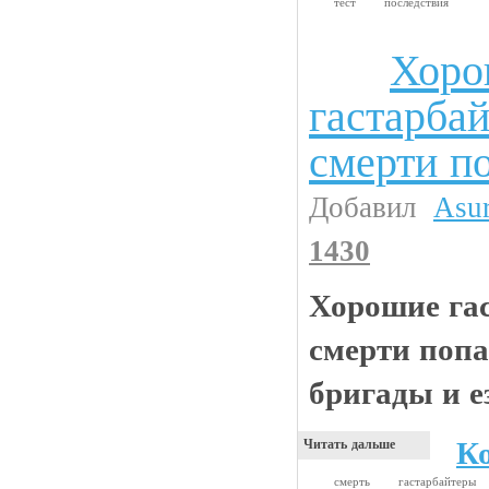
тест
последствия
Хоро
Анекдоты
гастарба
смерти п
Добавил
Asu
1430
Хорошие га
смерти попа
бригады и е
К
Читать дальше
смерть
гастарбайтеры