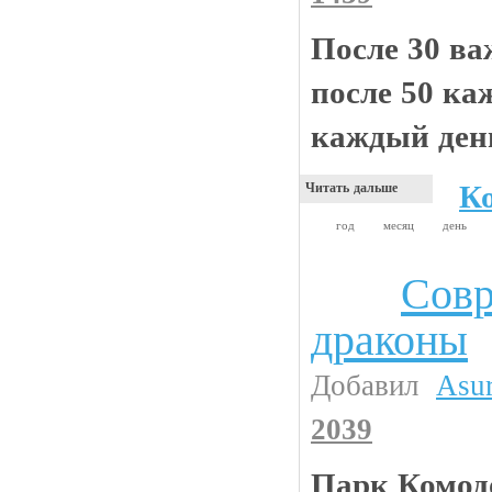
После 30 ва
после 50 ка
каждый ден
К
Читать дальше
год
месяц
день
Сов
Животинки
драконы
Добавил
Asu
2039
Парк Комодо