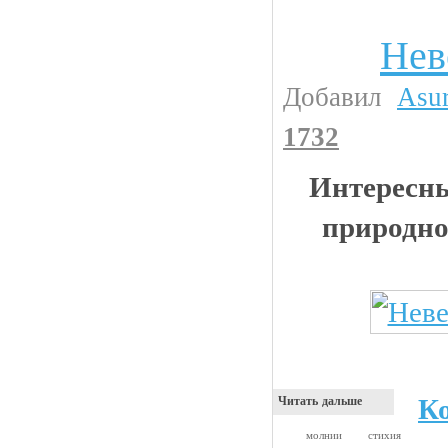
Нев
Интересности
Добавил
Asu
1732
Интересны
природно
К
Читать дальше
молнии
стихия