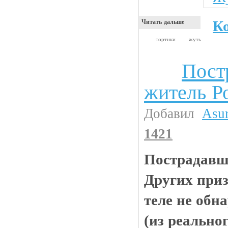
К
Читать дальше
тортики
жуть
Пост
Анекдоты
житель Р
Добавил
Asu
1421
Пострадавши
Других приз
теле не обн
(из реально