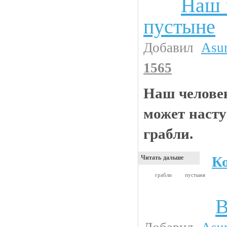
Наш 
Анекдоты
пустыне
Добавил
Asu
1565
Наш человек
может насту
грабли.
К
Читать дальше
грабли
пустыня
В
Прикольные картинки