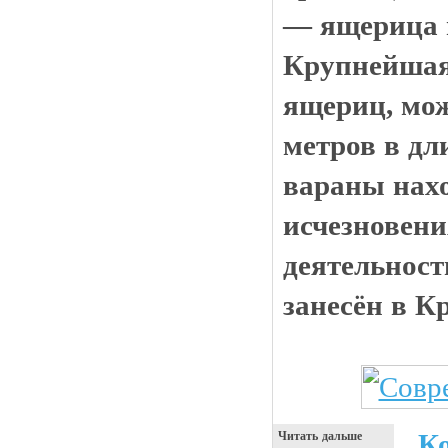
— ящерица и
Крупнейшая
ящериц, мож
метров в дл
вараны нахо
исчезновени
деятельност
занесён в К
К
Читать дальше