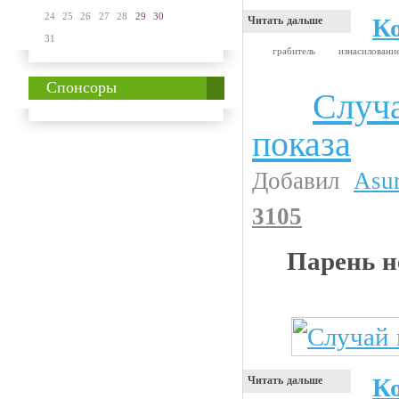
24
25
26
27
28
29
30
К
Читать дальше
31
грабитель
изнасилован
Спонсоры
Случа
Девушки
показа
Добавил
Asu
3105
Парень н
К
Читать дальше