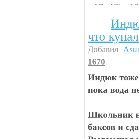
показ
время
случа
Индю
Анекдоты
что купал
Добавил
Asu
1670
Индюк тоже 
пока вода н
Школьник 
баксов и сд