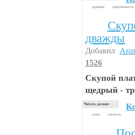
драконы
современность
Скуп
Анекдоты
дважды
Добавил
Asu
1526
Скупой плат
щедрый - т
К
Читать дальше
плата
скупость
Пос
Авто и тюнинг