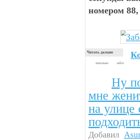
номером 88
К
Читать дальше
шпильки
забег
Ну п
Анекдоты
мне жени
на улице 
подходит
Добавил
Asu