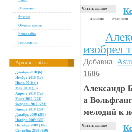
Животинки
К
Читать дальше
Флэшки
лимузины
странности
Обманы зрения
Алек
Карта сайта
Анекдоты
Гороскопчик
изобрел 
Добавил
Asu
Архивы сайта
1606
Декабрь 2010 (6)
Ноябрь 2010 (13)
Июль 2010 (1)
Александр Б
Май 2010 (13)
Апрель 2010 (72)
а Вольфганг
Март 2010 (205)
Февраль 2010 (263)
мелодий к н
Январь 2010 (264)
Декабрь 2009 (289)
Ноябрь 2009 (300)
Октябрь 2009 (309)
К
Читать дальше
Сентябрь 2009 (350)