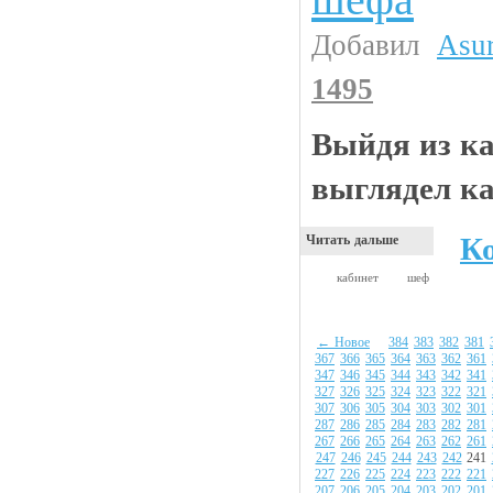
Добавил
Asu
1495
Выйдя из ка
выглядел ка
К
Читать дальше
кабинет
шеф
← Новое
384
383
382
381
367
366
365
364
363
362
361
347
346
345
344
343
342
341
327
326
325
324
323
322
321
307
306
305
304
303
302
301
287
286
285
284
283
282
281
267
266
265
264
263
262
261
247
246
245
244
243
242
241
227
226
225
224
223
222
221
207
206
205
204
203
202
201