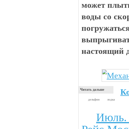
может плыть
воды со ско
погружаться
выпрыгиват
настоящий 
К
Читать дальше
дельфин
лодка
Июль.
Чтиво