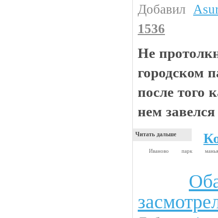
Добавил
Asu
1536
Не протолкн
городском п
после того к
нем завелся
К
Читать дальше
Иваново
парк
мань
Оба
Видео приколы
засмотре