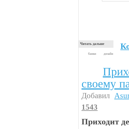
К
Читать дальше
банки
дизайн
Прих
Анекдоты
своему п
Добавил
Asu
1543
Приходит д