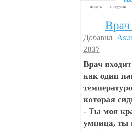
пендосы
инструкция
Врач 
Анекдоты
Добавил
Asu
2037
Врач входит
как один па
температуро
которая сид
- Ты моя кр
умница, ты 