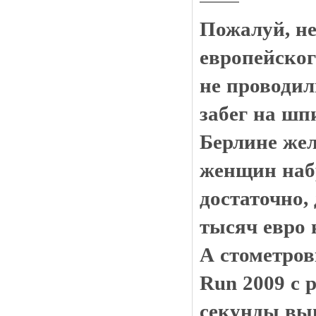
Пожалуй, не
европейског
не проводил
забег на шп
Берлине же
женщин наб
достаточно, 
тысяч евро 
А стометров
Run 2009 с р
секунды вы