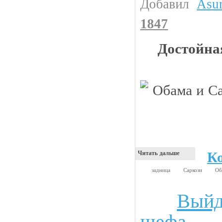
Добавил
Asu
1847
Достойна
К
Читать дальше
задница
Саркози
Об
Выйд
Анекдоты
шефа