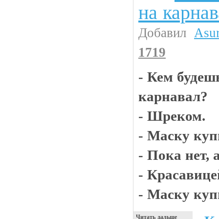
на карнав
Добавил
Asu
1719
- Кем будеш
карнавал?
- Шреком.
- Маску куп
- Пока нет,
- Красавице
- Маску куп
Читать дальше