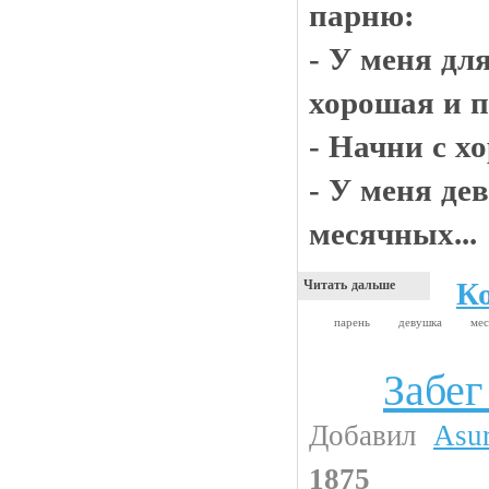
парню:
- У меня для
хорошая и п
- Начни с х
- У меня де
месячных...
К
Читать дальше
парень
девушка
ме
Забег
Девушки
Добавил
Asu
1875