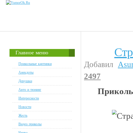
Стр
Авто и тюнинг
Главное меню
Добавил
Asu
Прикольные картинки
Анекдоты
2497
Девушки
Приколь
Авто и тюнинг
Интересности
Новости
Жесть
Видео приколы
Чтиво