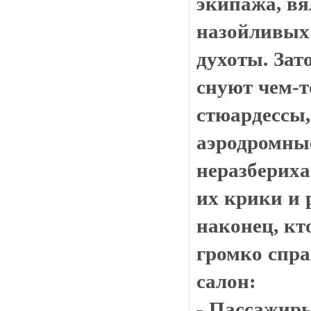
экипажа, вя
назойливых 
духоты. Зат
снуют чем-т
стюардессы,
аэродромны
неразберих
их крики и 
наконец, кт
громко спра
салон:
- Пассажиры