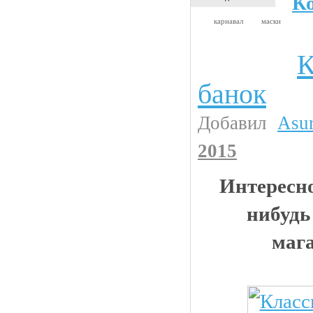
К
карнавал
маски
К
Прикольные картинки
банок
Добавил
Asu
2015
Интересно
нибудь
маг