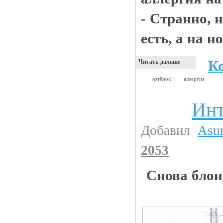
- Странно, 
есть, а на 
К
Читать дальше
котёнок
аллергия
Инт
Авто и тюнинг
Добавил
Asu
2053
Снова блон