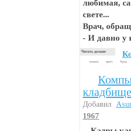
любимая, са
свете...
Врач, обращ
- И давно у 
К
Читать дальше
палата
врач
бред
Компь
Жесть
кладбищ
Добавил
Asu
1967
Кадры как