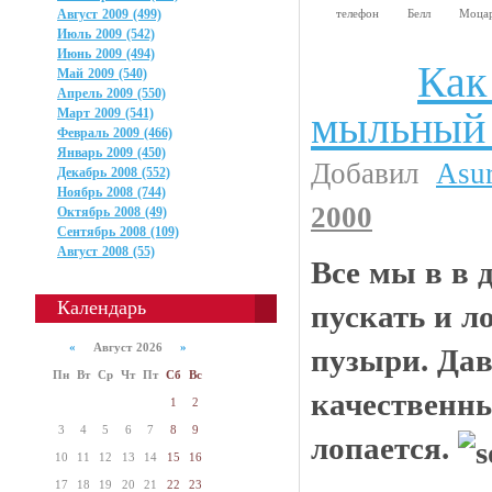
Август 2009 (499)
телефон
Белл
Моца
Июль 2009 (542)
Июнь 2009 (494)
Как
Интересности
Май 2009 (540)
Апрель 2009 (550)
мыльный
Март 2009 (541)
Февраль 2009 (466)
Январь 2009 (450)
Добавил
Asu
Декабрь 2008 (552)
Ноябрь 2008 (744)
2000
Октябрь 2008 (49)
Сентябрь 2008 (109)
Август 2008 (55)
Все мы в в 
Календарь
пускать и 
«
Август 2026
»
пузыри. Да
Пн
Вт
Ср
Чт
Пт
Сб
Вс
качественны
1
2
3
4
5
6
7
8
9
лопается.
10
11
12
13
14
15
16
17
18
19
20
21
22
23