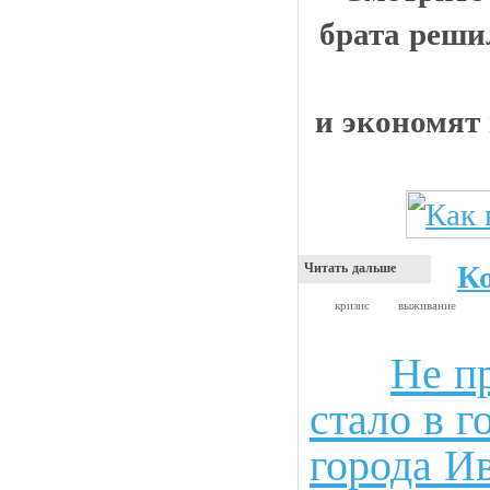
брата реши
и экономят
К
Читать дальше
кризис
выживание
Не п
Анекдоты
стало в г
города И