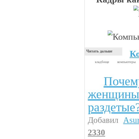
К
Читать дальше
кладбище
компьютеры
Почем
Чтиво
женщины 
раздетые
Добавил
Asu
2330