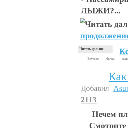
ЛЫЖИ?...
продолжение
К
Читать дальше
Внуково
багаж
лы
Как
Интересности
Добавил
Asu
2113
Нечем пл
Смотрите 