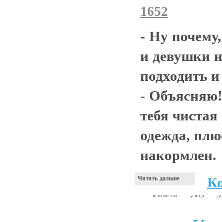
1652
- Ну почему
и девушки н
подходить и
- Объясняю!
тебя чистая
одежда, плю
накормлен.
К
Читать дальше
знакомства
улица
д
Видео приколы