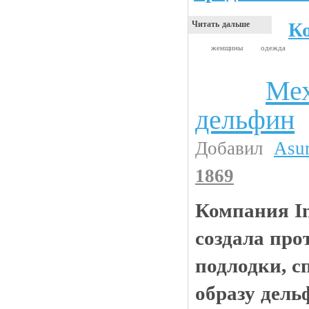
К
Читать дальше
женщины
одежда
Мех
Авто и тюнинг
дельфин
Добавил
Asu
1869
Компания In
создала про
подлодки, с
образу дель