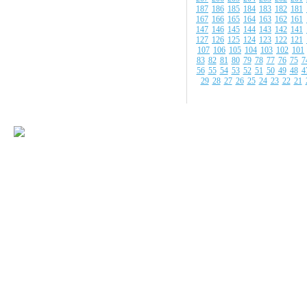
187
186
185
184
183
182
181
167
166
165
164
163
162
161
147
146
145
144
143
142
141
127
126
125
124
123
122
121
107
106
105
104
103
102
101
83
82
81
80
79
78
77
76
75
7
56
55
54
53
52
51
50
49
48
4
29
28
27
26
25
24
23
22
21
© 2008-2009 Все
Наше