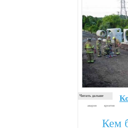
К
Читать дальше
авария
креатив
Кем 
Анекдоты