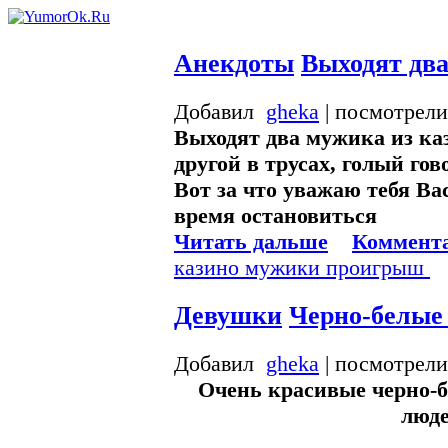
Анекдоты
Выходят два
Добавил
gheka
| посмотрели
Выходят два мужика из каз
другой в трусах, голый гов
Вот за что уважаю тебя Ва
время остановиться
Читать дальше
Коммента
казино
мужики
проигрыш
Девушки
Черно-белые
Добавил
gheka
| посмотрели
Очень красивые черно-
люд