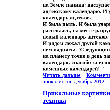
на Земле паника: наступае
ацтекскому календарю. И 
календарь ацтеков.
И была пыль. И была удар
рассеялась, на месте разр
новый календарь ацтеков, д
И рядом лежал другой кам
нем надпись: "Следующий 
на планету точно в день з
календаря, спасибо за ис
каменных календарей! "
Читать дальше
Коммента
апокалипсис
декабрь
2012
Прикольные картинк
техника