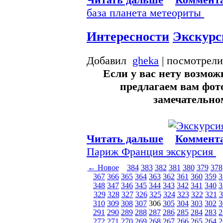
база
планета
метеориты
Интересности
Экскурс
Добавил
gheka
| посмотрели
Если у вас нету возмож
предлагаем вам фот
замечательно
Читать дальше
Коммента
Париж
Франция
экскурсия
← Новое
384
383
382
381
380
379
378
367
366
365
364
363
362
361
360
359
3
348
347
346
345
344
343
342
341
340
3
329
328
327
326
325
324
323
322
321
3
310
309
308
307
306
305
304
303
302
3
291
290
289
288
287
286
285
284
283
2
272
271
270
269
268
267
266
265
264
2