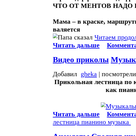
ЧТО ОТ МЕНТОВ НАДО П
Мама – в краске, маршрутк
валяется
Читаем продол
Читать дальше
Коммента
Видео приколы
Музык
Добавил
gheka
| посмотрели
Прикольная лестница по к
как пиан
Читать дальше
Коммента
лестница
пианино
музыка