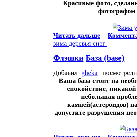
Красивые фото, сдела
фотографом
Читать дальше
Коммента
зима
деревья
снег
Флэшки
База (base)
Добавил
gheka
| посмотрели
Ваша база стоит на необ
спокойствие, никакой
небольшая пробл
камней(астероидов) па
допустите разрушения не
Читать дальше
Коммента