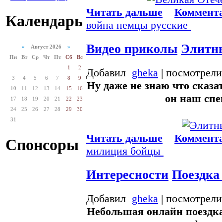
Читать дальше
Коммента
Календарь
война
немцы
русские
Видео приколы
Элитн
«
Август 2026
»
Пн
Вт
Ср
Чт
Пт
Сб
Вс
1
2
Добавил
gheka
| посмотрели
3
4
5
6
7
8
9
Ну даже не знаю что сказат
10
11
12
13
14
15
16
он наш спе
17
18
19
20
21
22
23
24
25
26
27
28
29
30
31
Читать дальше
Коммента
Спонсоры
милиция
бойцы
Интересности
Поездка
Добавил
gheka
| посмотрели
Небольшая онлайн поездк