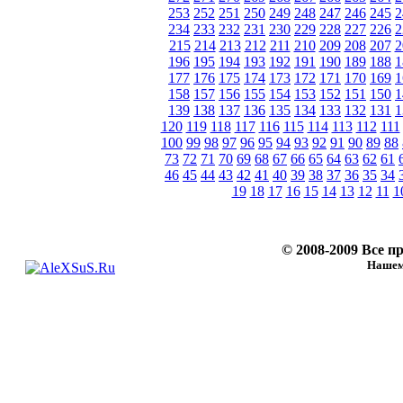
253
252
251
250
249
248
247
246
245
2
234
233
232
231
230
229
228
227
226
2
215
214
213
212
211
210
209
208
207
2
196
195
194
193
192
191
190
189
188
1
177
176
175
174
173
172
171
170
169
1
158
157
156
155
154
153
152
151
150
1
139
138
137
136
135
134
133
132
131
1
120
119
118
117
116
115
114
113
112
111
100
99
98
97
96
95
94
93
92
91
90
89
88
73
72
71
70
69
68
67
66
65
64
63
62
61
46
45
44
43
42
41
40
39
38
37
36
35
34
19
18
17
16
15
14
13
12
11
1
© 2008-2009 Все 
Нашему