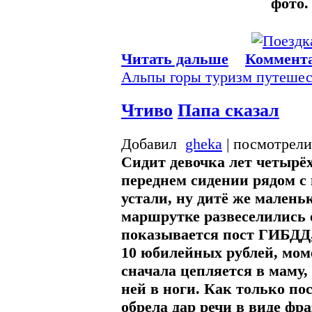
фото
Читать дальше
Коммента
Альпы
горы
туризм
путеше
Чтиво
Папа сказал
Добавил
gheka
| посмотрели
Сидит девочка лет четырёх
переднем сидении рядом с 
устали, ну дитё же малень
маршрутке развеселились о
показывается пост ГИБДД, 
10 юбилейных рублей, мом
сначала цепляется в маму,
ней в ноги. Как только по
обрела дар речи в виде ф