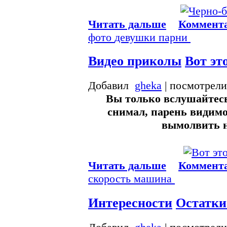
Читать дальше
Коммента
фото
девушки
парни
Видео приколы
Вот эт
Добавил
gheka
| посмотрели
Вы только вслушайтесь
снимал, парень видимо
вымолвить н
Читать дальше
Коммента
скорость
машина
Интересности
Остатки