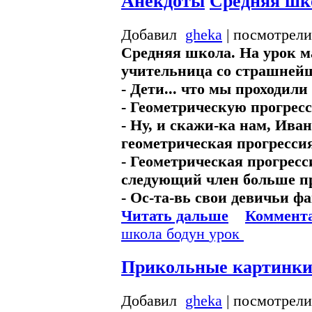
Анекдоты
Средняя шк
Добавил
gheka
| посмотрели
Средняя школа. На урок м
учительница со страшнейше
- Дети... что мы проходил
- Геометрическую прогрес
- Ну, и скажи-ка нам, Иван
геометрическая прогресси
- Геометрическая прогресси
следующий член больше пр
- Ос-та-вь свои девичьи фан
Читать дальше
Коммента
школа
бодун
урок
Прикольные картинк
Добавил
gheka
| посмотрели