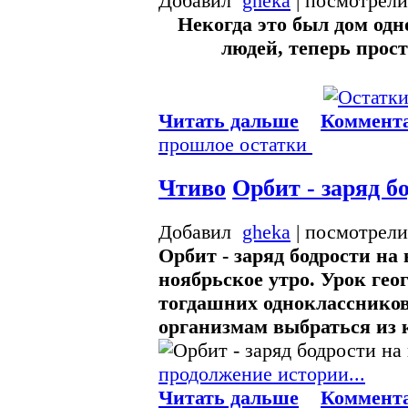
Добавил
gheka
| посмотрели
Некогда это был дом одн
людей, теперь прос
Читать дальше
Коммента
прошлое
остатки
Чтиво
Орбит - заряд б
Добавил
gheka
| посмотрели
Орбит - заряд бодрости на 
ноябрьское утро. Урок ге
тогдашних однокласснико
организмам выбраться из 
продолжение истории...
Читать дальше
Коммента