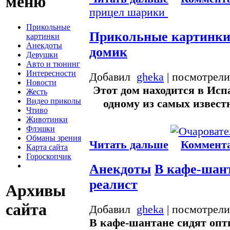
меню
прицел
шарики
Прикольные
Прикольные картинк
картинки
Анекдоты
домик
Девушки
Авто и тюнинг
Интересности
Добавил
gheka
| посмотрели
Новости
Этот дом находится в Ис
Жесть
Видео приколы
одному из самых извест
Чтиво
Животинки
Флэшки
Обманы зрения
Читать дальше
Коммента
Карта сайта
Гороскопчик
Анекдоты
В кафе-шант
реалист
Архивы
сайта
Добавил
gheka
| посмотрели
В кафе-шантане сидят опт