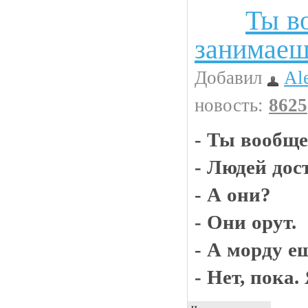
Ты в
Анекдоты
занимаеш
Добавил
Al
новость:
8625
- Ты вообщ
- Людей дос
- А они?
- Они орут.
- А морду е
- Нет, пока.