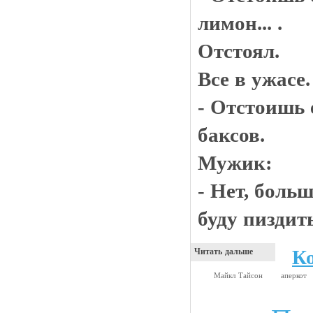
лимон... .
Отстоял.
Все в ужасе
- Отстоишь 
баксов.
Мужик:
- Нет, больш
буду пиздить
К
Читать дальше
Майкл Тайсон
аперкот
Видео приколы