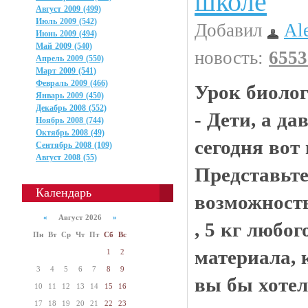
школе
Август 2009 (499)
Июль 2009 (542)
Добавил
Al
Июнь 2009 (494)
Май 2009 (540)
новость:
6553
Апрель 2009 (550)
Март 2009 (541)
Февраль 2009 (466)
Урок биолог
Январь 2009 (450)
Декабрь 2008 (552)
- Дети, а д
Ноябрь 2008 (744)
Октябрь 2008 (49)
сегодня вот 
Сентябрь 2008 (109)
Август 2008 (55)
Представьте
Календарь
возможность
«
Август 2026
»
, 5 кг любо
Пн
Вт
Ср
Чт
Пт
Сб
Вс
материала, 
1
2
3
4
5
6
7
8
9
вы бы хотел
10
11
12
13
14
15
16
17
18
19
20
21
22
23