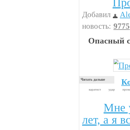
Про
Добавил
Al
новость:
9775
Опасный с
К
Читать дальше
каратист
удар
про
Мне 
Анекдоты
лет, а я 