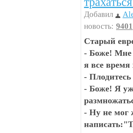
трахаться
Добавил
Al
новость:
9401
Старый евре
- Боже! Мне 
я все время
- Плодитесь
- Боже! Я у
размножатьс
- Ну не мог 
написать:"Т