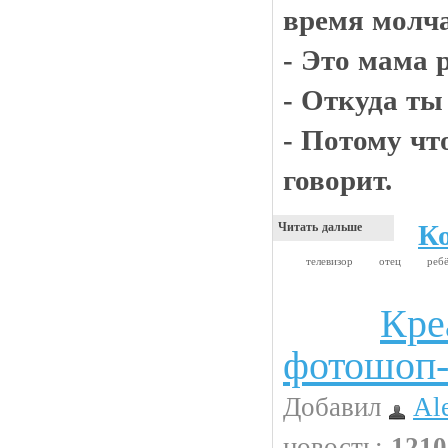
время молч
- Это мама 
- Откуда ты
- Потому чт
говорит.
К
Читать дальше
телевизор
отец
реб
Кре
Интересности
фотошоп-
Добавил
Al
новость:
1210