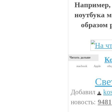
Например,
ноутбука 
образом р
К
Читать дальше
macbook
Apple
об
Све
Интересности
Добавил
ko
новость:
9481