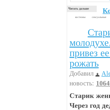
К
Читать дальше
костюмы
сексуальные
Стар
Анекдоты
молодухе.
привез ее
рожать
Добавил
Al
новость:
1064
Старик жени
Через год де