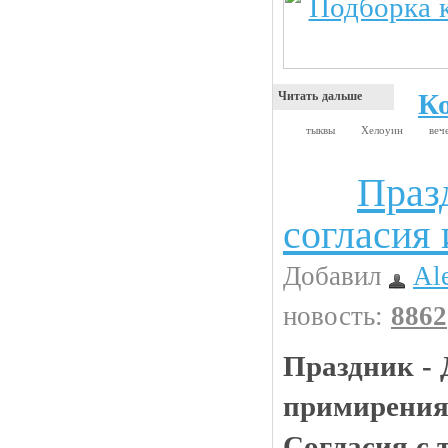
К
Читать дальше
тыквы
Хелоуин
веч
Праз
Анекдоты
согласия
Добавил
Al
новость:
8862
Праздник - 
примирения
Согласия с т