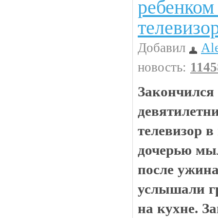
ребенком
телевизо
Добавил
Al
новость:
1145
Закончился 
девятилетн
телевизор в
дочерью мыл
после ужина
услышали г
на кухне. З