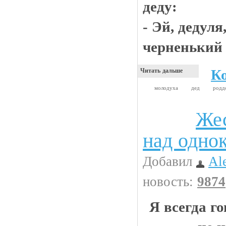
деду:
- Эй, дедуля
черненький 
К
Читать дальше
молодуха
дед
род
Жес
Видео приколы
над одно
Добавил
Al
новость:
9874
Я всегда г