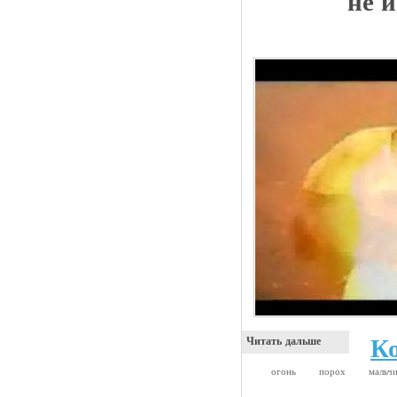
не 
К
Читать дальше
огонь
порох
мальч