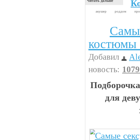
К
Читать дальше
акушер
роддом
пр
Самы
Девушки
костюмы 
Добавил
Al
новость:
1079
Подборочка
для дев