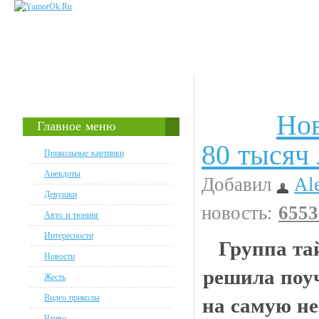
Нов
Видео приколы
Главное меню
80 тысяч
Прикольные картинки
Анекдоты
Добавил
Al
Девушки
новость:
6553
Авто и тюнинг
Интересности
Группа та
Новости
решила поуч
Жесть
Видео приколы
на самую н
Чтиво