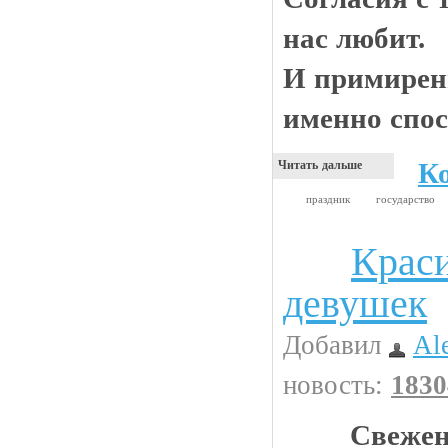
нас любит.
И примирени
именно спос
К
Читать дальше
праздник
государство
Крас
Девушки
девушек
Добавил
Al
новость:
1830
Свежен