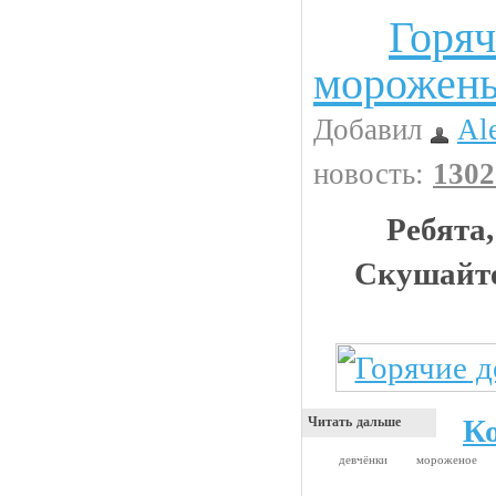
Горяч
Девушки
морожен
Добавил
Al
новость:
1302
Ребята,
Скушайт
К
Читать дальше
девчёнки
мороженое