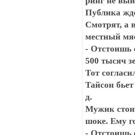
ринг не вый
Публика жде
Смотрят, а 
местный мяс
- Отстоишь 
500 тысяч з
Тот согласи
Тайсон бьет 
д.
Мужик стоит
шоке. Ему г
- Отстоишь 