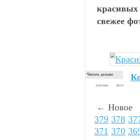
красивых 
свежее фо
К
Читать дальше
девушки
фото
← Новое
379
378
37
371
370
36