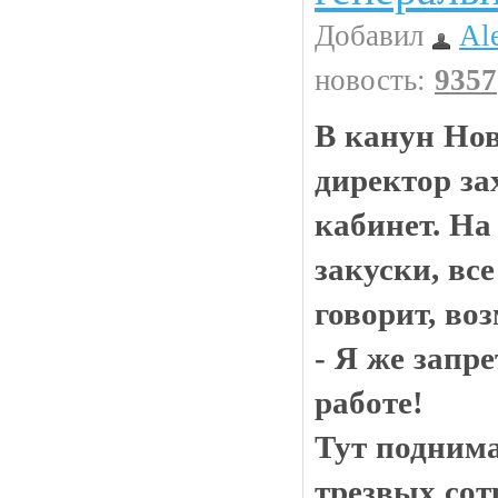
Добавил
Al
новость:
9357
В канун Нов
директор за
кабинет. На
закуски, вс
говорит, во
- Я же запр
работе!
Тут поднима
трезвых сот