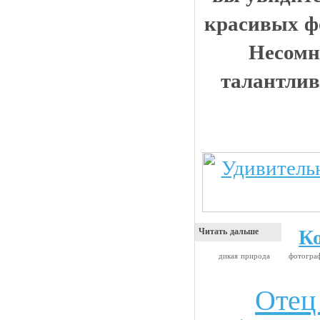
красивых ф
Несомн
талантлив
К
Читать дальше
дикая природа
фотогр
Отец
Анекдоты