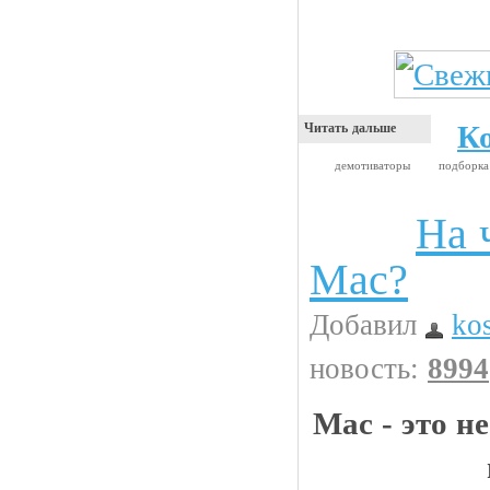
К
Читать дальше
демотиваторы
подборк
На 
Интересности
Mac?
Добавил
ko
новость:
8994
Mac - это н