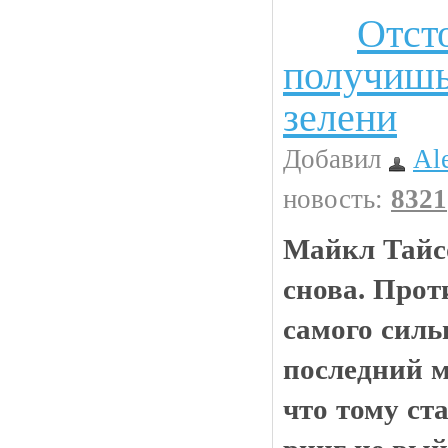
Отст
Анекдоты
получишь
зелени
Добавил
Al
новость:
8321
Майкл Тайс
снова. Прот
самого силь
последний м
что тому ст