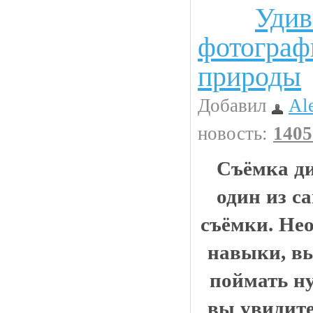
Удив
Животинки
фотограф
природы
Добавил
Al
новость:
1405
Съёмка ди
один из с
съёмки. Не
навыки, вы
поймать н
вы увидите