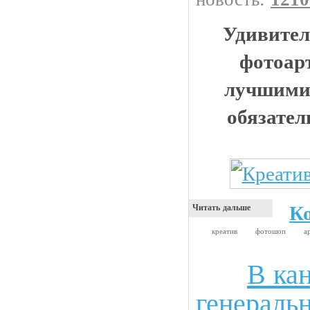
Удивител
фотоар
лучшими
обязател
К
Читать дальше
креатив
фотошоп
а
В ка
Анекдоты
генераль