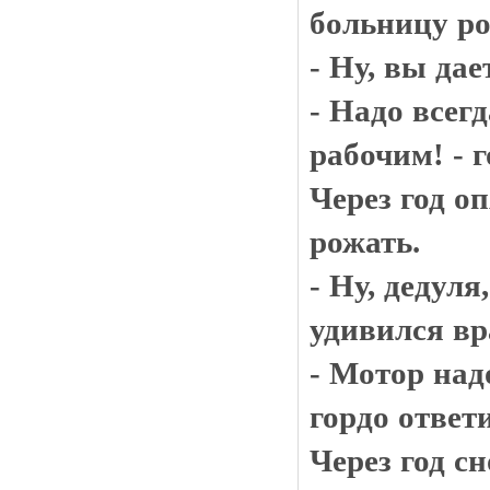
больницу ро
- Ну, вы дает
- Надо всег
рабочим! - г
Через год о
рожать.
- Ну, дедуля
удивился вр
- Мотор над
гордо ответи
Через год с