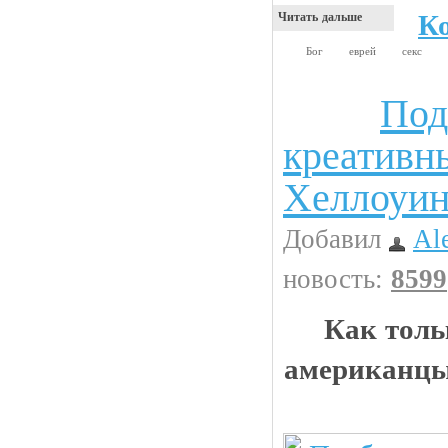
К
Читать дальше
Бог
еврей
секс
Под
Интересности
креативн
Хеллоуи
Добавил
Al
новость:
8599
Как толь
американцы