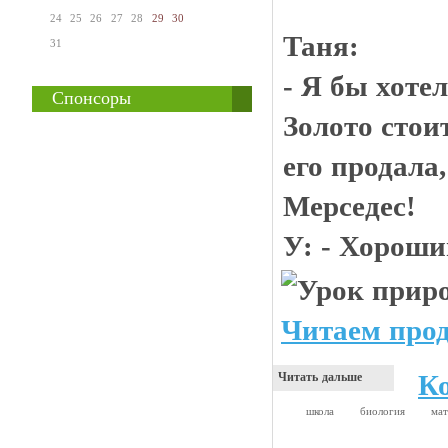
24
25
26
27
28
29
30
Таня:
31
- Я бы хотел
Спонсоры
Золото стои
его продала
Мерседес!
У: - Хороши
Читаем прод
К
Читать дальше
школа
биология
ма