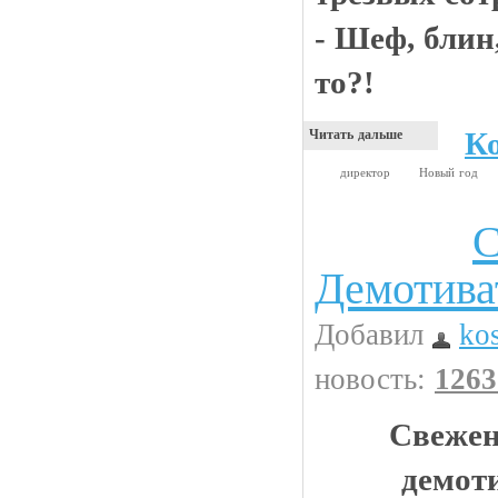
- Шеф, блин,
то?!
К
Читать дальше
директор
Новый год
С
Прикольные картинки
Демотива
Добавил
ko
новость:
1263
Свежен
демот