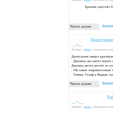
Красиво запустил б
Коммен
Читать дальше
Джентльмен
Анекдоты
+4
Добавил
gheka
| посмотрели но
Джентльмен увидел красивую
- Девушка, вы умеете играть 
Девушка молча достаёт из су
- Ой, какие очаровательные 
- Теннис, Гольф и Водные лы
Коммен
Читать дальше
Ра
Прикольные картинки
+3
Добавил
gheka
| посмотрели но