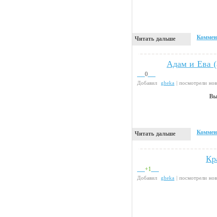
Коммен
Читать дальше
Адам и Ева (
Флэшки
0
Добавил
gheka
| посмотрели но
Вы
Коммен
Читать дальше
Кр
Прикольные картинки
+1
Добавил
gheka
| посмотрели но