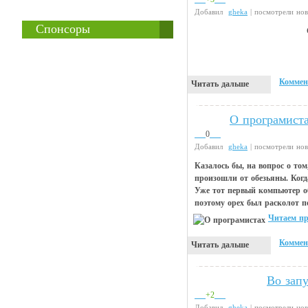
Добавил
gheka
| посмотрели но
Спонсоры
Коммен
Читать дальше
О програмист
Чтиво
0
Добавил
gheka
| посмотрели но
Казалось бы, на вопрос о то
произошли от обезьяны. Когд
Уже тот первый компьютер о
поэтому орех был расколот п
Читаем пр
Коммен
Читать дальше
Во зап
Видео приколы
+2
Добавил
gheka
| посмотрели но