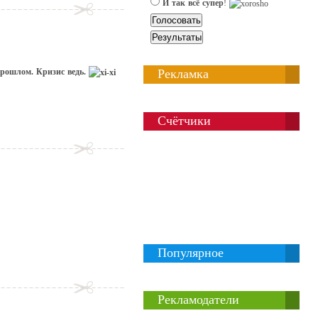
И так всё супер
!
прошлом. Кризис ведь.
Рекламка
Счётчики
Популярное
Рекламодатели