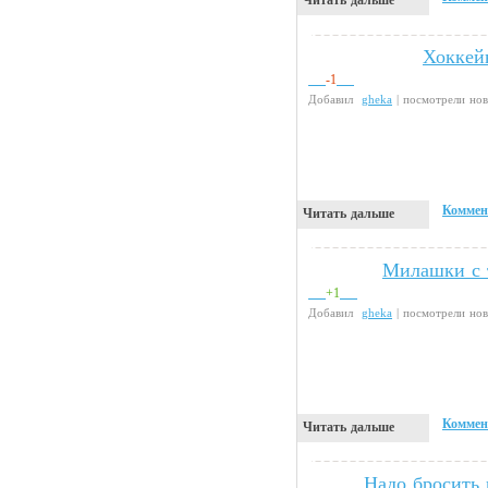
Хоккей
Видео приколы
-1
Добавил
gheka
| посмотрели но
Коммен
Читать дальше
Милашки с 
Девушки
+1
Добавил
gheka
| посмотрели но
Коммен
Читать дальше
Надо бросить 
Чтиво