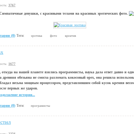
вость:
3767
Симпатичные девушки, с красивыми телами на красивых эротических фото.
тарии (0)
Теги:
эротика
фото
креатив
ах
вость:
1677
м, откуда на нашей планете взялись программисты, наука дала ответ давно и о
а древняя обезьяна не смогла разломать кокосовый орех, она решила использов
бладал весьма мощным процессором, представлявшим собой кусок кремня весом
осле первых же ударов.
одолжение истории...
тарии (0)
Теги:
програмисты
устил
вость:
2356