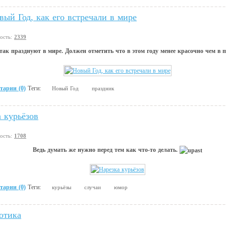
вый Год, как его встречали в мире
вость:
2339
так празднуют в мире. Должен отметить что в этом году менее красочно чем в 
тарии (0)
Теги:
Новый Год
праздник
 курьёзов
вость:
1708
Ведь думать же нужно перед тем как что-то делать.
тарии (0)
Теги:
курьёзы
случаи
юмор
отика