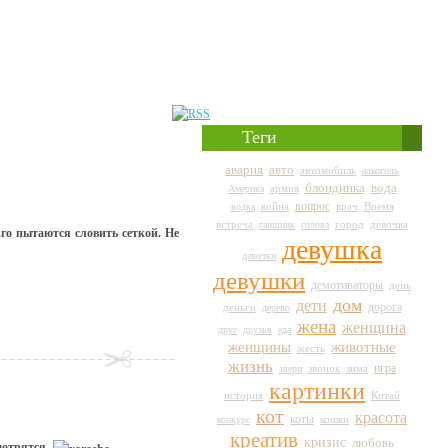
Теги
авто
авария
автомобиль
алкоголь
вода
блондинка
армия
Америка
вопрос
война
врач
Время
водка
город
встреча
гаишник
голова
девочка
го пытаются словить сеткой. Не
девушка
девочки
девушки
демотиваторы
день
дом
дети
дорога
деньги
дерево
жена
женщина
друг
друзья
еда
животные
женщины
жесть
жизнь
игра
звери
звонок
зима
картинки
история
Китай
кот
красота
коты
кошки
конкурс
креатив
кризис
любовь
мотрятся.