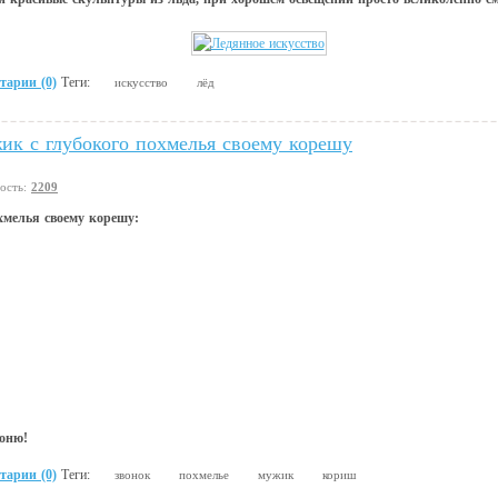
тарии (0)
Теги:
искусство
лёд
ик с глубокого похмелья своему корешу
вость:
2209
хмелья своему корешу:
воню!
тарии (0)
Теги:
звонок
похмелье
мужик
кориш