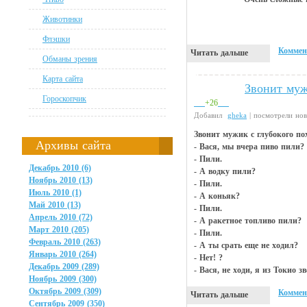
Животинки
Флэшки
Коммен
Читать дальше
Обманы зрения
Карта сайта
Звонит муж
Анекдоты
Гороскопчик
+26
Добавил
gheka
| посмотрели но
Звонит мужик с глубокого по
Архивы сайта
- Вася, мы вчера пиво пили?
- Пили.
Декабрь 2010 (6)
- А водку пили?
Ноябрь 2010 (13)
- Пили.
Июль 2010 (1)
- А коньяк?
Май 2010 (13)
- Пили.
Апрель 2010 (72)
- А ракетное топливо пили?
Март 2010 (205)
- Пили.
Февраль 2010 (263)
- А ты срать еще не ходил?
Январь 2010 (264)
- Нет! ?
Декабрь 2009 (289)
- Вася, не ходи, я из Токио з
Ноябрь 2009 (300)
Октябрь 2009 (309)
Коммен
Читать дальше
Сентябрь 2009 (350)