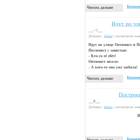
Коммен
Читать дальше
Идут по ул
Анекдоты
+3
Добавил
gheka
| посмотрели но
Идут по улице Оптимист и Пе
Пессимист с завистью:
- Кто-то её ебёт!
Оптимист весело:
- А кого-то она уже заебала!
Коммен
Читать дальше
Построе
Интересности
0
Добавил
gheka
| посмотрели но
Я
Коммен
Читать дальше