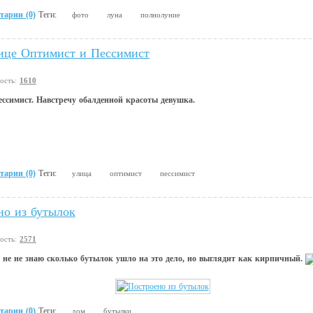
тарии (0)
Теги:
фото
луна
полнолуние
ице Оптимист и Пессимист
вость:
1610
ссимист. Навстречу обалденной красоты девушка.
тарии (0)
Теги:
улица
оптимист
пессимист
но из бутылок
вость:
2571
 не не знаю сколько бутылок ушло на это дело, но выглядит как кирпичный.
тарии (0)
Теги:
дом
бутылки