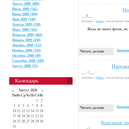
Август 2009 (499)
Но
Июль 2009 (542)
Прикольные картинки
Июнь 2009 (494)
0
Май 2009 (540)
Добавил
gheka
| посмотрели но
Апрель 2009 (550)
Жаль не много фоток, но 
Март 2009 (541)
Февраль 2009 (466)
Январь 2009 (450)
Декабрь 2008 (552)
Коммен
Ноябрь 2008 (744)
Читать дальше
Октябрь 2008 (49)
Сентябрь 2008 (109)
Нарезка
Видео приколы
Август 2008 (55)
+1
Добавил
gheka
| посмотрели но
Календарь
«
Август 2026
»
Пн
Вт
Ср
Чт
Пт
Сб
Вс
1
2
3
4
5
6
7
8
9
Коммен
Читать дальше
10
11
12
13
14
15
16
17
18
19
20
21
22
23
24
25
26
27
28
29
30
Красивая эр
Девушки
31
+3