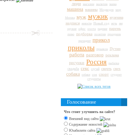
люди
магазин
мальчик
мама
машина
машины
Медведев
мир
мужик
муж
мужчина
Москва
надписи
Новый год
новости
ночь
ню
парень
оружие
офис
охота
падение
подборка
пиво
праздник
позитив
прикол
президент
приколы
Путин
прыжок
работа
разговор
реклама
Россия
рисунки
рыбалка
секс
свадьба
смерть
смех
случай
собака
спорт
сон
студент
собаки
студенты
Голосование
Что стоит улучшить на сайте?
Внешний вид сайта
Содержание новостей
Юзабилити сайта