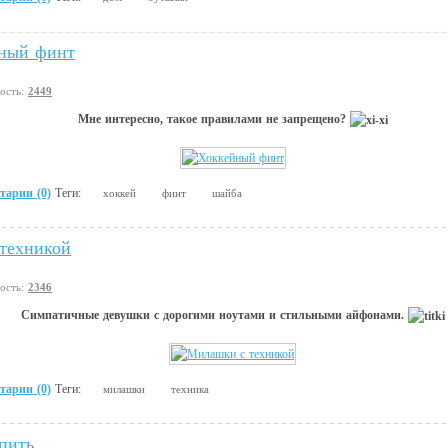
ный финт
вость:
2449
Мне интересно, такое правилами не запрещено?
тарии (0)
Теги:
хоккей
финт
шайба
техникой
вость:
2346
Симпатичные девушки с дорогими ноутами и стильными айфонами.
тарии (0)
Теги:
милашки
техника
пить