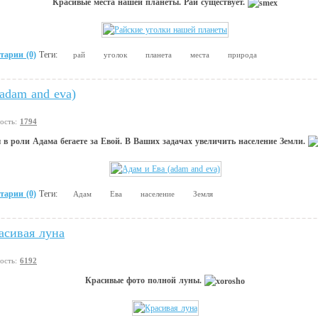
Красивые места нашей планеты. Рай существует.
тарии (0)
Теги:
рай
уголок
планета
места
природа
adam and eva)
вость:
1794
 в роли Адама бегаете за Евой. В Ваших задачах увеличить население Земли.
тарии (0)
Теги:
Адам
Ева
население
Земля
асивая луна
вость:
6192
Красивые фото полной луны.