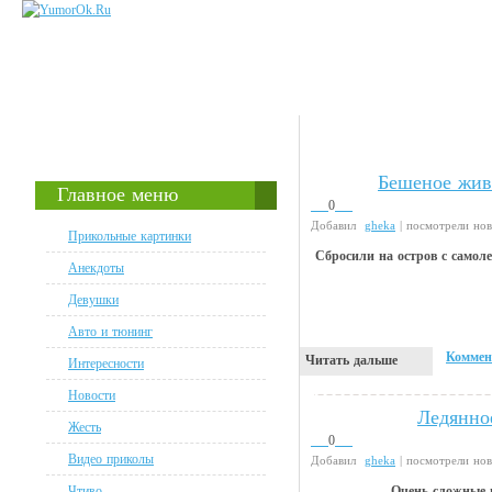
Бешеное живо
Флэшки
Главное меню
0
Добавил
gheka
| посмотрели но
Прикольные картинки
Сбросили на остров с самоле
Анекдоты
Девушки
Авто и тюнинг
Коммен
Читать дальше
Интересности
Новости
Ледянно
Интересности
Жесть
0
Видео приколы
Добавил
gheka
| посмотрели но
Чтиво
Очень сложные 