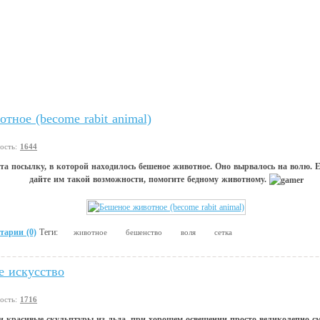
тное (become rabit animal)
вость:
1644
та посылку, в которой находилось бешеное животное. Оно вырвалось на волю. Е
дайте им такой возможности, помогите бедному животному.
тарии (0)
Теги:
животное
бешенство
воля
сетка
е искусство
вость:
1716
и красивые скульптуры из льда, при хорошем освещении просто великолепно с