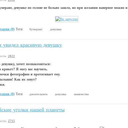
умеранг, девушке по голове не больно зашло, но при желании наверное можно 
тарии (0)
Теги:
бумеранг
девушка
 увидел красивую девушку
вость:
2022
 девушку, хочет познакомиться:
в крикет? Я могу вас научить.
мочки фотографию и протягивает ему.
малыши! Как их зовут?
жи.
тарии (0)
Теги:
джентельмен
девушка
знакомство
йские уголки нашей планеты
вость:
2715