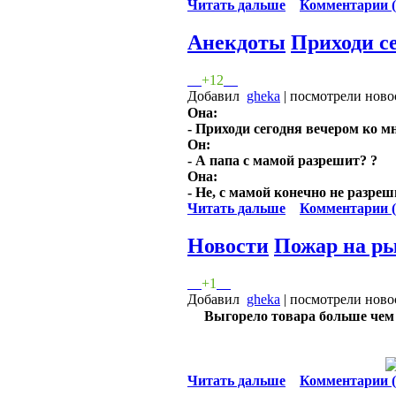
Читать дальше
Комментарии (
Анекдоты
Приходи се
+12
Добавил
gheka
| посмотрели ново
Она:
- Приходи сегодня вечером ко м
Он:
- А папа с мамой разрешит? ?
Она:
- Не, с мамой конечно не разреш
Читать дальше
Комментарии (
Новости
Пожар на ры
+1
Добавил
gheka
| посмотрели ново
Выгорело товара больше чем 
Читать дальше
Комментарии (