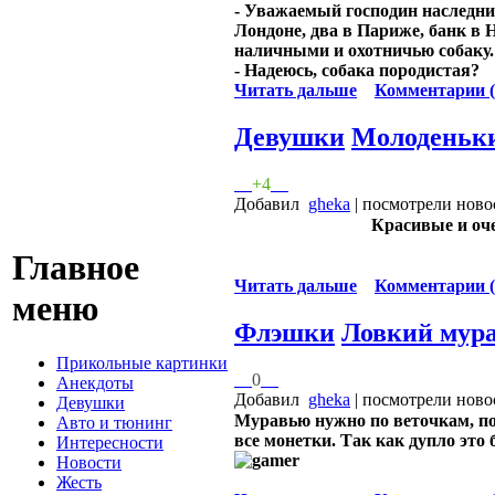
- Уважаемый господин наследни
Лондоне, два в Париже, банк в 
наличными и охотничью собаку.
- Надеюсь, собака породистая?
Читать дальше
Комментарии (
Девушки
Молоденьки
+4
Добавил
gheka
| посмотрели ново
Красивые и оч
Главное
Читать дальше
Комментарии (
меню
Флэшки
Ловкий мур
Прикольные картинки
0
Анекдоты
Добавил
gheka
| посмотрели ново
Девушки
Муравью нужно по веточкам, по 
Авто и тюнинг
все монетки. Так как дупло это
Интересности
Новости
Жесть