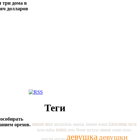
 три дома в
сяч долларов
Теги
пособирать
авто
вода
авария
блондинка
автомобиль
армия
анием орехов.
алкоголь
Америка
вопрос
война
врач
Время
город
водка
встреча
гаишник
голова
девушка
девушки
девочка
девочки