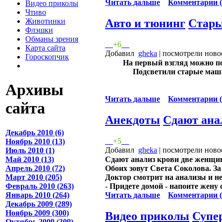
Читать дальше
Комментарии (
Видео приколы
Чтиво
Авто и тюнинг
Стар
Животинки
Флэшки
Обманы зрения
+6
Карта сайта
Добавил
gheka
| посмотрели ново
Гороскопчик
На первый взгляд можно по
Подсветили старые маш
Архивы
Читать дальше
Комментарии (
сайта
Анекдоты
Сдают ана
Декабрь 2010 (6)
+5
Ноябрь 2010 (13)
Добавил
gheka
| посмотрели ново
Июль 2010 (1)
Май 2010 (13)
Сдают анализ крови две женщин
Апрель 2010 (72)
Обоих зовут Света Соколова. За
Март 2010 (205)
Доктор смотрит на анализы и не 
Февраль 2010 (263)
- Придете домой - напоите жену 
Январь 2010 (264)
Читать дальше
Комментарии (
Декабрь 2009 (289)
Ноябрь 2009 (300)
Видео приколы
Супе
Октябрь 2009 (309)