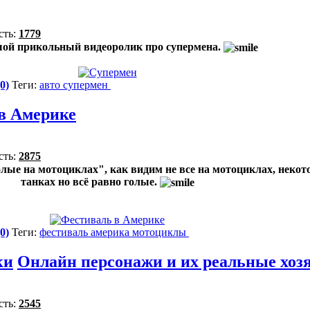
сть:
1779
ой прикольный видеоролик про супермена.
0)
Теги:
авто
супермен
в Америке
сть:
2875
олые на мотоциклах", как видим не все на мотоциклах, некот
танках но всё равно голые.
0)
Теги:
фестиваль
америка
мотоциклы
ки
Онлайн персонажи и их реальные хоз
сть:
2545