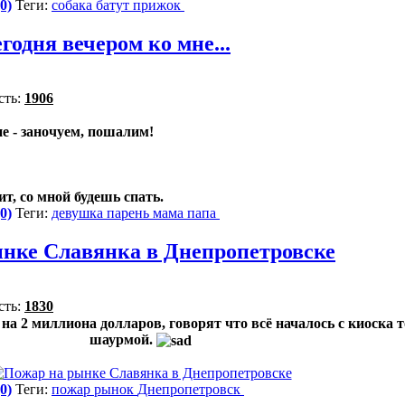
0)
Теги:
собака
батут
прижок
годня вечером ко мне...
сть:
1906
не - заночуем, пошалим!
ит, со мной будешь спать.
0)
Теги:
девушка
парень
мама
папа
нке Славянка в Днепропетровске
сть:
1830
на 2 миллиона долларов, говорят что всё началось с киоска
шаурмой.
0)
Теги:
пожар
рынок
Днепропетровск