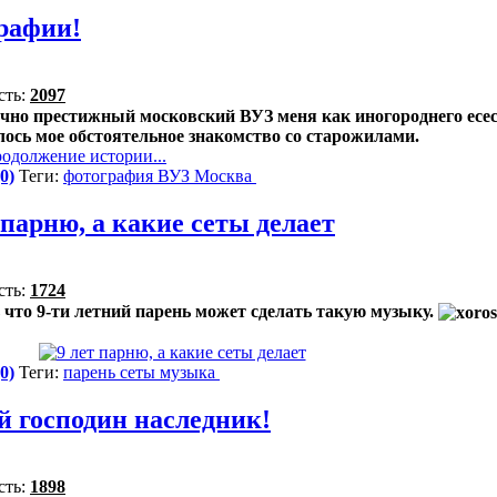
рафии!
сть:
2097
очно престижный московский ВУЗ меня как иногороднего есе
ялось мое обстоятельное знакомство со старожилами.
одолжение истории...
0)
Теги:
фотография
ВУЗ
Москва
 парню, а какие сеты делает
сть:
1724
 что 9-ти летний парень может сделать такую музыку.
0)
Теги:
парень
сеты
музыка
 господин наследник!
сть:
1898