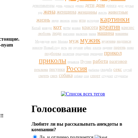
дом
дети
демотиваторы
день
дорога
деньги
дерево
друг
друзья
жена
женщина
животные
женщины
жесть
еда
картинки
жизнь
игра
история
звери
звонок
зима
кот
креатив
красота
кризис
коты
Китай
кошки
конкурс
машина
любовь
люди
машины
магазин
мальчик
мама
стоящие.
мужик
муж
мужчина
надписи
Медведев
мир
Москва
парень
Новый год
пиво
новости
ночь
ню
оружие
офис
охота
падение
прикол
подборка
праздник
позитив
президент
приколы
работа
разговор
Путин
прыжок
Россия
секс
рисунки
реклама
свадьба
рыбалка
случай
собака
спорт
смерть
смех
сон
студент
собаки
студенты
Голосование
!!
Любите ли вы рассказывать анекдоты в
компании?
Да, и отлично получается