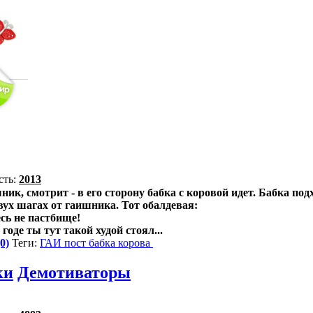
сть:
2013
ик, смотрит - в его сторону бабка с коровой идет. Бабка под
ух шагах от гаишника. Тот обалдевая:
есь не пастбище!
годе ты тут такой худой стоял...
0)
Теги:
ГАИ
пост
бабка
корова
ки
Демотиваторы