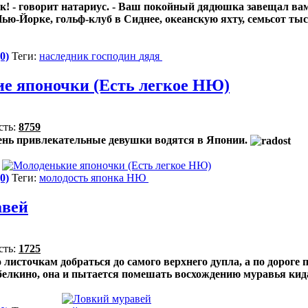
к! - говорит натариус. - Ваш покойный дядюшка завещал вам
Нью-Йорке, гольф-клуб в Сиднее, океанскую яхту, семьсот ты
0)
Теги:
наследник
господин
дядя
е японочки (Есть легкое НЮ)
сть:
8759
ень привлекательные девушки водятся в Японии.
0)
Теги:
молодость
японка
НЮ
авей
сть:
1725
листочкам добраться до самого верхнего дупла, а по дороге 
 белкино, она и пытается помешать восхождению муравья кид