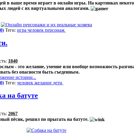
ей в наше время играет в онлайн игры. На картинках некото
ых людей с их виртуальными аналогами.
0)
Теги:
игра
человек
персонаж
ти.
сть:
1840
рослым - это желание, умение или вообще возможность разгов
ивать без опасности быть съеденным.
лжение истории...
0)
Теги:
человек
желание
дети
а на батуте
сть:
2067
ный пёсик, решил по прыгать на батуте.