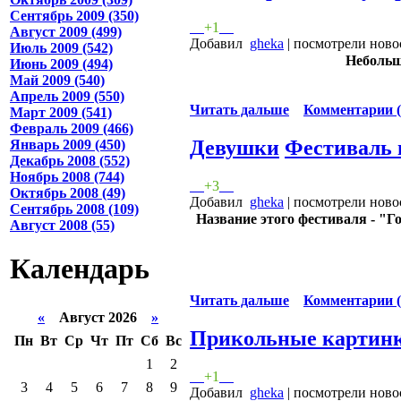
Сентябрь 2009 (350)
+1
Август 2009 (499)
Добавил
gheka
| посмотрели ново
Июль 2009 (542)
Небольш
Июнь 2009 (494)
Май 2009 (540)
Апрель 2009 (550)
Читать дальше
Комментарии (
Март 2009 (541)
Февраль 2009 (466)
Девушки
Фестиваль 
Январь 2009 (450)
Декабрь 2008 (552)
Ноябрь 2008 (744)
+3
Октябрь 2008 (49)
Добавил
gheka
| посмотрели ново
Сентябрь 2008 (109)
Название этого фестиваля - "Г
Август 2008 (55)
Календарь
Читать дальше
Комментарии (
«
Август 2026
»
Прикольные картин
Пн
Вт
Ср
Чт
Пт
Сб
Вс
1
2
+1
3
4
5
6
7
8
9
Добавил
gheka
| посмотрели ново