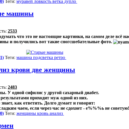
0)
Теги:
муравей
ловкость
ветка
дупло
ые машины
сть:
2533
думать что это не настоящие картинки, на самом деле всё на
ины и получились вот такие сногсшебательные фото.
1)
Теги:
машина
подсветка
ретро
лиз крови две женщины
сть:
2483
ы. У одной сифилис у другой сахарный диабет.
 результатами приходит муж одной из них.
знает, как ответить. Долго думает и говорит:
сладким чаем, если через час не сдохнет - е%%%ь не советую!
0)
Теги:
женщины
кровь
анализ
рмен