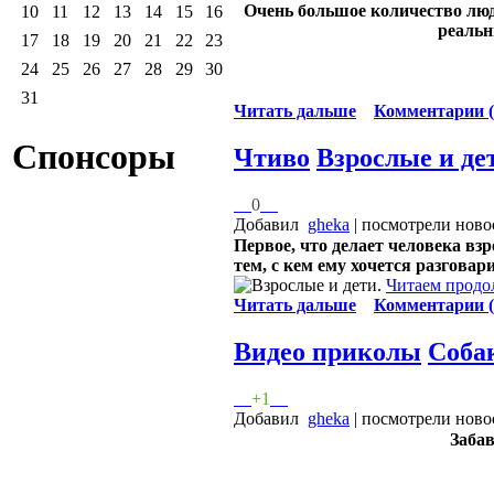
Очень большое количество люд
10
11
12
13
14
15
16
реальн
17
18
19
20
21
22
23
24
25
26
27
28
29
30
31
Читать дальше
Комментарии (
Спонсоры
Чтиво
Взрослые и де
0
Добавил
gheka
| посмотрели ново
Первое, что делает человека вз
тем, с кем ему хочется разговар
Читаем продо
Читать дальше
Комментарии (
Видео приколы
Собак
+1
Добавил
gheka
| посмотрели ново
Забав