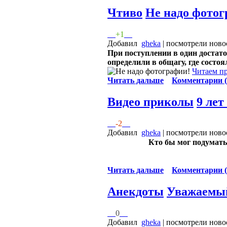
Чтиво
Не надо фотог
+1
Добавил
gheka
| посмотрели ново
При поступлении в один достат
определили в общагу, где состо
Читаем пр
Читать дальше
Комментарии (
Видео приколы
9 лет
-2
Добавил
gheka
| посмотрели ново
Кто бы мог подумать
Читать дальше
Комментарии (
Анекдоты
Уважаемый
0
Добавил
gheka
| посмотрели ново