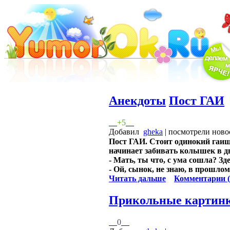
Анекдоты
Пост ГАИ
+5
Добавил
gheka
| посмотрели ново
Пост ГАИ. Стоит одинокий гаишн
начинает забивать колышек в дв
- Мать, ты что, с ума сошла? Зд
- Ой, сынок, не знаю, в прошлом 
Читать дальше
Комментарии (
Прикольные картин
0