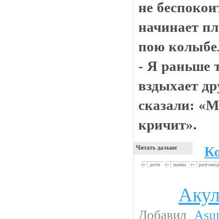
не беспокои
начинает пл
пою колыбел
- Я раньше 
вздыхает др
сказали: «М
кричит».
К
Читать дальше
дети
мамы
разгово
Акул
Животинки
Добавил
Asu