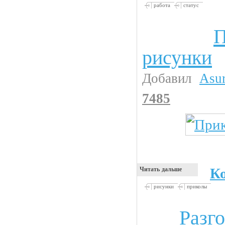
работа
статус
П
Прикольные картинки
рисунки
Добавил
Asu
7485
К
Читать дальше
рисунки
приколы
Разг
Анекдоты