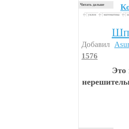
К
Читать дальше
уклон
математика
ш
Шп
Видео приколы
Добавил
Asu
1576
Это 
нерешитель