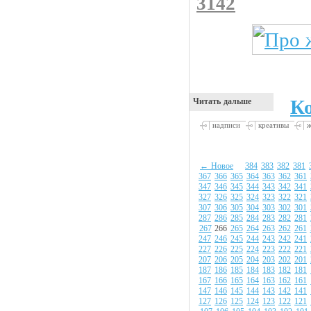
3142
К
Читать дальше
надписи
креативы
← Новое
384
383
382
381
367
366
365
364
363
362
361
347
346
345
344
343
342
341
327
326
325
324
323
322
321
307
306
305
304
303
302
301
287
286
285
284
283
282
281
267
266
265
264
263
262
261
247
246
245
244
243
242
241
227
226
225
224
223
222
221
207
206
205
204
203
202
201
187
186
185
184
183
182
181
167
166
165
164
163
162
161
147
146
145
144
143
142
141
127
126
125
124
123
122
121