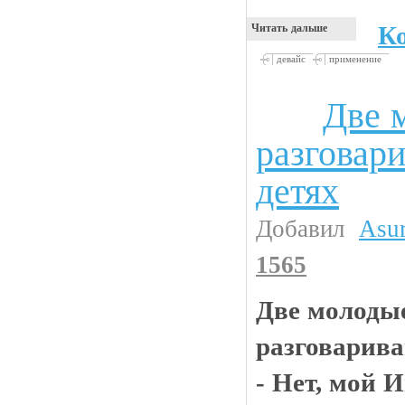
К
Читать дальше
девайс
применение
Две 
Анекдоты
разговар
детях
Добавил
Asu
1565
Две молоды
разговарива
- Нет, мой 