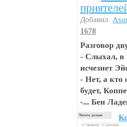
приятеле
Добавил
Asu
1678
Разговор дв
- Слыхал, в
исчезнет Э
- Нет, а кт
будет, Копп
-... Бен Лад
К
Читать дальше
приятели
разговор