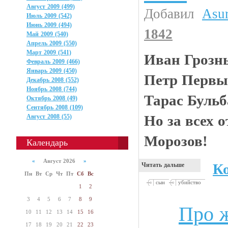
Август 2009 (499)
Добавил
Asu
Июль 2009 (542)
Июнь 2009 (494)
1842
Май 2009 (540)
Апрель 2009 (550)
Март 2009 (541)
Иван Грозн
Февраль 2009 (466)
Январь 2009 (450)
Петр Первы
Декабрь 2008 (552)
Ноябрь 2008 (744)
Тарас Бульб
Октябрь 2008 (49)
Сентябрь 2008 (109)
Но за всех 
Август 2008 (55)
Морозов!
Календарь
«
Август 2026
»
К
Читать дальше
Пн
Вт
Ср
Чт
Пт
Сб
Вс
сын
убийство
1
2
3
4
5
6
7
8
9
Про ж
Девушки
10
11
12
13
14
15
16
17
18
19
20
21
22
23