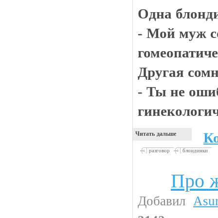
Одна блонди
- Мой муж с
гомеопатиче
Другая сомн
- Ты не оши
гинекологич
К
Читать дальше
разговор
блондинки
Про ж
Девушки
Добавил
Asu