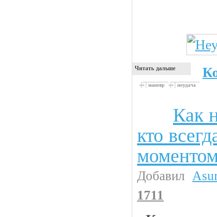
К
Читать дальше
маневр
неудача
Как 
Анекдоты
кто всегд
моменто
Добавил
Asu
1711