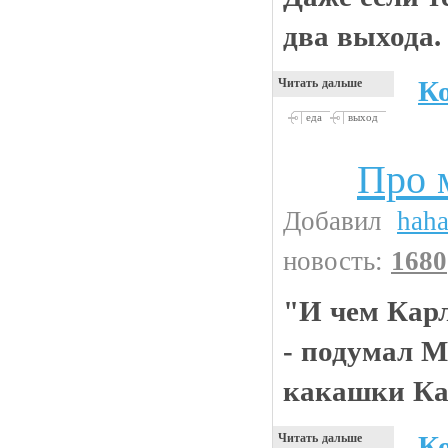
два выхода.
К
Читать дальше
еда
выход
Про 
Анекдоты
Добавил
hah
новость:
1680
"И чем Карл
- подумал 
какашки Кар
К
Читать дальше