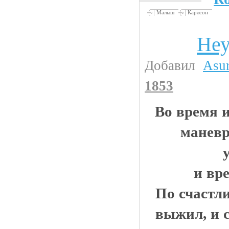
Малыш
Карлсон
Неу
Авто и тюнинг
Добавил
Asu
1853
Во время 
маневр
и вре
По счастли
выжил, и 