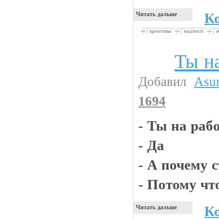
К
Читать дальше
креативы
надписи
Ты н
Анекдоты
Добавил
Asu
1694
- Ты на раб
- Да
- А почему с
- Потому что
К
Читать дальше