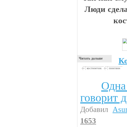
Люди сдел
ко
К
Читать дальше
костюмчик
пингвин
Одна
Анекдоты
говорит 
Добавил
Asu
1653