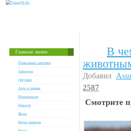
В че
Животинки
Главное меню
животным
Прикольные картинки
Анекдоты
Добавил
Asu
Девушки
2587
Авто и тюнинг
Интересности
Смотрите п
Новости
Жесть
Видео приколы
Чтиво