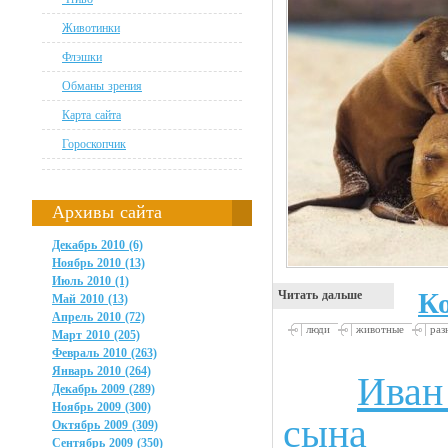
Животинки
Флэшки
Обманы зрения
Карта сайта
Гороскопчик
Архивы сайта
Декабрь 2010 (6)
Ноябрь 2010 (13)
Июль 2010 (1)
К
Читать дальше
Май 2010 (13)
Апрель 2010 (72)
люди
животные
раз
Март 2010 (205)
Февраль 2010 (263)
Январь 2010 (264)
Иван
Анекдоты
Декабрь 2009 (289)
Ноябрь 2009 (300)
сына
Октябрь 2009 (309)
Сентябрь 2009 (350)