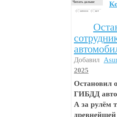
К
Читать дальше
шпион
кот
Оста
Анекдоты
сотрудни
автомоби
Добавил
Asu
2025
Остановил 
ГИБДД авто
А за рулём 
древнейшей