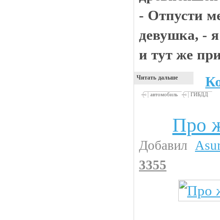
- Отпусти ме
девушка, - я
и тут же при
К
Читать дальше
автомобиль
ГИБДД
Про ж
Девушки
Добавил
Asu
3355