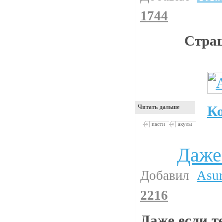
1744
Страш
К
Читать дальше
пасти
акулы
Даже
Анекдоты
Добавил
Asu
2216
Даже если те