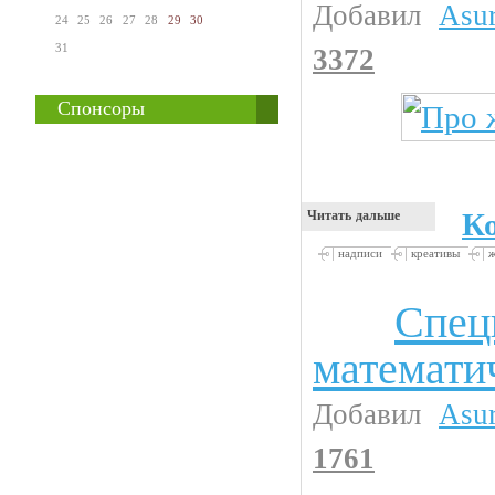
Добавил
Asu
24
25
26
27
28
29
30
31
3372
Спонсоры
К
Читать дальше
надписи
креативы
Спец
Анекдоты
математи
Добавил
Asu
1761