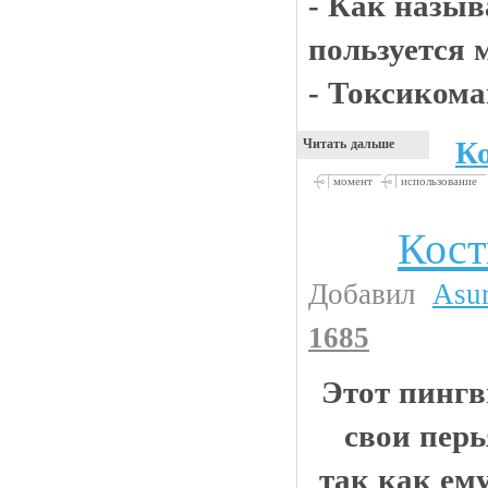
- Как назыв
пользуется 
- Токсикома
К
Читать дальше
момент
использование
Кос
Животинки
Добавил
Asu
1685
Этот пингв
свои перь
так как ем