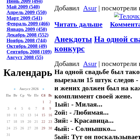
Июнь 2009 (494)
Май 2009 (540)
Добавил
Asur
| посмотрели 
Апрель 2009 (550)
Март 2009 (541)
Читать дальше
Коммента
Февраль 2009 (466)
Январь 2009 (450)
Декабрь 2008 (552)
Анекдоты
На одной св
Ноябрь 2008 (744)
Октябрь 2008 (49)
конкурс
Сентябрь 2008 (109)
Август 2008 (55)
Добавил
Asur
| посмотрели 
Календарь
На одной свадьбе был тако
вырезали 15 штук следов -
и жених должен был на ка
«
Август 2026
»
комплимент своей жене.
Пн
Вт
Ср
Чт
Пт
Сб
Вс
1
2
1ый: - Милая...
3
4
5
6
7
8
9
2ой: - Любимая...
10
11
12
13
14
15
16
3ий: - Красавица...
17
18
19
20
21
22
23
4ый: - Солнышко...
24
25
26
27
28
29
30
5ый: Тут он поскальзывает
31