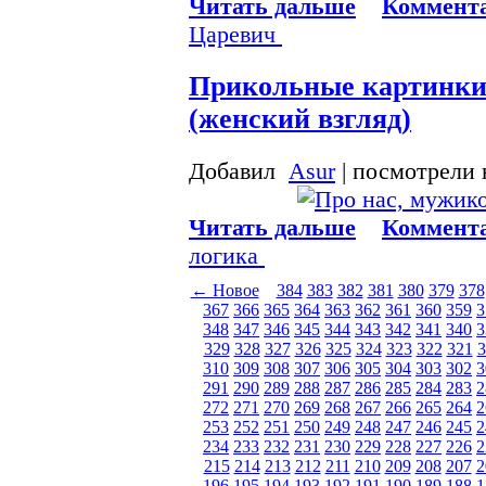
Читать дальше
Коммента
Царевич
Прикольные картинк
(женский взгляд)
Добавил
Asur
| посмотрели 
Читать дальше
Коммента
логика
← Новое
384
383
382
381
380
379
378
367
366
365
364
363
362
361
360
359
3
348
347
346
345
344
343
342
341
340
3
329
328
327
326
325
324
323
322
321
3
310
309
308
307
306
305
304
303
302
3
291
290
289
288
287
286
285
284
283
2
272
271
270
269
268
267
266
265
264
2
253
252
251
250
249
248
247
246
245
2
234
233
232
231
230
229
228
227
226
2
215
214
213
212
211
210
209
208
207
2
196
195
194
193
192
191
190
189
188
1