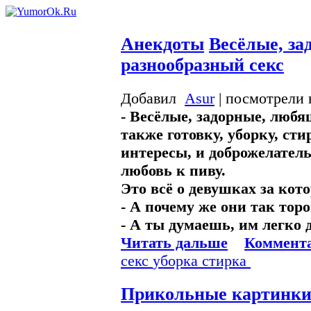
Анекдоты
Весёлые, з
разнообразный секс
Добавил
Asur
| посмотрели 
- Весёлые, задорные, любя
также готовку, уборку, ст
интересы, и доброжелател
любовь к пиву.
Это всё о девушках за кот
- А почему же они так тор
- А ты думаешь, им легко д
Читать дальше
Коммента
секс
уборка
стирка
Прикольные картинк