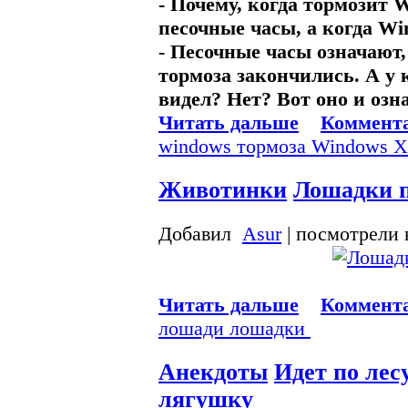
- Почему, когда тормозит 
песочные часы, а когда Win
- Песочные часы означают,
тормоза закончились. А у 
видел? Нет? Вот оно и озн
Читать дальше
Коммента
windоws
тормоза
Windоws 
Животинки
Лошадки 
Добавил
Asur
| посмотрели 
Читать дальше
Коммента
лошади
лошадки
Анекдоты
Идет по лес
лягушку