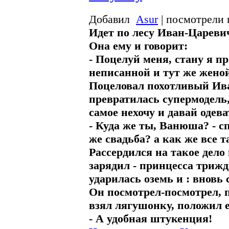
Добавил
Asur
| посмотрели 
Идет по лесу Иван-Цареви
Она ему и говорит:
- Поцелуй меня, стану я п
неписанной и тут же женой
Поцеловал похотливый Ива
превратилась супермодель,
самое нехочу и давай одева
- Куда же ты, Ванюша? - с
же свадьба? а как же все т
Рассердился на такое дело 
зарядил - принцесса триж
ударилась оземь и : вновь
Он посмотрел-посмотрел, 
взял лягушонку, положил е
- А удобная штукенция!