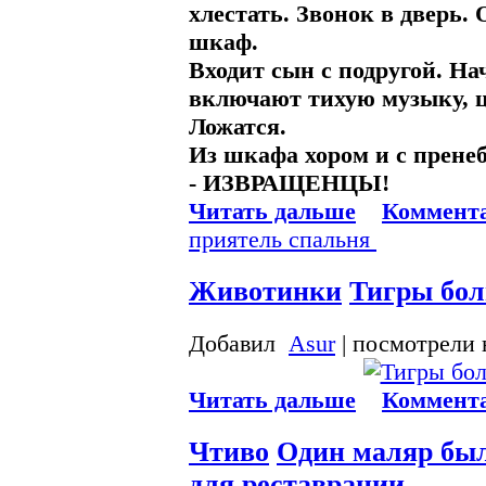
хлестать. Звонок в дверь. 
шкаф.
Входит сын с подругой. Н
включают тихую музыку, ц
Ложатся.
Из шкафа хором и с прене
- ИЗВРАЩЕНЦЫ!
Читать дальше
Коммента
приятель
спальня
Животинки
Тигры бо
Добавил
Asur
| посмотрели 
Читать дальше
Коммента
Чтиво
Один маляр был
для реставрации