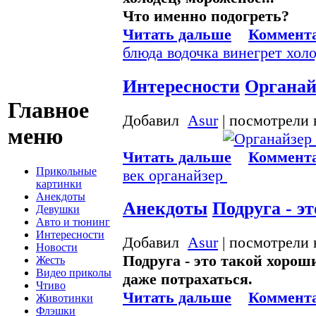
Что именно подогреть?
Читать дальше
Коммента
блюда
водочка
винегрет
хол
Интересности
Органай
Главное
Добавил
Asur
| посмотрели 
меню
Читать дальше
Коммента
Прикольные
век
органайзер
картинки
Анекдоты
Анекдоты
Подруга - э
Девушки
Авто и тюнинг
Интересности
Добавил
Asur
| посмотрели 
Новости
Подруга - это такой хорош
Жесть
Видео приколы
даже потрахаться.
Чтиво
Читать дальше
Коммента
Животинки
Флэшки