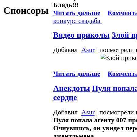
Блядь!!!
Спонсоры
Читать дальше
Коммента
конкурс
свадьба
Видео приколы
Злой п
Добавил
Asur
| посмотрели 
Читать дальше
Коммента
Анекдоты
Пуля попала
сердце
Добавил
Asur
| посмотрели 
Пуля попала агенту 007 пря
Очнувшись, он увидел пере
джентльмена.