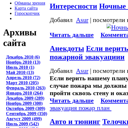
Обманы зрения
Интересности
Ночные 
Карта сайта
Гороскопчик
Добавил
Asur
| посмотрели 
Архивы
Читать дальше
Коммента
сайта
Анекдоты
Если верит
пожарной эвакуациии
Декабрь 2010 (6)
Ноябрь 2010 (13)
Июль 2010 (1)
Добавил
Asur
| посмотрели 
Май 2010 (13)
Если верить нашему плану
Апрель 2010 (72)
Март 2010 (205)
случае пожара мы должны 
Февраль 2010 (263)
пройти сквозь стену и ока
Январь 2010 (264)
Декабрь 2009 (289)
Читать дальше
Коммента
Ноябрь 2009 (300)
эвакуация
пожар
план
Октябрь 2009 (309)
Сентябрь 2009 (350)
Август 2009 (499)
Авто и тюнинг
Телоч
Июль 2009 (542)