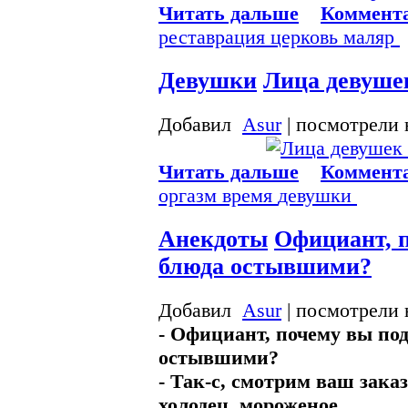
Читать дальше
Коммента
реставрация
церковь
маляр
Девушки
Лица девушек
Добавил
Asur
| посмотрели 
Читать дальше
Коммента
оргазм
время
девушки
Анекдоты
Официант, п
блюда остывшими?
Добавил
Asur
| посмотрели 
- Официант, почему вы под
остывшими?
- Так-с, смотрим ваш заказ
холодец, мороженое...