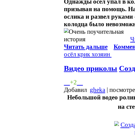
Однажды осел упал в ко
призывая на помощь. На
ослика и развел руками 
колодца было невозможн
Ч
Читать дальше
Коммен
осёл
крик
хозяин
Видео приколы
Созд
+2
Добавил
gheka
| посмотр
Небольшой водео роли
на ст