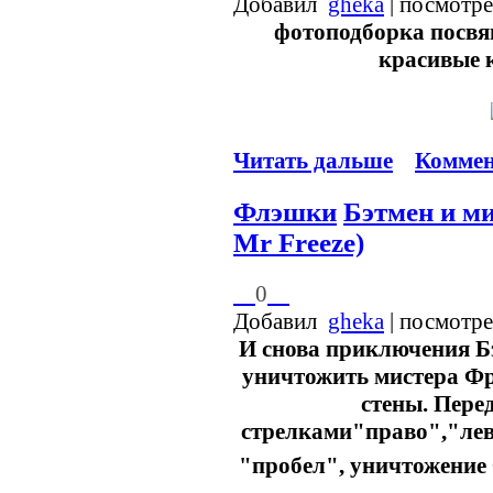
Добавил
gheka
| посмотр
фотоподборка посвя
красивые 
Читать дальше
Коммен
Флэшки
Бэтмен и м
Mr Freeze)
0
Добавил
gheka
| посмотр
И снова приключения Бэ
уничтожить мистера Фр
стены. Пере
стрелками"право","лев
"пробел", уничтожение