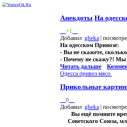
Анекдоты
На одесск
+1
Добавил
gheka
| посмотр
На одесском Привозе:
- Вы не скажете, сколько
- Почему не скажу?! Мы 
Читать дальше
Коммен
Одесса
привоз
мясо
Прикольные картин
0
Добавил
gheka
| посмотр
Вы ещё помните вре
Советского Союза, м