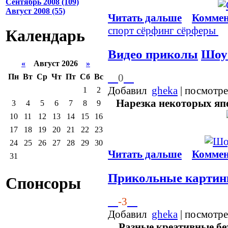
Сентябрь 2008 (109)
Август 2008 (55)
Читать дальше
Коммен
спорт
сёрфинг
сёрферы
Календарь
Видео приколы
Шоу
«
Август 2026
»
0
Пн
Вт
Ср
Чт
Пт
Сб
Вс
Добавил
gheka
| посмотр
1
2
Нарезка некоторых яп
3
4
5
6
7
8
9
10
11
12
13
14
15
16
17
18
19
20
21
22
23
24
25
26
27
28
29
30
Читать дальше
Коммен
31
Прикольные картин
Спонсоры
-3
Добавил
gheka
| посмотр
Разные креативные бе