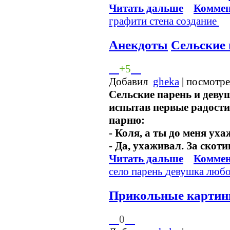
Читать дальше
Коммен
графити
стена
создание
Анекдоты
Сельские 
+5
Добавил
gheka
| посмотр
Сельские парень и девуш
испытав первые радости
парню:
- Коля, а ты до меня ух
- Да, ухаживал. За скотин
Читать дальше
Коммен
село
парень
девушка
люб
Прикольные картин
0