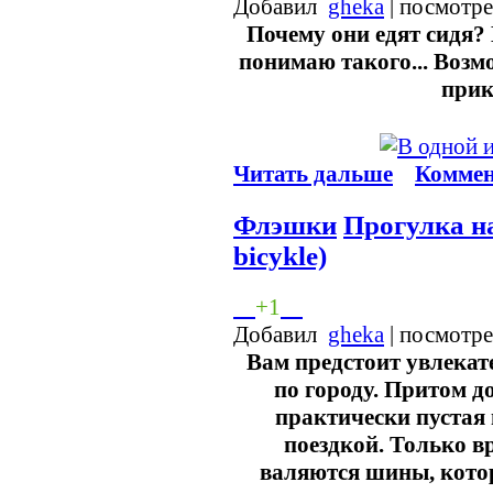
Добавил
gheka
| посмотр
Почему они едят сидя? 
понимаю такого... Возмо
при
Читать дальше
Коммен
Флэшки
Прогулка на
bicykle)
+1
Добавил
gheka
| посмотр
Вам предстоит увлекат
по городу. Притом д
практически пустая
поездкой. Только в
валяются шины, кото