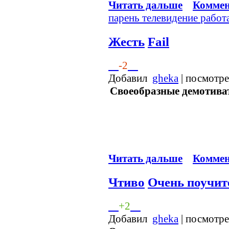
Читать дальше
Коммен
парень
телевидение
работ
Жесть
Fail
-2
Добавил
gheka
| посмотр
Своеобразные демотиват
Читать дальше
Коммен
Чтиво
Очень поучит
+2
Добавил
gheka
| посмотр