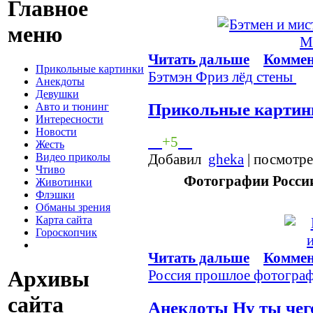
Главное
меню
Читать дальше
Коммен
Прикольные картинки
Бэтмэн
Фриз
лёд
стены
Анекдоты
Девушки
Прикольные картин
Авто и тюнинг
Интересности
Новости
+5
Жесть
Добавил
gheka
| посмотр
Видео приколы
Чтиво
Фотографии России
Животинки
Флэшки
Обманы зрения
Карта сайта
Гороскопчик
Читать дальше
Коммен
Архивы
Россия
прошлое
фотогра
сайта
Анекдоты
Ну ты че