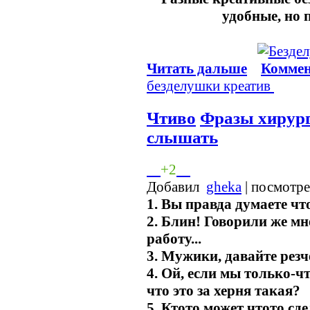
удобные, но
Читать дальше
Коммен
безделушки
креатив
Чтиво
Фразы хирург
слышать
+2
Добавил
gheka
| посмотр
1. Вы правда думаете чт
2. Блин! Говорили же мне
работу...
3. Мужики, давайте резч
4. Ой, если мы только-ч
что это за херня такая?
5. Ктото может чтото сд