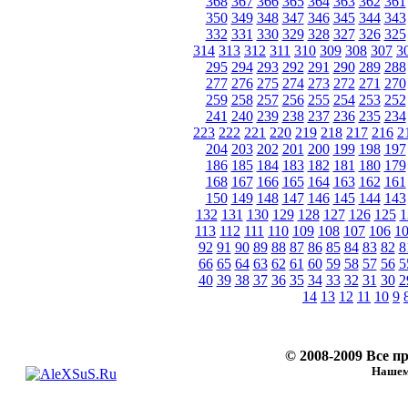
368
367
366
365
364
363
362
361
350
349
348
347
346
345
344
343
332
331
330
329
328
327
326
325
314
313
312
311
310
309
308
307
3
295
294
293
292
291
290
289
288
277
276
275
274
273
272
271
270
259
258
257
256
255
254
253
252
241
240
239
238
237
236
235
234
223
222
221
220
219
218
217
216
2
204
203
202
201
200
199
198
197
186
185
184
183
182
181
180
179
168
167
166
165
164
163
162
161
150
149
148
147
146
145
144
143
132
131
130
129
128
127
126
125
1
113
112
111
110
109
108
107
106
1
92
91
90
89
88
87
86
85
84
83
82
8
66
65
64
63
62
61
60
59
58
57
56
5
40
39
38
37
36
35
34
33
32
31
30
2
14
13
12
11
10
9
© 2008-2009 Все 
Нашему