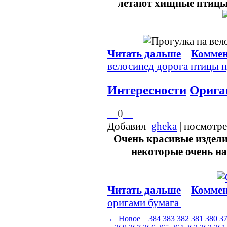
летают хищные птицы,
Читать дальше
Коммен
велосипед
дорога
птицы
п
Интересности
Орига
0
Добавил
gheka
| посмотр
Очень красивые изделия
некоторые очень н
Читать дальше
Коммен
оригами
бумага
← Новое
384
383
382
381
380
3