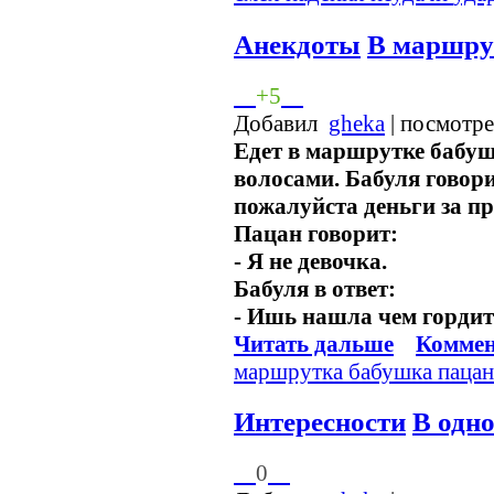
Анекдоты
В маршру
+5
Добавил
gheka
| посмотр
Едет в маршрутке бабу
волосами. Бабуля говори
пожалуйста деньги за пр
Пацан говорит:
- Я не девочка.
Бабуля в ответ:
- Ишь нашла чем гордит
Читать дальше
Коммен
маршрутка
бабушка
паца
Интересности
В одн
0