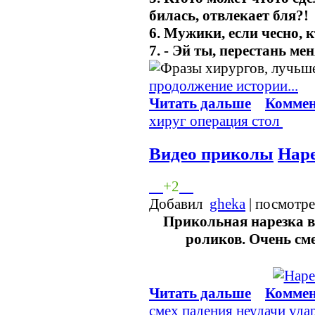
билась, отвлекает бля?!
6. Мужики, если чесно, 
7. - Эй ты, перестань ме
продолжение истории...
Читать дальше
Коммен
хируг
операция
стол
Видео приколы
Наре
+2
Добавил
gheka
| посмотр
Прикольная нарезка в
роликов. Очень см
Читать дальше
Коммен
смех
падения
неудачи
уда