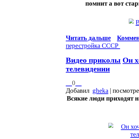
помнит а вот ста
Читать дальше
Коммен
перестройка
СССР
Видео приколы
Он х
телевидении
0
Добавил
gheka
| посмотр
Всякие люди приходят н