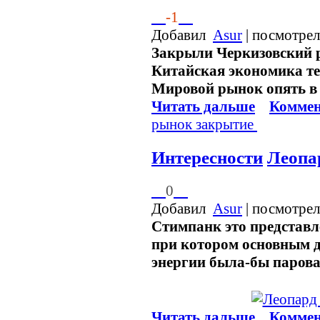
-1
Добавил
Asur
| посмотрел
Закрыли Черкизовский р
Китайская экономика те
Мировой рынок опять в 
Читать дальше
Коммен
рынок
закрытие
Интересности
Леопа
0
Добавил
Asur
| посмотрел
Стимпанк это представл
при котором основным 
энергии была-бы паров
Читать дальше
Коммен