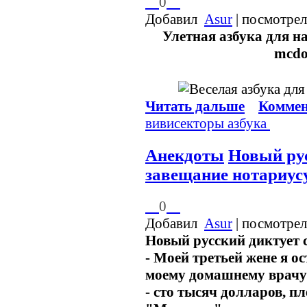
0
Добавил
Asur
| посмотрел
Улетная азбука для 
mcd
Читать дальше
Коммен
вивисекторы
азбука
Анекдоты
Новый рус
завещание нотариус
0
Добавил
Asur
| посмотрел
Новый русский диктует 
- Моей третьей жене я о
моему домашнему врачу
- сто тысяч долларов, п