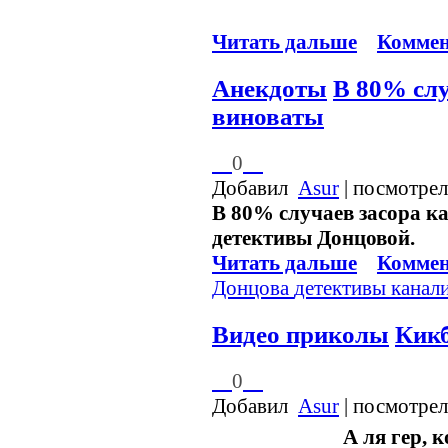
Читать дальше
Коммен
Анекдоты
В 80% слу
виноваты
0
Добавил
Asur
| посмотрел
В 80% случаев засора к
детективы Донцовой.
Читать дальше
Коммен
Донцова
детективы
канал
Видео приколы
Кикб
0
Добавил
Asur
| посмотрел
А ля гер, к