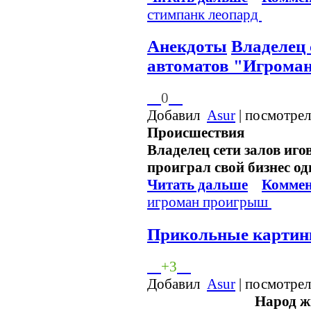
стимпанк
леопард
Анекдоты
Владелец 
автоматов "Игрома
0
Добавил
Asur
| посмотрел
Происшествия
Владелец сети залов иг
проиграл свой бизнес од
Читать дальше
Коммен
игроман
проигрыш
Прикольные картин
+3
Добавил
Asur
| посмотрел
Народ ж