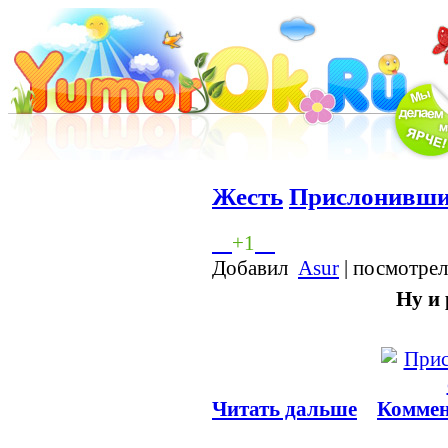
Жесть
Прислонившис
+1
Добавил
Asur
| посмотрел
Ну и
Читать дальше
Коммен