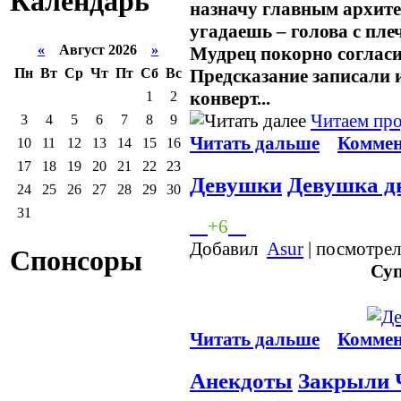
Календарь
назначу главным архите
угадаешь – голова с пле
«
Август 2026
»
Мудрец покорно согласи
Пн
Вт
Ср
Чт
Пт
Сб
Вс
Предсказание записали 
конверт...
1
2
Читаем про
3
4
5
6
7
8
9
Читать дальше
Коммен
10
11
12
13
14
15
16
17
18
19
20
21
22
23
Девушки
Девушка д
24
25
26
27
28
29
30
31
+6
Добавил
Asur
| посмотрел
Спонсоры
Су
Читать дальше
Коммен
Анекдоты
Закрыли 