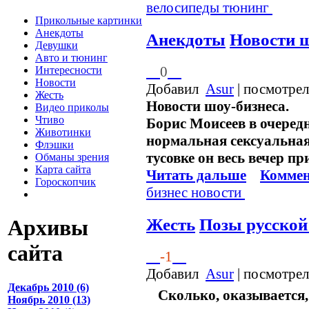
велосипеды
тюнинг
Прикольные картинки
Анекдоты
Анекдоты
Новости ш
Девушки
Авто и тюнинг
0
Интересности
Новости
Добавил
Asur
| посмотрел
Жесть
Новости шоу-бизнеса.
Видео приколы
Чтиво
Борис Моисеев в очередн
Животинки
нормальная сексуальная
Флэшки
тусовке он весь вечер п
Обманы зрения
Карта сайта
Читать дальше
Коммен
Гороскопчик
бизнес
новости
Жесть
Позы русской
Архивы
сайта
-1
Добавил
Asur
| посмотрел
Декабрь 2010 (6)
Сколько, оказывается,
Ноябрь 2010 (13)