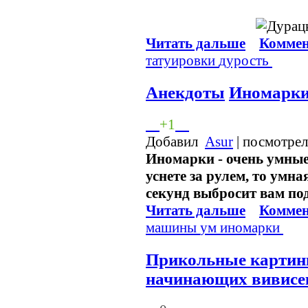
Читать дальше
Коммен
татуировки
дурость
Анекдоты
Иномарки
+1
Добавил
Asur
| посмотрел
Иномарки - очень умны
уснете за рулем, то умн
секунд выбросит вам по
Читать дальше
Коммен
машины
ум
иномарки
Прикольные картин
начинающих вивисе