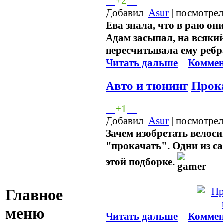
+2
Добавил
Asur
| посмотрел
Ева знала, что в раю он
Адам засыпал, на всяки
пересчитывала емy ребра
Читать дальше
Коммен
Авто и тюнинг
Прок
+1
Добавил
Asur
| посмотрел
Зачем изобретать велоси
"прокачать". Одни из с
этой подборке.
Главное
меню
Читать дальше
Коммен