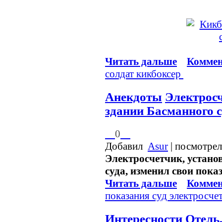
Читать дальше
Коммен
солдат
кикбоксер
Анекдоты
Электросч
здании Басманного с
0
Добавил
Asur
| посмотрел
Электросчетчик, устано
суда, изменил свои пока
Читать дальше
Коммен
показания
суд
электросче
Интересности
Отель,