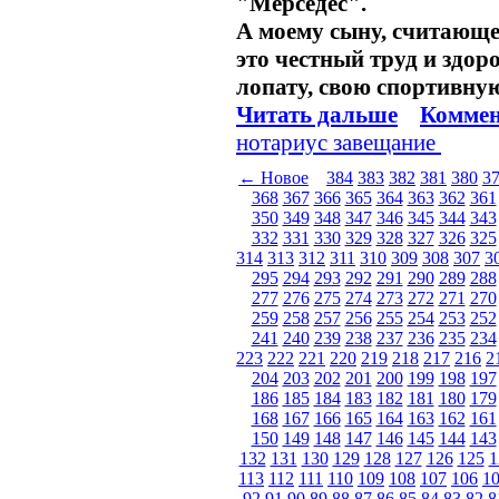
"Мерседес".
А моему сыну, считающем
это честный труд и здор
лопату, свою спортивну
Читать дальше
Коммен
нотариус
завещание
← Новое
384
383
382
381
380
3
368
367
366
365
364
363
362
361
350
349
348
347
346
345
344
343
332
331
330
329
328
327
326
325
314
313
312
311
310
309
308
307
3
295
294
293
292
291
290
289
288
277
276
275
274
273
272
271
270
259
258
257
256
255
254
253
252
241
240
239
238
237
236
235
234
223
222
221
220
219
218
217
216
2
204
203
202
201
200
199
198
197
186
185
184
183
182
181
180
179
168
167
166
165
164
163
162
161
150
149
148
147
146
145
144
143
132
131
130
129
128
127
126
125
1
113
112
111
110
109
108
107
106
1
92
91
90
89
88
87
86
85
84
83
82
8