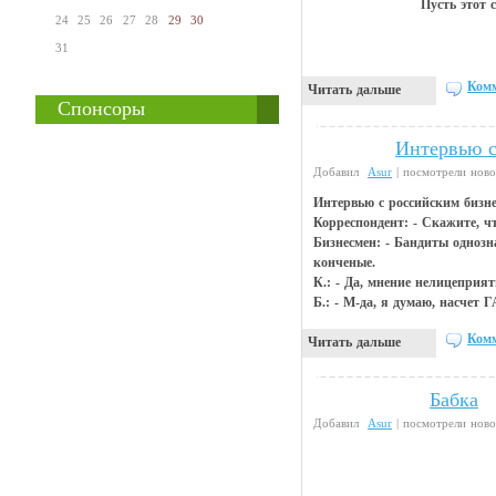
Пусть этот 
24
25
26
27
28
29
30
31
Комм
Читать дальше
Спонсоры
Интервью с
Анекдоты
Добавил
Asur
| посмотрели ново
Интервью с российским бизн
Корреспондент: - Скажите, ч
Бизнесмен: - Бандиты однозн
конченые.
К.: - Да, мнение нелицеприя
Б.: - М-да, я думаю, насчет
Комм
Читать дальше
Бабка
Видео приколы
Добавил
Asur
| посмотрели ново