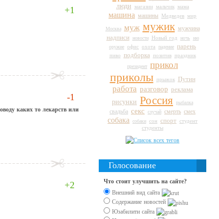
люди
магазин
мальчик
мама
+1
машина
машины
Медведев
мир
мужик
муж
мужчина
Москва
надписи
Новый год
новости
ночь
ню
парень
оружие
офис
охота
падение
подборка
пиво
праздник
позитив
прикол
президент
приколы
Путин
прыжок
работа
разговор
реклама
-1
Россия
рисунки
рыбалка
оводу каких то лекарств или
секс
свадьба
смерть
смех
случай
собака
спорт
сон
студент
собаки
студенты
Голосование
Что стоит улучшить на сайте?
+2
Внешний вид сайта
Содержание новостей
Юзабилити сайта