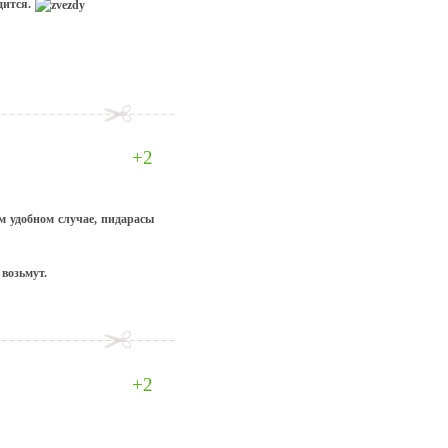
дится.
+2
м удобном случае, пидарасы
возьмут.
+2