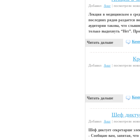
Добавил
Asur
| посмотрели ново
Лекция в медицинском о средс
последних рядов раздается в
аудитории такова, что слышн
только выдохнуть “Нет”. П
Комм
Читать дальше
Кр
Прикольные картинки
Добавил
Asur
| посмотрели ново
Комм
Читать дальше
Шеф диктуе
Анекдоты
Добавил
Asur
| посмотрели ново
Шеф диктует секретарше эле
- Сообщаю вам, запятая, что 