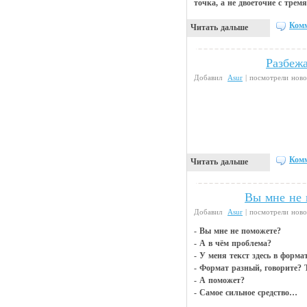
точка, а не двоеточие с трем
Комм
Читать дальше
Разбеж
Видео приколы
Добавил
Asur
| посмотрели ново
Комм
Читать дальше
Вы мне не 
Анекдоты
Добавил
Asur
| посмотрели ново
- Вы мне не поможете?
- А в чём проблема?
- У меня текст здесь в формат
- Формат разный, говорите? Т
- А поможет?
- Самое сильное средство…