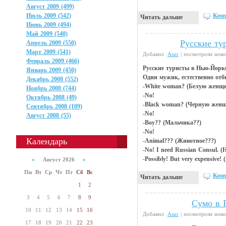
Август 2009 (499)
Комм
Июль 2009 (542)
Читать дальше
Июнь 2009 (494)
Май 2009 (540)
Русские ту
Анекдоты
Апрель 2009 (550)
Март 2009 (541)
Добавил
Asur
| посмотрели ново
Февраль 2009 (466)
Русские туристы в Нью-Йорке.
Январь 2009 (450)
Один мужик, естественно отб
Декабрь 2008 (552)
-White woman? (Белую женщ
Ноябрь 2008 (744)
-No!
Октябрь 2008 (49)
-Black woman? (Черную жен
Сентябрь 2008 (109)
-No!
Август 2008 (55)
-Boy?? (Мальчика??)
-No!
Календарь
-Animal??? (Животное???)
-No! I need Russian Сonsul. 
-Possibly! But very expensive!
«
Август 2026
»
Пн
Вт
Ср
Чт
Пт
Сб
Вс
Комм
Читать дальше
1
2
3
4
5
6
7
8
9
Сумо в 
Интересности
10
11
12
13
14
15
16
Добавил
Asur
| посмотрели ново
17
18
19
20
21
22
23