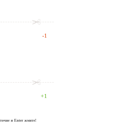
-1
+1
еточие и Еntеr жмите!