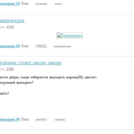
ентарии (0)
Теги:
помощь
текст
матическое
сть:
2314
ентарии (0)
Теги:
ГИБДД
карикатуры
 гопник стоит около двери
сть:
2196
около двери, сзади собирается выходить парень(П), диалог:
следующей выходите?
дить?
ентарии (0)
Теги:
автобус
гопник