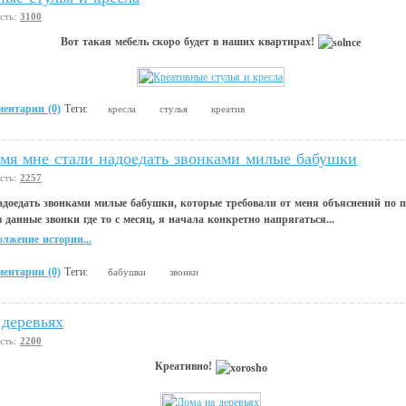
сть:
3100
Вот такая мебель скоро будет в наших квартирах!
ентарии (0)
Теги:
кресла
стулья
креатив
мя мне стали надоедать звонками милые бабушки
сть:
2257
адоедать звонками милые бабушки, которые требовали от меня объяснений по п
в данные звонки где то с месяц, я начала конкретно напрягаться...
лжение истории...
ентарии (0)
Теги:
бабушки
звонки
 деревьях
сть:
2200
Креативно!