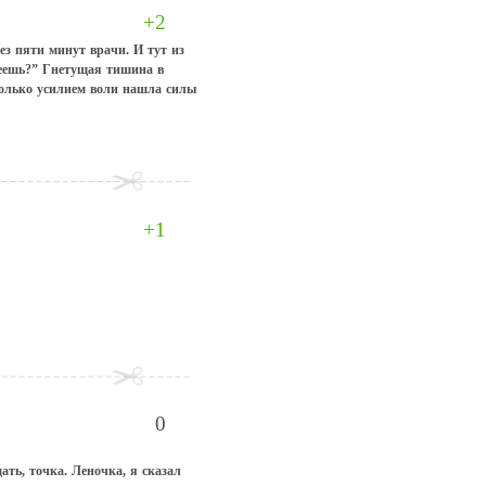
+2
ез пяти минут врачи. И тут из
енеешь?” Гнетущая тишина в
только усилием воли нашла силы
+1
0
ать, точка. Леночка, я сказал