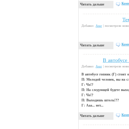
Комм
Читать дальше
Те
Прикольные картинки
Добавил
Asur
| посмотрели ново
Комм
Читать дальше
В автобусе
Анекдоты
Добавил
Asur
| посмотрели ново
В автобусе гопник (Г) стоит 
П: Молодой человек, вы на 
Г: Чо!?
П: На следующей будете выхо
Г: Чо!?
П: Выходишь штоль!??
Г: Ааа... нет...
Комм
Читать дальше