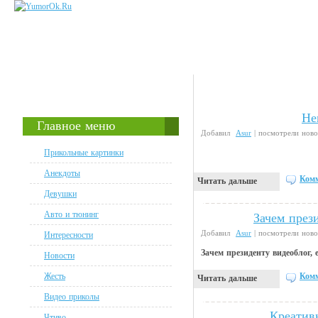
Не
Прикольные картинки
Главное меню
Добавил
Asur
| посмотрели ново
Прикольные картинки
Анекдоты
Комм
Читать дальше
Девушки
Авто и тюнинг
Зачем през
Анекдоты
Добавил
Asur
| посмотрели ново
Интересности
Зачем президенту видеоблог, 
Новости
Жесть
Комм
Читать дальше
Видео приколы
Креатив
Интересности
Чтиво