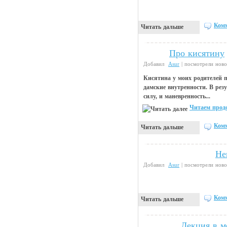
Комм
Читать дальше
Про кисятину
Чтиво
Добавил
Asur
| посмотрели ново
Кисятина у моих родителей п
дамские внутренности. В резу
силу, и маневренность...
Читаем продо
Комм
Читать дальше
Не
Прикольные картинки
Добавил
Asur
| посмотрели ново
Комм
Читать дальше
Лекция в м
Анекдоты