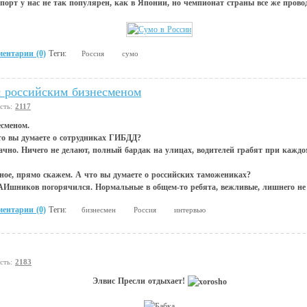
спорт у нас не так популярен, как в Японии, но чемпионат страны все же прово
ентарии (0)
Теги:
Россия
сумо
 российским бизнесменом
сть:
2117
есменом.
то вы думаете о сотрудниках ГИБДД?
ачно. Ничего не делают, полный бардак на улицах, водителей грабят при каждо
тное, прямо скажем. А что вы думаете о российских таможениках?
 ГАИшников погорячился. Нормальные в общем-то ребята, вежливые, лишнего не 
ентарии (0)
Теги:
бизнесмен
Россия
интервью
сть:
2183
Элвис Пресли отдыхает!