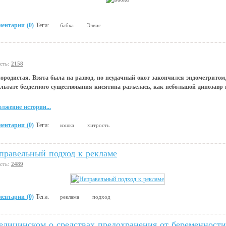
ентарии (0)
Теги:
бабка
Элвис
сть:
2158
ородистая. Взята была на развод, но неудачный окот закончился эндометритом,
льтате бездетного существования кисятина разъелась, как небольшой динозавр в
лжение истории...
ентарии (0)
Теги:
кошка
хитрость
правельный подход к рекламе
сть:
2489
ентарии (0)
Теги:
реклама
подход
едицинском о средствах предохранения от беременности