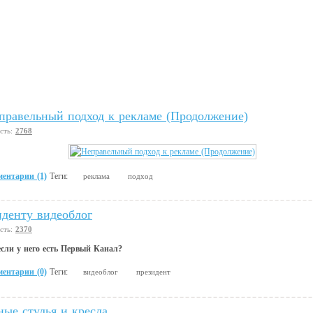
правельный подход к рекламе (Продолжение)
сть:
2768
ентарии (1)
Теги:
реклама
подход
иденту видеоблог
сть:
2370
если у него есть Первый Канал?
ентарии (0)
Теги:
видеоблог
президент
ные стулья и кресла