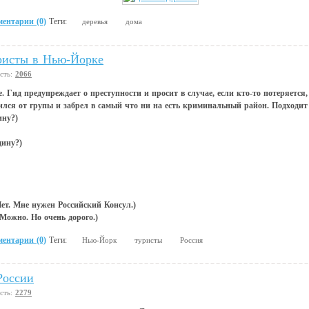
ентарии (0)
Теги:
деревья
дома
ристы в Нью-Йорке
сть:
2066
 Гид предупреждает о преступности и просит в случае, если кто-то потеряется,
ился от групы и забрел в самый что ни на есть криминальный район. Подходит 
ину?)
щину?)
(Нет. Мне нужен Российский Консул.)
 (Можно. Но очень дорого.)
ентарии (0)
Теги:
Нью-Йорк
туристы
Россия
России
сть:
2279