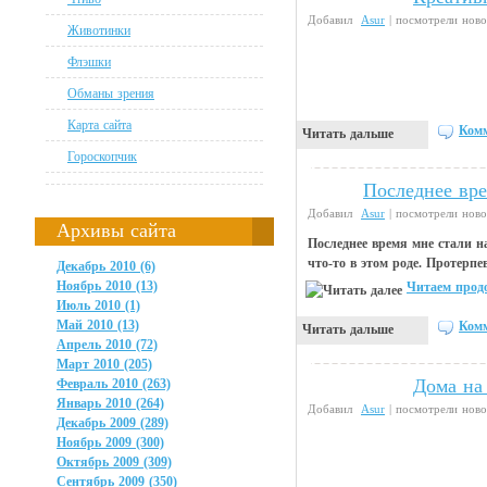
Добавил
Asur
| посмотрели ново
Животинки
Флэшки
Обманы зрения
Карта сайта
Комм
Читать дальше
Гороскопчик
Последнее вре
Чтиво
Добавил
Asur
| посмотрели ново
Архивы сайта
Последнее время мне стали н
что-то в этом роде. Протерпе
Декабрь 2010 (6)
Ноябрь 2010 (13)
Читаем продо
Июль 2010 (1)
Май 2010 (13)
Комм
Читать дальше
Апрель 2010 (72)
Март 2010 (205)
Дома на
Февраль 2010 (263)
Интересности
Январь 2010 (264)
Добавил
Asur
| посмотрели ново
Декабрь 2009 (289)
Ноябрь 2009 (300)
Октябрь 2009 (309)
Сентябрь 2009 (350)