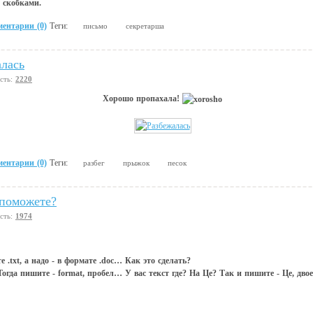
я скобками.
ентарии (0)
Теги:
письмо
секретарша
алась
сть:
2220
Хорошо пропахала!
ентарии (0)
Теги:
разбег
прыжок
песок
поможете?
сть:
1974
е .txt, а надо - в формате .doc… Как это сделать?
огда пишите - fоrmаt, пробел… У вас текст где? На Це? Так и пишите - Це, дво