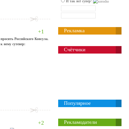
И так всё супер
!
Рекламка
+1
 просить Российского Консула.
к нему сутенер:
Счётчики
Популярное
Рекламодатели
+2