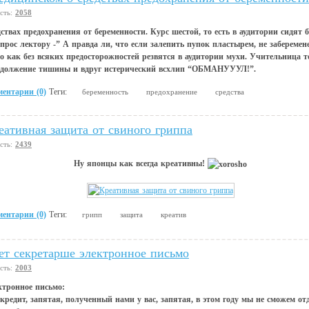
сть:
2058
твах предохранения от беременности. Курс шестой, то есть в аудитории сидят б
опрос лектору -” А правда ли, что если залепить пупок пластырем, не заберем
о как без всяких предосторожностей резвятся в аудитории мухи. Учительница 
родолжение тишины и вдруг истерический всхлип “ОБМАНУУУЛ!”.
ентарии (0)
Теги:
беременность
предохранение
средства
еативная защита от свиного гриппа
сть:
2439
Ну японцы как всегда креативны!
ентарии (0)
Теги:
грипп
защита
креатив
т секретарше электронное письмо
сть:
2003
ктронное письмо:
кредит, запятая, полученный нами у вас, запятая, в этом году мы не сможем отд