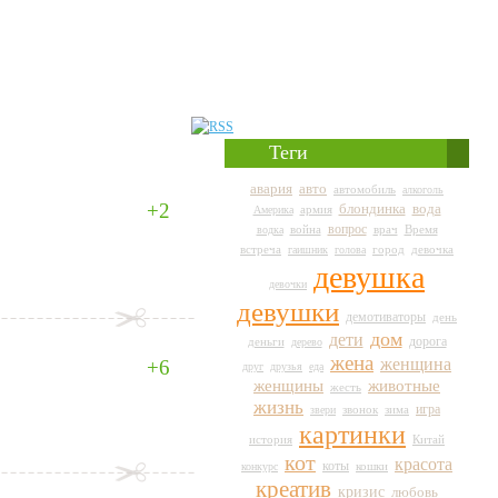
Теги
авто
авария
автомобиль
алкоголь
+2
вода
блондинка
армия
Америка
вопрос
война
врач
Время
водка
город
встреча
гаишник
голова
девочка
девушка
девочки
девушки
демотиваторы
день
дом
дети
дорога
деньги
дерево
жена
женщина
+6
друг
друзья
еда
животные
женщины
жесть
жизнь
игра
звери
звонок
зима
картинки
история
Китай
кот
красота
коты
кошки
конкурс
креатив
кризис
любовь