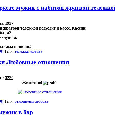
ркете мужик с набитой жратвой тележко
ть:
1937
 жратвой тележкой подходит к кассе. Кассир:
абыли?
жалуйста.
ты сама прикинь!
0)
Теги:
тележка
жратва
ки
Любовные отношения
ть:
3230
Жизненно!
0)
Теги:
отношения
любовь
мужик в бар