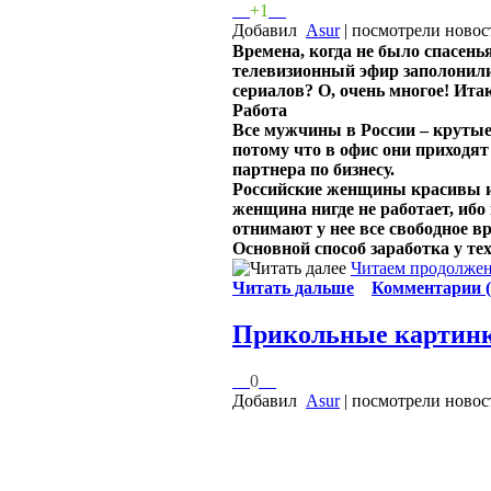
+1
Добавил
Asur
| посмотрели новос
Времена, когда не было спасень
телевизионный эфир заполонили
сериалов? О, очень многое! Ит
Работа
Все мужчины в России – крутые
потому что в офис они приходя
партнера по бизнесу.
Российские женщины красивы и 
женщина нигде не работает, иб
отнимают у нее все свободное в
Основной способ заработка у те
Читаем продолжен
Читать дальше
Комментарии (
Прикольные картин
0
Добавил
Asur
| посмотрели новос