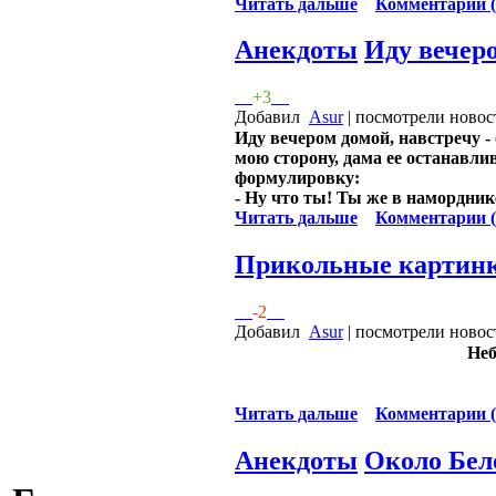
Читать дальше
Комментарии (
Анекдоты
Иду вечеро
+3
Добавил
Asur
| посмотрели новос
Иду вечером домой, навстречу -
мою сторону, дама ее останавли
формулировку:
- Ну что ты! Ты же в намордник
Читать дальше
Комментарии (
Прикольные картин
-2
Добавил
Asur
| посмотрели новос
Неб
Читать дальше
Комментарии (
Анекдоты
Около Бел