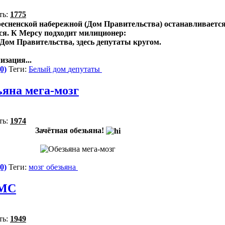
ть:
1775
есненской набережной (Дом Правительства) останавливается
я. К Мерсу подходит милиционер:
о Дом Правительства, здесь депутаты кругом.
изация...
0)
Теги:
Белый дом
депутаты
ьяна мега-мозг
ть:
1974
Зачётная обезьяна!
0)
Теги:
мозг
обезьяна
СМС
ть:
1949