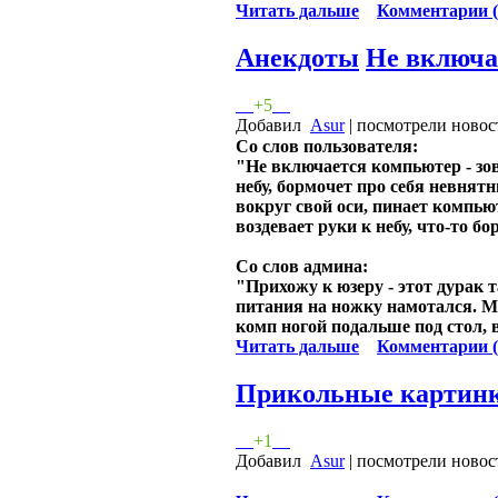
Читать дальше
Комментарии (
Анекдоты
Не включа
+5
Добавил
Asur
| посмотрели новос
Cо слов пользователя:
"Не включается компьютер - зов
небу, бормочет про себя невнятн
вокруг свой оси, пинает компьют
воздевает руки к небу, что-то бо
Cо слов админа:
"Прихожу к юзеру - этот дурак т
питания на ножку намотался. М
комп ногой подальше под стол,
Читать дальше
Комментарии (
Прикольные картин
+1
Добавил
Asur
| посмотрели новос