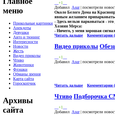
Главное
+1
Добавил
Asur
| посмотрели новос
меню
Около Белого Дома на Краснопр
явным желанием припарковатьс
- Здесь нельзя парковаться - эт
Прикольные картинки
Хозяин Мерса:
Анекдоты
- Ничего, у меня хорошая сигнал
Девушки
Читать дальше
Комментарии (
Авто и тюнинг
Интересности
Видео приколы
Обез
Новости
Жесть
Видео приколы
+1
Чтиво
Добавил
Asur
| посмотрели новос
Животинки
Флэшки
Обманы зрения
Карта сайта
Гороскопчик
Читать дальше
Комментарии (
Чтиво
Подборочка 
Архивы
+1
сайта
Добавил
Asur
| посмотрели новос