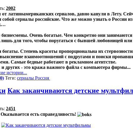
ть:
2002
я от латиноамериканских сериалов, давно канули в Лету. Сей
 собой сериалы российские. Что же можно узнать о России и
ак…
 бизнесмены. Очень богатые. Чем конкретно они занимаются 
т лишь для того, чтобы поругаться с бывшей любовницей или
богаты. Степень красоты пропорциональна их стервозности
о выяснение взаимоотношений с подругами и поиски пропавш
ремя. Самые бедные работают в рекламном агентстве.
х и других - это кража важного файла с компьютера фирмы...
ие истории...
0)
Теги:
сериалы
Россия
ки
Как заканчиваются детские мультфи
ть:
2451
Оказывается есть справедливость!