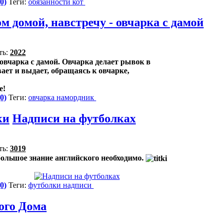
0)
Теги:
обязанности
кот
м домой, навстречу - овчарка с дамой
ть:
2022
 овчарка с дамой. Овчарка делает рывок в
вает и выдает, обращаясь к овчарке,
е!
0)
Теги:
овчарка
намордник
ки
Надписи на футболках
ть:
3019
ольшое знание английского необходимо.
0)
Теги:
футболки
надписи
ого Дома