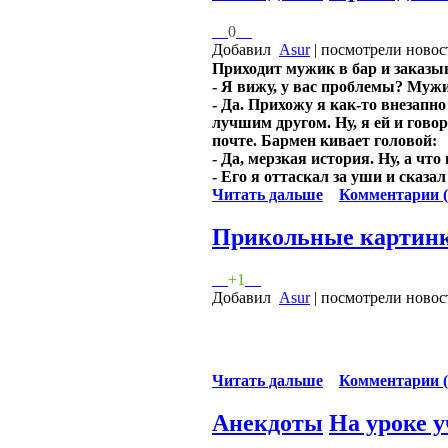
0
Добавил
Asur
| посмотрели новос
Приходит мужик в бар и заказы
- Я вижу, у вас проблемы? Мужи
- Да. Прихожу я как-то внезап
лучшим другом. Ну, я ей и гово
почте. Бармен кивает головой:
- Да, мерзкая история. Ну, а чт
- Его я оттаскал за уши и сказа
Читать дальше
Комментарии (
Прикольные картин
+1
Добавил
Asur
| посмотрели новос
Читать дальше
Комментарии (
Анекдоты
На уроке 