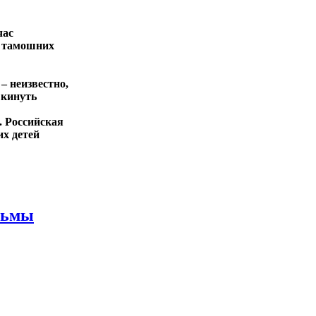
час
з тамошних
– неизвестно,
 кинуть
. Российская
их детей
льмы