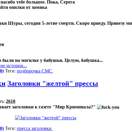
Спасибо тебе большое. Пока, Серега
айти опилки от хомяка
ки Шуры, сегодня 5-летие смерти. Скоро приеду. Привезу мн
ея
о были на могилке у бабушки. Целую, бабушка...
ие истории...
0)
Теги:
подборочка
СМС
ки
Заголовки "желтой" прессы
ть:
2610
вает заголовки к газете "Мир Криминала?"
0)
Теги:
пресса
заголовки