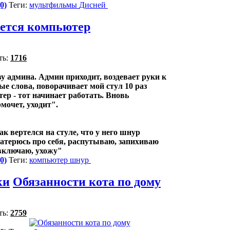
0)
Теги:
мультфильмы
Дисней
ется компьютер
ть:
1716
у админа. Админ приходит, воздевает руки к
ые слова, поворачивает мой стул 10 раз
ер - тот начинает работать. Вновь
рмочет, уходит".
ак вертелся на стуле, что у него шнур
атерюсь про себя, распутываю, запихиваю
 включаю, ухожу"
0)
Теги:
компьютер
шнур
ки
Обязанности кота по дому
ть:
2759