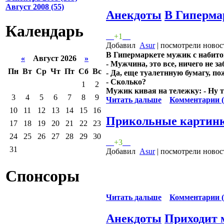
Август 2008 (55)
Анекдоты
В Гиперма
Календарь
+1
Добавил
Asur
| посмотрели новос
В Гипермаркете мужик с набитой
«
Август 2026
»
- Мужчина, это все, ничего не з
Пн
Вт
Ср
Чт
Пт
Сб
Вс
- Да, еще туалетнную бумагу, по
- Сколько?
1
2
Мужик кивая на тележку: - Ну 
3
4
5
6
7
8
9
Читать дальше
Комментарии (
10
11
12
13
14
15
16
Прикольные картин
17
18
19
20
21
22
23
24
25
26
27
28
29
30
+3
31
Добавил
Asur
| посмотрели новос
Спонсоры
Читать дальше
Комментарии (
Анекдоты
Приходит 