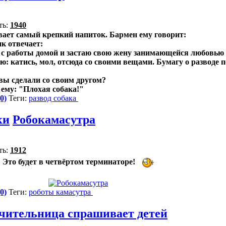
ть:
1940
вает самый крепкий напиток. Бармен ему говорит:
к отвечает:
но с работы домой и застаю свою жену занимающейся любовью
рю: катись, мол, отсюда со своими вещами. Бумагу о разводе
о вы сделали со своим другом?
л ему: "Плохая собака!"
0)
Теги:
развод
собака
ки
Робокамасутра
ть:
1912
Это будет в четвёртом терминаторе!
0)
Теги:
роботы
камасутра
учительница спрашивает детей