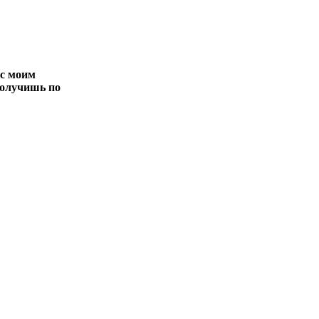
 с моим
 получишь по