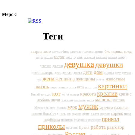
 Мерс с
Теги
авто
вода
авария
блондинка
автомобиль
армия
алкоголь
Америка
вопрос
война
врач
Время
город
водка
встреча
гаишник
голова
девушка
девушки
девочка
девочки
дом
дети
демотиваторы
день
дорога
деньги
дерево
друг
друзья
жена
женщина
животные
женщины
жесть
еда
картинки
жизнь
игра
история
звери
звонок
зима
кот
креатив
красота
кризис
коты
Китай
кошки
конкурс
машина
любовь
люди
машины
магазин
мальчик
мама
мужик
муж
мужчина
надписи
Медведев
мир
Москва
парень
Новый год
пиво
новости
ночь
ню
оружие
офис
охота
падение
прикол
подборка
праздник
позитив
президент
приколы
работа
разговор
Путин
прыжок
Россия
секс