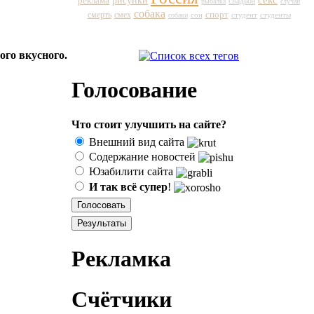
рисунки
реклама
свадьба
рыбалка
случай
собака
спорт
смерть
смех
сон
студент
собаки
студенты
ого вкусного.
Голосование
Что стоит улучшить на сайте?
Внешний вид сайта
Содержание новостей
Юзабилити сайта
И так всё супер
!
Рекламка
Счётчики