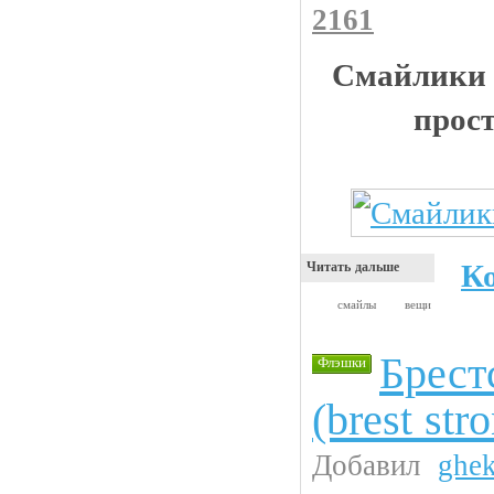
2161
Смайлики е
прос
К
Читать дальше
смайлы
вещи
Брест
Флэшки
(brest str
Добавил
ghe