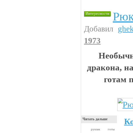
Рюк
Интересности
Добавил
ghe
1973
Необычн
дракона, н
готам 
К
Читать дальше
рукзак
готы