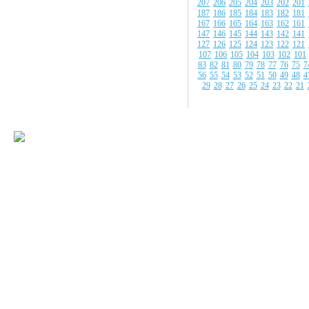
207
206
205
204
203
202
201
187
186
185
184
183
182
181
167
166
165
164
163
162
161
147
146
145
144
143
142
141
127
126
125
124
123
122
121
107
106
105
104
103
102
101
83
82
81
80
79
78
77
76
75
7
56
55
54
53
52
51
50
49
48
4
29
28
27
26
25
24
23
22
21
© 2008-2009 Все
Наше