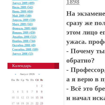
1898
Август 2009 (499)
Июль 2009 (542)
На экзамене
Июнь 2009 (494)
Май 2009 (540)
Апрель 2009 (550)
сразу же по
Март 2009 (541)
Февраль 2009 (466)
этом лицо е
Январь 2009 (450)
Декабрь 2008 (552)
ужаса. проф
Ноябрь 2008 (744)
Октябрь 2008 (49)
- Почему ты
Сентябрь 2008 (109)
Август 2008 (55)
обратно?
Календарь
- Профессор
«
Август 2026
»
а я верю в 
Пн
Вт
Ср
Чт
Пт
Сб
Вс
1
2
- Всё это бр
3
4
5
6
7
8
9
и начал иск
10
11
12
13
14
15
16
17
18
19
20
21
22
23