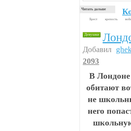
К
Читать дальше
Брест
крепость
вой
Лонд
Девушки
Добавил
ghe
2093
В Лондоне
обитают во
не школьни
него попас
школьну