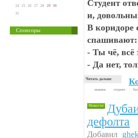
Студент отв
24
25
26
27
28
29
30
и, довольн
31
В коридоре 
Спонсоры
спашивают:
- Ты чё, всё
- Да нет, то
К
Читать дальше
экзамен
студент
би
Дубаи
Новости
дефолта
Добавил
ghe