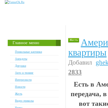
Амери
Жесть
Главное меню
квартиры
Прикольные картинки
Анекдоты
Добавил
ghe
Девушки
2833
Авто и тюнинг
Интересности
Есть в Ам
Новости
передача, 
Жесть
Видео приколы
вот таки
Чтиво