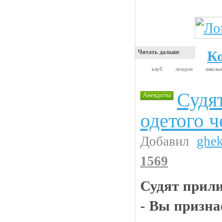
К
Читать дальше
клуб
лондон
школь
Судя
Анекдоты
одетого ч
Добавил
ghe
1569
Судят прили
- Вы призна