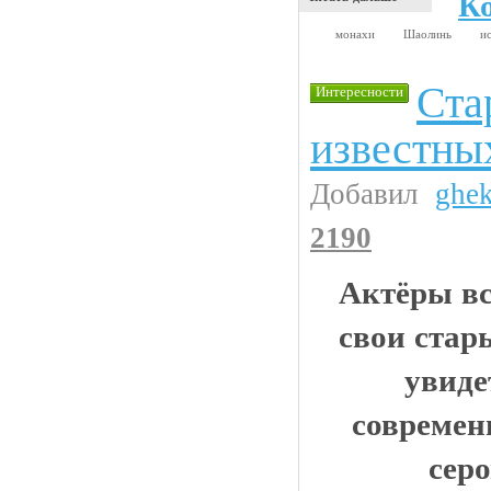
К
монахи
Шаолинь
и
Ста
Интересности
известны
Добавил
ghe
2190
Актёры в
свои стар
увиде
современ
сер