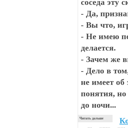
соседа эту 
- Да, призна
- Вы что, и
- Не имею п
делается.
- Зачем же 
- Дело в том
не имеет об
понятия, но 
до ночи...
К
Читать дальше
суд
человек
сосед