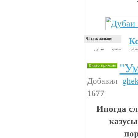
К
Читать дальше
Дубаи
кризис
дефо
"Ум
Видео приколы
Добавил
ghe
1677
Иногда сл
казусы
по