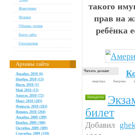
такого иму
Животинки
прав на ж
Флэшки
Обманы зрения
ребёнка е
Карта сайта
Гороскопчик
Архивы сайта
К
Читать дальше
Декабрь 2010 (6)
Ноябрь 2010 (13)
квартира
Америка
Июль 2010 (1)
Май 2010 (13)
Экза
Апрель 2010 (72)
Анекдоты
Март 2010 (205)
Февраль 2010 (263)
билет
Январь 2010 (264)
Декабрь 2009 (289)
Ноябрь 2009 (300)
Добавил
ghe
Октябрь 2009 (309)
Сентябрь 2009 (350)