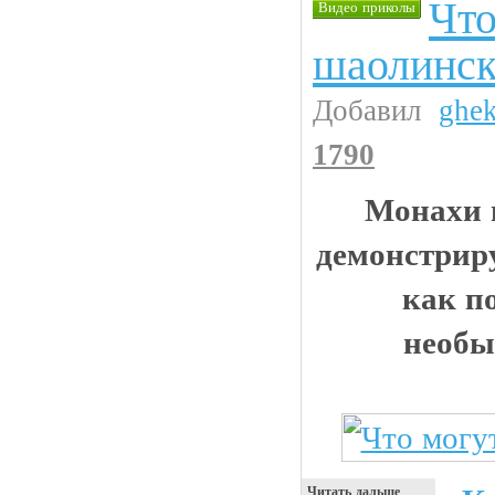
Что
Видео приколы
шаолинск
Добавил
ghe
1790
Монахи 
демонстриру
как п
необы
Читать дальше