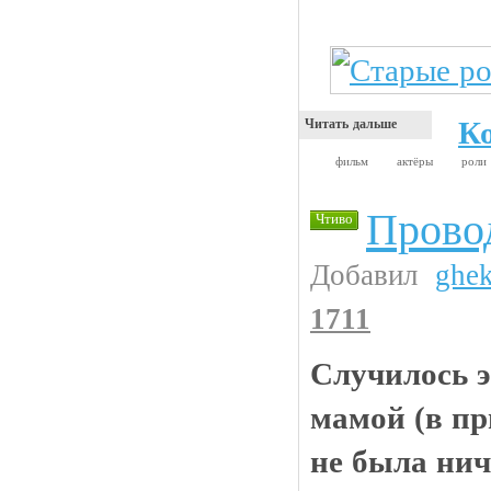
К
Читать дальше
фильм
актёры
роли
Прово
Чтиво
Добавил
ghe
1711
Случилось э
мамой (в пр
не была ни