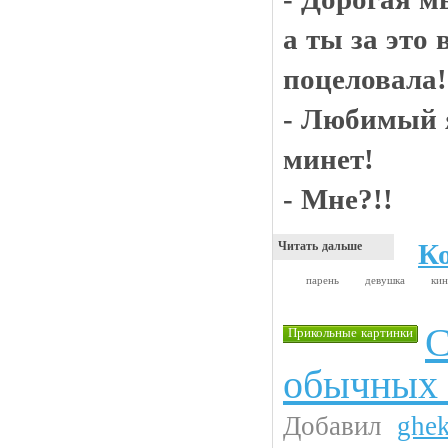
а ты за это
поцеловала!
- Любимый я
минет!
- Мне?!!
К
Читать дальше
парень
девушка
ки
С
Прикольные картинки
обычных
Добавил
ghe