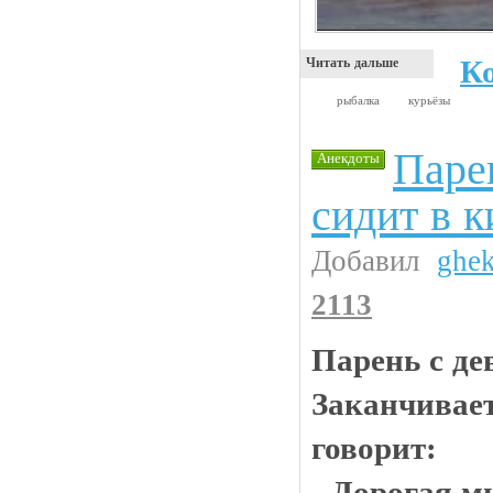
К
Читать дальше
рыбалка
курьёзы
Паре
Анекдоты
сидит в к
Добавил
ghe
2113
Парень с де
Заканчивает
говорит:
- Дорогая м