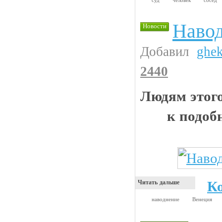
Навод
Новости
Добавил
ghe
2440
Людям этого
к подо
К
Читать дальше
наводнение
Венеция