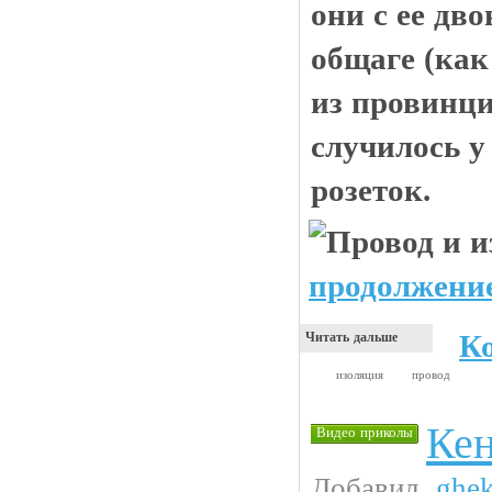
они с ее дв
общаге (ка
из провинции
случилось у
розеток.
продолжение
К
Читать дальше
изоляция
провод
Кен
Видео приколы
Добавил
ghe