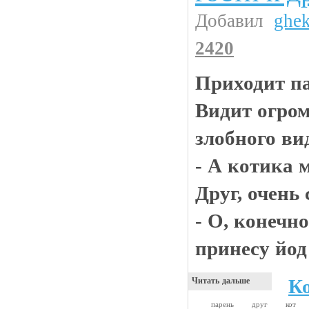
Добавил
ghe
2420
Приходит па
Видит огром
злобного ви
- А котика 
Друг, очень 
- О, конечно
принесу йод 
К
Читать дальше
парень
друг
кот