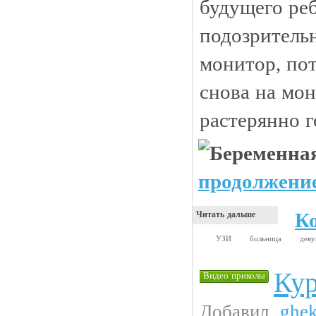
будущего реб
подозрительн
монитор, по
снова на мон
растерянно г
продолжение
К
Читать дальше
УЗИ
больница
дев
Кур
Видео приколы
Добавил
ghe