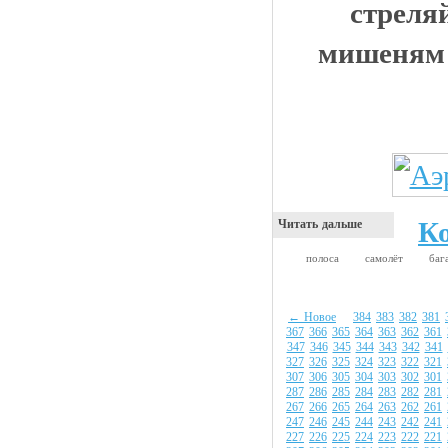
стреля
мишеням 
К
Читать дальше
полоса
самолёт
ба
← Новое
384
383
382
381
367
366
365
364
363
362
361
347
346
345
344
343
342
341
327
326
325
324
323
322
321
307
306
305
304
303
302
301
287
286
285
284
283
282
281
267
266
265
264
263
262
261
247
246
245
244
243
242
241
227
226
225
224
223
222
221