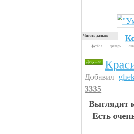
К
Читать дальше
футбол
вратарь
ош
Крас
Девушки
Добавил
ghe
3335
Выглядит к
Есть очен