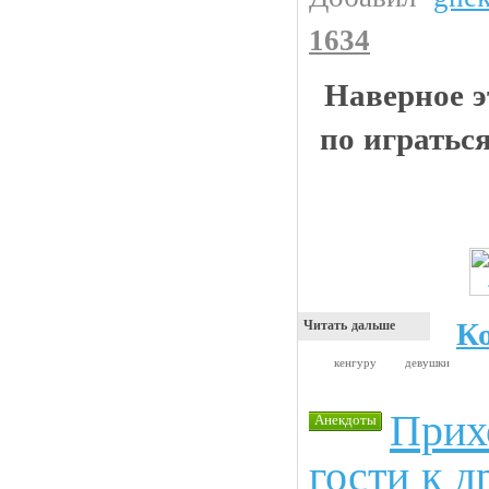
1634
Наверное э
по играться
К
Читать дальше
кенгуру
девушки
Прих
Анекдоты
гости к д