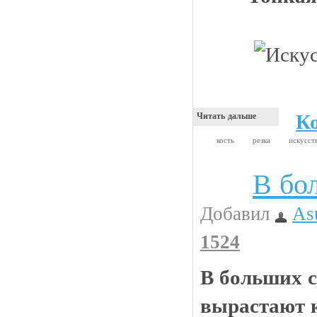
К
Читать дальше
кость
резка
искусс
В бо
Анекдоты
Добавил
As
1524
В больших с
вырастают 