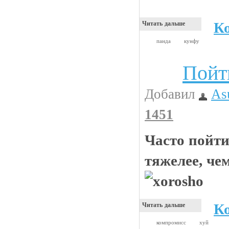
К
Читать дальше
панда
кунфу
Пойт
Анекдоты
Добавил
As
1451
Часто пойти
тяжелее, че
К
Читать дальше
компромисс
хуй