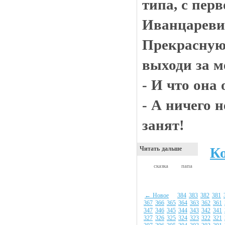
типа, с перв
Иванцареви
Прекрасную:
выходи за м
- И что она 
- А ничего н
занят!
К
Читать дальше
сказка
папа
← Новое
384
383
382
381
367
366
365
364
363
362
361
347
346
345
344
343
342
341
327
326
325
324
323
322
321