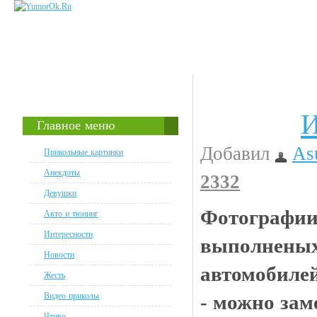
И
Прикольные картинки
Главное меню
Добавил
As
Прикольные картинки
Анекдоты
2332
Девушки
Фотографии
Авто и тюнинг
Интересности
выполненых
Новости
автомобилей
Жесть
Видео приколы
- можно зам
Чтиво