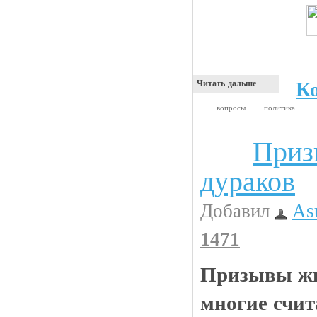
К
Читать дальше
вопросы
политика
Приз
Анекдоты
дураков
Добавил
As
1471
Призывы жи
многие счит