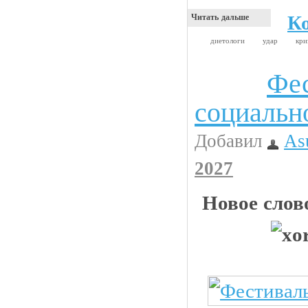
К
Читать дальше
диетологи
удар
кри
Фе
Видео приколы
социальн
Добавил
As
2027
Новое слов