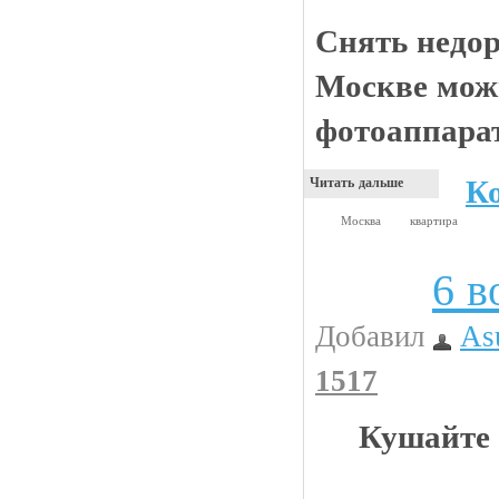
Снять недор
Москве мож
фотоаппарат
К
Читать дальше
Москва
квартира
6 в
Видео приколы
Добавил
As
1517
Кушайте 