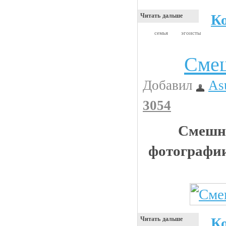
К
Читать дальше
семья
эгоисты
Сме
Животинки
Добавил
As
3054
Смешн
фотографи
К
Читать дальше