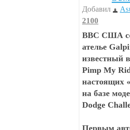
Добавил
As
2100
ВВС США со
ателье Galpi
известный в
Pimp My Rid
настоящих 
на базе мод
Dodge Challe
Первым авт