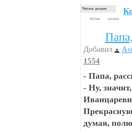
К
Читать дальше
Кубань
реклама
Папа
Анекдоты
Добавил
As
1554
- Папа, рас
- Ну, значит
Иванцаревич
Прекрасную.
думая, полю