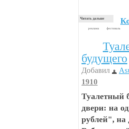
К
Читать дальше
реклама
фестиваль
Туал
Анекдоты
будущего
Добавил
As
1910
Туалетный б
двери: на о
рублей", на