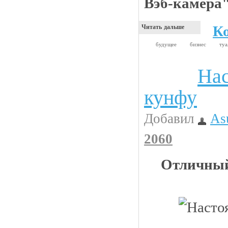
Вэб-камера
К
Читать дальше
будущее
бизнес
ту
Нас
Видео приколы
кунфу
Добавил
As
2060
Отличный