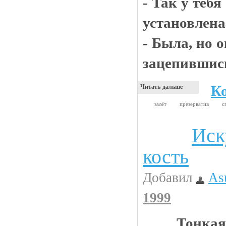
- Так у теб
установлена
- Была, но 
зацепившись
К
Читать дальше
залёт
презерватив
с
Иск
Интересности
кость
Добавил
As
1999
Тонкая