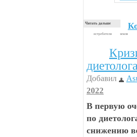
К
Читать дальше
истребители
земля
Криз
Анекдоты
диетолог
Добавил
As
2022
В первую оч
по диетолог
снижению ве