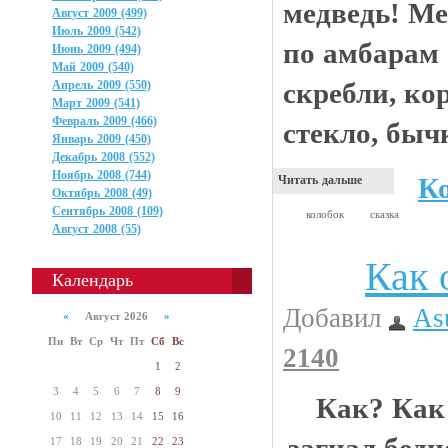
медведь! Ме
Август 2009 (499)
Июль 2009 (542)
по амбарам
Июнь 2009 (494)
Май 2009 (540)
скребли, кор
Апрель 2009 (550)
Март 2009 (541)
Февраль 2009 (466)
стекло, бычк
Январь 2009 (450)
Декабрь 2008 (552)
Ноябрь 2008 (744)
К
Читать дальше
Октябрь 2008 (49)
Сентябрь 2008 (109)
колобок
сказка
Август 2008 (55)
Как 
Животинки
Календарь
Добавил
As
«
Август 2026
»
Пн
Вт
Ср
Чт
Пт
Сб
Вс
2140
1
2
3
4
5
6
7
8
9
Как? Как 
10
11
12
13
14
15
16
17
18
19
20
21
22
23