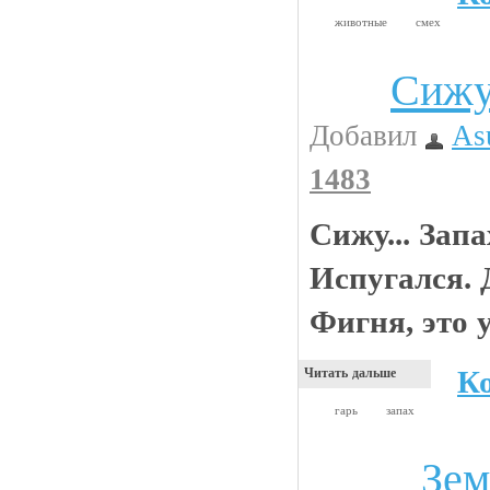
животные
смех
Сижу.
Анекдоты
Добавил
As
1483
Сижу... Запа
Испугался. 
Фигня, это у
К
Читать дальше
гарь
запах
Зем
Авто и тюнинг