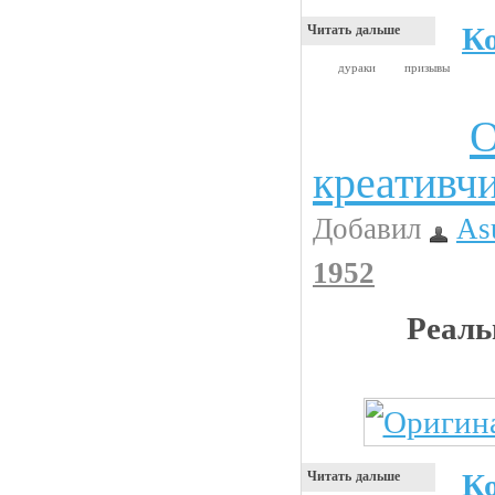
К
Читать дальше
дураки
призывы
О
Прикольные картинки
креативч
Добавил
As
1952
Реаль
К
Читать дальше