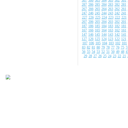
307
306
305
304
303
302
301
287
286
285
284
283
282
281
267
266
265
264
263
262
261
247
246
245
244
243
242
241
227
226
225
224
223
222
221
207
206
205
204
203
202
201
187
186
185
184
183
182
181
167
166
165
164
163
162
161
147
146
145
144
143
142
141
127
126
125
124
123
122
121
107
106
105
104
103
102
101
83
82
81
80
79
78
77
76
75
7
56
55
54
53
52
51
50
49
48
4
29
28
27
26
25
24
23
22
21
© 2008-2009 Все
Наше