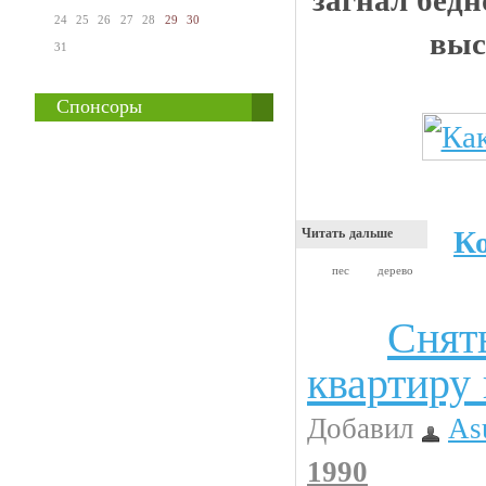
загнал бедн
24
25
26
27
28
29
30
выс
31
Спонсоры
К
Читать дальше
пес
дерево
Снят
Анекдоты
квартиру
Добавил
As
1990