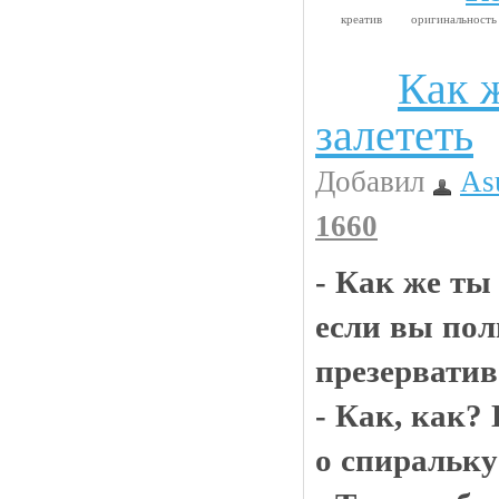
креатив
оригинальност
Как 
Анекдоты
залететь
Добавил
As
1660
- Как же ты
если вы пол
презервати
- Как, как?
о спиральку